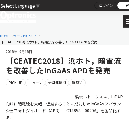
Select Language
▼
ログイン
登
HOME
ニュース
PICK UP
【CEATEC2018】浜ホト，暗電流を改善したInGaAs APDを発売
2018年10月18日
【CEATEC2018】浜ホト，暗電流
を改善したInGaAs APDを発売
PICK UP
ニュース
光関連技術
新製品
浜松ホトニクスは，LiDAR
向けに暗電流を大幅に低減することに成功したInGaAs アパラン
シェフォトダイオード（APD）「G14858‐0020A」を製品化す
る。