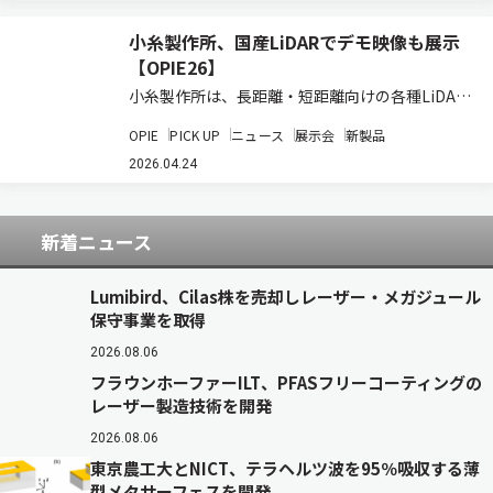
野市内における持続可能な地域公共…
小糸製作所、国産LiDARでデモ映像も展示
【OPIE26】
小糸製作所は、長距離・短距離向けの各種LiDAR
の開発を進めているが、OPIE26においてデモも
OPIE
PICK UP
ニュース
展示会
新製品
交えて出展した。 同社は2018年より、LiDARベ
ンチャー企業 米Cepton社と協業し、現在は短距
2026.04.24
離タイプと長距離タイプ…
新着ニュース
Lumibird、Cilas株を売却しレーザー・メガジュール
保守事業を取得
2026.08.06
フラウンホーファーILT、PFASフリーコーティングの
レーザー製造技術を開発
2026.08.06
東京農工大とNICT、テラヘルツ波を95％吸収する薄
型メタサーフェスを開発