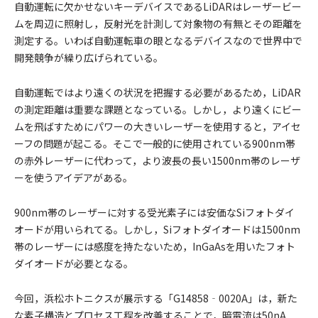
自動運転に欠かせないキーデバイスであるLiDARはレーザービー
ムを周辺に照射し，反射光を計測して対象物の有無とその距離を
測定する。いわば自動運転車の眼となるデバイスなので世界中で
開発競争が繰り広げられている。
自動運転ではより遠くの状況を把握する必要があるため，LiDAR
の測定距離は重要な課題となっている。しかし，より遠くにビー
ムを飛ばすためにパワーの大きいレーザーを使用すると，アイセ
ーフの問題が起こる。そこで一般的に使用されている900nm帯
の赤外レーザーに代わって，より波長の長い1500nm帯のレーザ
ーを使うアイデアがある。
900nm帯のレーザーに対する受光素子には安価なSiフォトダイ
オードが用いられてる。しかし，Siフォトダイオードは1500nm
帯のレーザーには感度を持たないため，InGaAsを用いたフォト
ダイオードが必要となる。
今回，浜松ホトニクスが展示する「G14858‐0020A」は，新た
な素子構造とプロセス工程を改善することで，暗電流は50nA