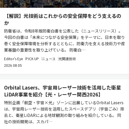
【解説】光技術はこれからの安全保障をどう支えるの
か
防衛省は、令和8年版防衛白書を公表した（ニュースリリース）。
今回の白書は「未来につながる安全保障」をテーマに、日本を取り
巻く安全保障環境を分析するとともに、防衛力を支える技術力や産
業基盤の重要性を取り上げている。 防衛白…
Editor's Eye
PICK UP
ニュース
光関連技術
2026.08.05
Orbital Lasers、宇宙用レーザー技術を活用した衛星
LiDAR事業を紹介【光・レーザー関西2026】
特別企画「航空・宇宙×光」ゾーンに出展しているOrbital Lasers
は、宇宙用レーザー技術を活用したスペースデブリ（宇宙ごみ）除
去と、衛星LiDARによる地球観測の取り組みを紹介している。 同
社の技術開発は、スカパ…