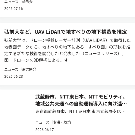
ニュース
展示会
2026.07.16
弘前大など、UAV LiDARで地すべりの地下構造を推定
弘前大学は、ドローン搭載レーザー計測（UAV LiDAR）で取得した
地表面データから、地すべりの地下にある「すべり面」の形状を推
定する新たな技術を開発したと発表した（ニュースリリース）。
図 ドローン×3D解析による、す…
ニュース
研究開発
2026.06.23
武蔵野市、NTT東日本、NTTモビリティ、
地域公共交通への自動運転導入に向け連携
協定を締結
東京都武蔵野市、NTT東日本 東京武蔵野支店、
NTTモビリティは、2026年6月16日、「地域公共
ニュース
市場・政策
交通への自動運転導入に向けた連携協定」を締結
した（ニュースリリース）。 今回の協定は、武蔵
2026.06.17