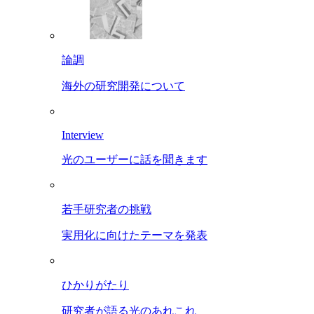
論調
海外の研究開発について
Interview
光のユーザーに話を聞きます
若手研究者の挑戦
実用化に向けたテーマを発表
ひかりがたり
研究者が語る光のあれこれ