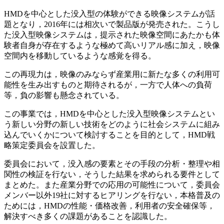
HMDを中心とした没入型の体験ができる映像システムが話
題となり，2016年には相次いで製品版が発売された。こうし
た没入型映像システムは，提示された映像空間にあたかも体
験者自身が存在するような極めて高いリアル感に加え，映像
空間内を移動しているような感覚を得る。
この再現力は，映像のみならず産業用に新たな多くの利用可
能性を生み出すものと期待されるが，一方で人体への負荷
等，負の影響も懸念されている。
この事業では，HMDを中心とした没入型映像システムとい
う新しい分野の新しい技術をどのように社会システムに組み
込んでいくかについて検討することを目的として，HMD戦
略策定委員会を設置した。
委員会において，没入感の要素とその手段の分析・整理や相
関性の検証を行ない，そうした結果を求められる要件として
まとめた。また産業分野での応用の可能性について，委員会
メンバー以外19社に対するヒアリングを行ない，本格普及の
ためには，HMDの性能・価格改善，利用者の安全確保等，
解決すべき多くの課題があることを認識した。