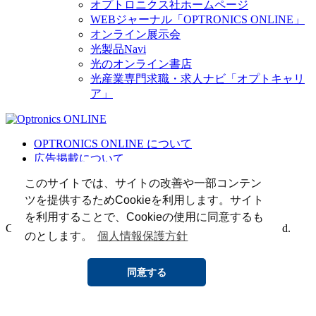
オプトロニクス社ホームページ
WEBジャーナル「OPTRONICS ONLINE」
オンライン展示会
光製品Navi
光のオンライン書店
光産業専門求職・求人ナビ「オプトキャリ
ア」
OPTRONICS ONLINE について
広告掲載について
運営会社
このサイトでは、サイトの改善や一部コンテン
個人情報
ツを提供するためCookieを利用します。サイト
光関連リンク集
を利用することで、Cookieの使用に同意するも
Copyright (C) 2025 The Optronics Co., Ltd. All rights reserved.
のとします。
個人情報保護方針
同意する