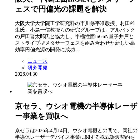
ェスで円偏光の課題を解決
大阪大学大学院工学研究科の市川修平准教授、村田雄
生氏、小島一信教授らの研究グループは、アルバック
の戸田晋太郎氏と協力し、半極性面InGaN量子井戸と
ストライプ型メタサーフェスを組み合わせた新しい高
効率円偏光源の開発に成功…
ニュース
研究開発
2026.04.30
京セラ、ウシオ電機の半導体レーザ
ー事業を買収へ
京セラは2026年4月14日、ウシオ電機との間で、同社の
半導体レーザーデバイス事業に関する株式譲渡契約を