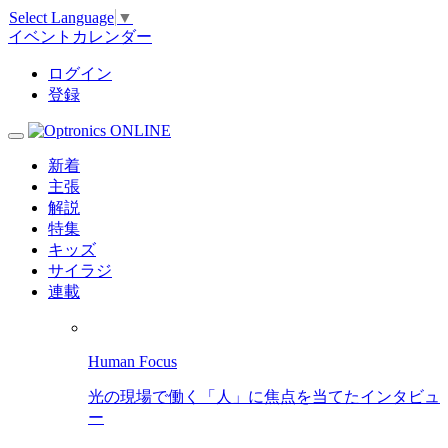
Select Language
▼
イベントカレンダー
ログイン
登録
新着
主張
解説
特集
キッズ
サイラジ
連載
Human Focus
光の現場で働く「人」に焦点を当てたインタビュ
ー