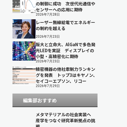
の制御に成功 次世代光通信や
センサーへの応用に期待
2026年7月28日
レーザー無線給電でエネルギー
の制約を越える
2026年7月23日
阪大と立命大、AlGaNで多色発
光LEDを実証 ディスプレイの
小型・高精密化に期待
2026年7月23日
精密機器の他社牽制力ランキン
グを発表 トップ3はキヤノン、
セイコーエプソン、リコー
2026年7月29日
編集部おすすめ
メタマテリアルの社会実装へ
産学をつなぐ研究革新拠点の挑
戦