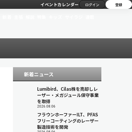
イベントカレンダー
ログイン
登録
新着
主張
解説
特集
キッズ
サイラジ
連載
新着ニュース
Lumibird、Cilas株を売却しレ
ーザー・メガジュール保守事業
を取得
2026.08.06
フラウンホーファーILT、PFAS
フリーコーティングのレーザー
製造技術を開発