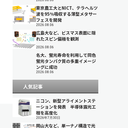
2026.08.06
東京農工大とNICT、テラヘルツ
波を95％吸収する薄型メタサー
フェスを開発
2026.08.06
広島大など、ビスマス表面に隠
れたスピン偏極を観測
2026.08.06
名大、蛍光寿命を利用して同色
蛍光タンパク質の多重イメージ
ングに成功
2026.08.06
人気記事
ニコン、新型アライメントステ
ーションを発表 半導体露光工
程を高度化
2026年7月30日
岡山大など、単一ナノ構造で光