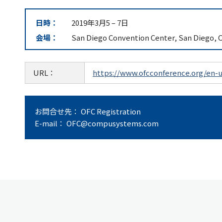
日時：
2019年3月5
–
7日
会場：
San Diego Convention Center, San Diego, C
URL：
https://www.ofcconference.org/en-
お問合せ先： OFC Registration
E-mail： OFC@compusystems.com