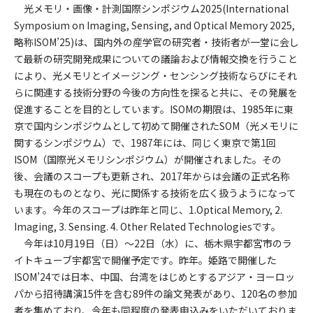
光メモリ・画像・計測国際シンポジウム2025(International
Symposium on Imaging, Sensing, and Optical Memory 2025,
略称ISOM’25)は、国内外の産学官の研究者・技術者が一堂に会し
て最新の研究開発成果についての議論および情報交換を行うこと
により、光メモリとイメージング・センシング技術ならびにそれ
らに関連する技術分野の今後の方向性を探ると共に、その発展を
促進することを目的としています。ISOMの期限は、1985年に東
京で国内シンポジウムとして初めて開催されたSOM（光メモリに
関するシンポジウム）で、1987年には、同じく東京で第1回
ISOM（国際光メモリシンポジウム）が開催されました。その
後、会議のスコープも更新され、2017年からは会議の正式名称
も現在のものとなり、光に関係する技術を広く扱うようになって
います。今年のスコープは昨年と同じ、1.Optical Memory, 2.
Imaging, 3. Sensing. 4. Other Related Technologiesです。
今年は10月19日（日）～22日（水）に、栃木県宇都宮市のラ
イトキューブ宇都宮で開催予定です。昨年。姫路で開催した
ISOM’24では日本、中国、台湾をはじめとするアジア・ヨーロッ
パから招待講演15件を含む89件の論文発表があり、120名の参加
者を集めており、今年も同程度の発表申込みをいただいておりま