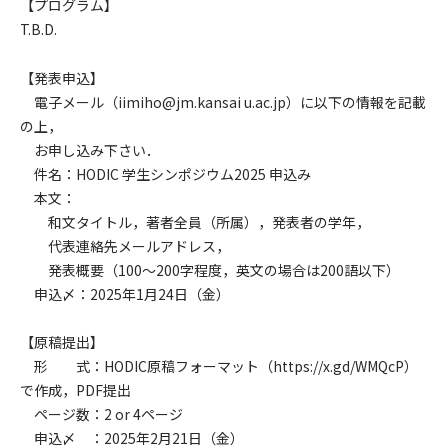
【プログラム】
T.B.D.
【発表申込】
電子メール（iimiho@jm.kansai u.ac.jp）に以下の情報を記載
の上，
お申し込み下さい．
件名：HODIC 学生シンポジウム2025 申込み
本文：
和文タイトル，著者全員（所属），発表者の学年，
代表連絡先メールアドレス，
発表概要（100～200字程度，英文の場合は200語以下）
申込〆：2025年1月24日（金）
【原稿提出】
形 式：HODIC原稿フォーマット（https://x.gd/WMQcP）
で作成，PDF提出
ページ数：2 or 4ページ
申込〆 ：2025年2月21日（金）