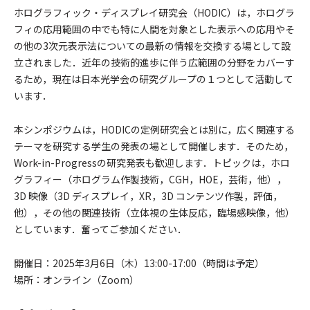
ホログラフィック・ディスプレイ研究会（HODIC）は，ホログラ
フィの応用範囲の中でも特に人間を対象とした表示への応用やそ
の他の3次元表示法についての最新の情報を交換する場として設
立されました．近年の技術的進歩に伴う広範囲の分野をカバーす
るため，現在は日本光学会の研究グループの１つとして活動して
います．
本シンポジウムは，HODICの定例研究会とは別に，広く関連する
テーマを研究する学生の発表の場として開催します．そのため，
Work-in-Progressの研究発表も歓迎します．トピックは，ホロ
グラフィー（ホログラム作製技術，CGH，HOE，芸術，他），
3D 映像（3D ディスプレイ，XR，3D コンテンツ作製，評価，
他），その他の関連技術（立体視の生体反応，臨場感映像，他）
としています．奮ってご参加ください．
開催日：2025年3月6日（木）13:00-17:00（時間は予定）
場所：オンライン（Zoom）