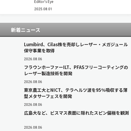
Editor's Eye
気刺激によってその行動を制御する技術。遠隔か
ら電波によってその動きを意のままにコントロー
2025.08.01
ルしようというものだ。 近年のロボットの性能…
新着ニュース
Lumibird、Cilas株を売却しレーザー・メガジュール
保守事業を取得
2026.08.06
フラウンホーファーILT、PFASフリーコーティングの
レーザー製造技術を開発
2026.08.06
東京農工大とNICT、テラヘルツ波を95％吸収する薄
型メタサーフェスを開発
2026.08.06
広島大など、ビスマス表面に隠れたスピン偏極を観測
2026.08.06