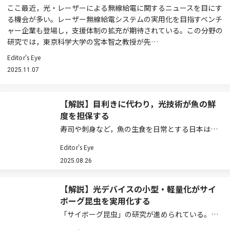
ここ最近，光・レーザーによる無線給電に関するニュースを目にす
る機会が多い。レーザー無線給電システムの実用化を目指すベンチ
ャー企業も登場し，支援体制の拡充が期待されている。この分野の
研究では，東京科学大学の宮本智之教授が先…
Editor's Eye
2025.11.07
【解説】目利きに代わり，光技術が魚の鮮
度を担保する
寿司や刺身など，魚の生食を日常とする日本は，
扱う水産物の鮮度において世界トップレベルにあ
Editor's Eye
る。しかし，魚の鮮度の判定はヒトの感覚，いわ
ゆる「目利き」に伝統的に頼ってきており，標準
2025.08.26
的な単位や測定法といったものも存在しない。
も…
【解説】光デバイスの小型・軽量化がサイ
ボーグ昆虫を実用化する
「サイボーグ昆虫」の研究が進められている。サ
イボーグ昆虫とは昆虫の体に電極を取り付け，電