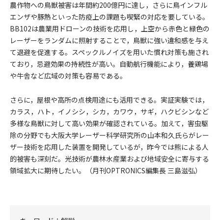
農作物への鳥獣被害は年間約200億円に達し，さらに鳥インフル
エンザや豚熱といった防疫上の課題も喫緊の対応を要している。
BB102は農業用ドローンの技術を応用し，上空から赤色と緑色の
レーザーをランダムに照射することで，鳥獣に強い違和感を与え
て退避を促進する。スペックルノイズを用いた慣れ対策も施され
ており，忌避効果の持続性が高い。自動航行機能により，養鶏場
や牛舎など広域の対策も容易である。
さらに，屋根や高所の点検用途にも活用できる。実証実験では，
カラス，ハト，イノシシ，シカ，カワウ，サギ，ハクビシンなど
多様な鳥獣に対して高い効果が確認されている。加えて，害虫駆
除の分野でも大阪大学レーザー科学研究所の山本和久氏らがレー
ザー技術を応用した装置を開発しているが，昨今では熊による人
的被害も深刻だ。光技術が農林水産業および地域安全に寄与する
領域拡大に期待したい。（月刊OPTRONICS編集長 三島滋弘）