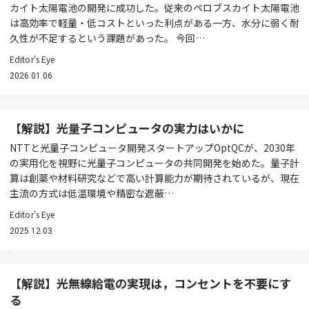
カイト太陽電池の開発に成功した。従来のペロブスカイト太陽電池
は高効率で軽量・低コストといった利点がある一方、水分に弱く耐
久性が不足するという課題があった。 今回…
Editor's Eye
2026.01.06
【解説】光量子コンピュータの実力はいかに
NTTと光量子コンピュータ開発スタートアップOptQCが、2030年
の実用化を視野に光量子コンピュータの共同開発を始めた。量子計
算は創薬や材料研究などで高い計算能力が期待されているが、現在
主流の方式は低温環境や精密な遮蔽…
Editor's Eye
2025.12.03
【解説】光無線給電の実現は，コンセントを不要にす
る