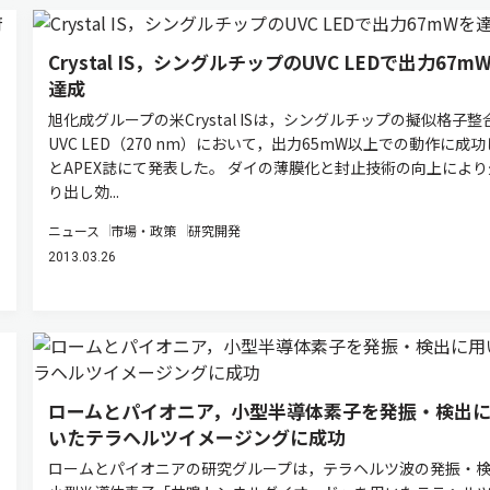
Crystal IS，シングルチップのUVC LEDで出力67m
達成
旭化成グループの米Crystal ISは，シングルチップの擬似格子整
UVC LED（270 nm）において，出力65mW以上での動作に成
とAPEX誌にて発表した。 ダイの薄膜化と封止技術の向上により
り出し効...
ニュース
市場・政策
研究開発
2013.03.26
ロームとパイオニア，小型半導体素子を発振・検出
いたテラヘルツイメージングに成功
ロームとパイオニアの研究グループは，テラヘルツ波の発振・