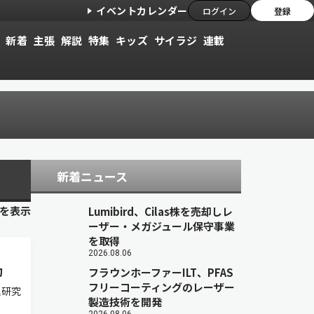
イベントカレンダー
ログイン
登録
新着
主張
解説
特集
キッズ
サイラジ
連載
新着ニュース
目を表示
Lumibird、Cilas株を売却しレ
ーザー・メガジュール保守事業
を取得
2026.08.06
功
フラウンホーファーILT、PFAS
フリーコーティングのレーザー
理研究
製造技術を開発