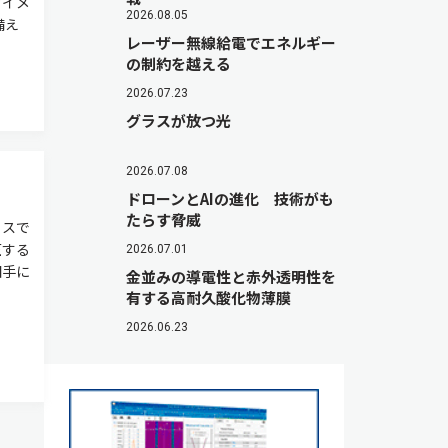
ツイメ
2026.08.05
備え
レーザー無線給電でエネルギー
の制約を越える
2026.07.23
グラスが放つ光
2026.07.08
ドローンとAIの進化 技術がも
たらす脅威
イスで
圧する
2026.07.01
相手に
金並みの導電性と赤外透明性を
有する高耐久酸化物薄膜
2026.06.23