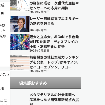
の制御に成功 次世代光通信や
センサーへの応用に期待
Wを
2026年7月28日
レーザー無線給電でエネルギー
の制約を越える
合型
功した
2026年7月23日
光取
阪大と立命大、AlGaNで多色発
光LEDを実証 ディスプレイの
小型・高精密化に期待
2026年7月23日
精密機器の他社牽制力ランキン
グを発表 トップ3はキヤノン、
セイコーエプソン、リコー
2026年7月29日
編集部おすすめ
に用
メタマテリアルの社会実装へ
産学をつなぐ研究革新拠点の挑
検出に
戦