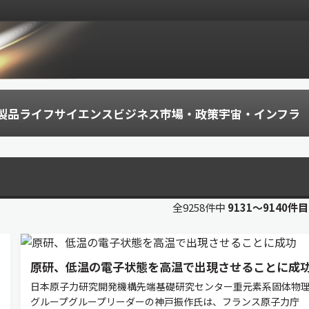
製品
ライフサイエンス
ビジネス
市場・政策
宇宙・インフラ
全9258件中
9131〜9140件
原研、低温の電子状態を高温で出現させることに成
日本原子力研究開発機構先端基礎研究センター重元素系固体物
グループグループリーダーの神戸振作氏は、フランス原子力庁