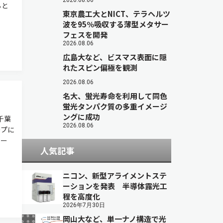
2026.08.06
らと
東京農工大とNICT、テラヘルツ
波を95％吸収する薄型メタサー
フェスを開発
2026.08.06
広島大など、ビスマス表面に隠
れたスピン偏極を観測
2026.08.06
名大、蛍光寿命を利用して同色
蛍光タンパク質の多重イメージ
ングに成功
千葉
2026.08.06
ープに
レー
人気記事
ニコン、新型アライメントステ
ーションを発表 半導体露光工
程を高度化
2026年7月30日
岡山大など、単一ナノ構造で光