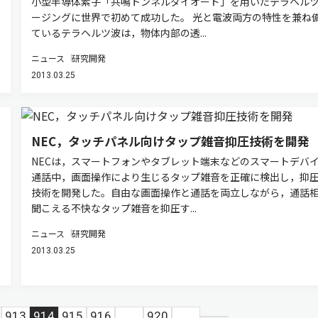
小型半導体素子「共鳴トンネルダイオード」を用いたテラヘル
ージングに世界で初めて成功した。 光と電波両方の特性を兼ね
ているテラヘルツ波は，物体内部の透...
ニュース
研究開発
2013.03.25
NEC，タッチパネル向けタップ雑音抑圧技術を開発
NECは，スマートフォンやタブレット端末などのスマートデバ
通話中，画面操作により生じるタップ雑音を正確に検出し，抑
技術を開発した。自由な画面操作と通話を両立しながら，通話
聞こえる不快なタップ雑音を抑圧す...
ニュース
研究開発
2013.03.25
913
914
915
916
...
920
...