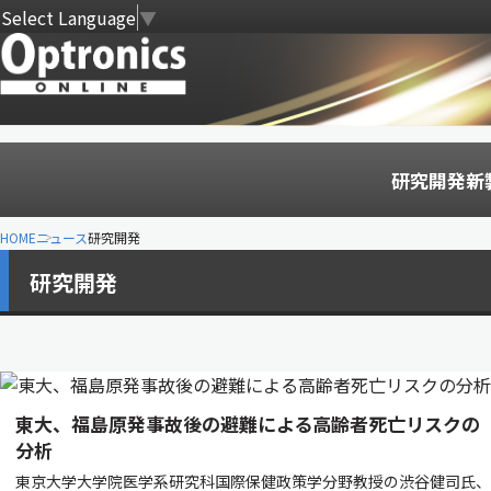
Select Language
▼
研究開発
新
HOME
ニュース
研究開発
研究開発
東大、福島原発事故後の避難による高齢者死亡リスクの
分析
東京大学大学院医学系研究科国際保健政策学分野教授の渋谷健司氏、