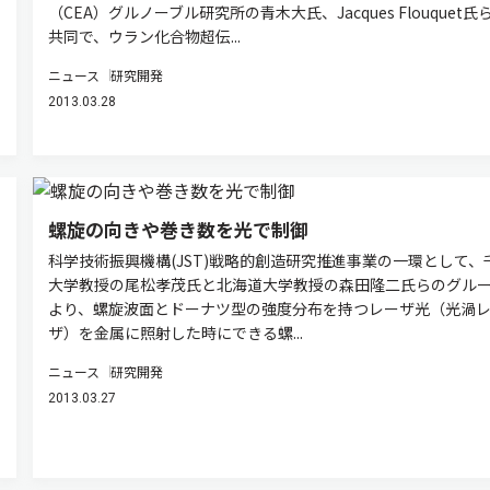
（CEA）グルノーブル研究所の青木大氏、Jacques Flouquet氏
共同で、ウラン化合物超伝...
ニュース
研究開発
2013.03.28
螺旋の向きや巻き数を光で制御
科学技術振興機構(JST)戦略的創造研究推進事業の一環として、
大学教授の尾松孝茂氏と北海道大学教授の森田隆二氏らのグル
より、螺旋波面とドーナツ型の強度分布を持つレーザ光（光渦
ザ）を金属に照射した時にできる螺...
ニュース
研究開発
2013.03.27