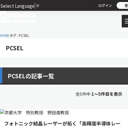
Select Language
▼
ログイン
登
HOME
タグ : PCSEL
PCSEL
PCSELの記事一覧
全5件中
1〜5件目を表示
フォトニック結晶レーザーが拓く「高輝度半導体レー