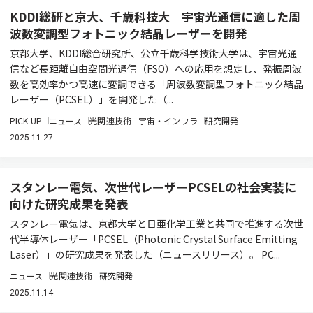
KDDI総研と京大、千歳科技大 宇宙光通信に適した周
波数変調型フォトニック結晶レーザーを開発
京都大学、KDDI総合研究所、公立千歳科学技術大学は、宇宙光通
信など長距離自由空間光通信（FSO）への応用を想定し、発振周波
数を高効率かつ高速に変調できる「周波数変調型フォトニック結晶
レーザー（PCSEL）」を開発した（...
PICK UP
ニュース
光関連技術
宇宙・インフラ
研究開発
2025.11.27
スタンレー電気、次世代レーザーPCSELの社会実装に
向けた研究成果を発表
スタンレー電気は、京都大学と日亜化学工業と共同で推進する次世
代半導体レーザー「PCSEL（Photonic Crystal Surface Emitting
Laser）」の研究成果を発表した（ニュースリリース）。 PC...
ニュース
光関連技術
研究開発
2025.11.14