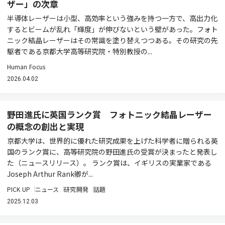
ザー」の次章
半導体レーザーは小型、高効率という強みを持つ一方で、高出力化
するとビームが乱れ「輝度」が伸びないという壁があった。フォト
ニック結晶レーザーはその常識を塗り替えつつある。その研究の先
駆者である京都大学高等研究院・特別教授の...
Human Focus
2026.04.02
野田進氏に英国ランク賞 フォトニック結晶レーザー
の概念の創出と実現
京都大学は、世界的に優れた研究成果を上げた科学者に贈られる英
国のランク賞に、高等研究院の野田進氏の受賞が決まったと発表し
た（ニュースリリース）。 ランク賞は、イギリスの実業家である
Joseph Arthur Rank卿が...
PICK UP
ニュース
研究開発
話題
2025.12.03