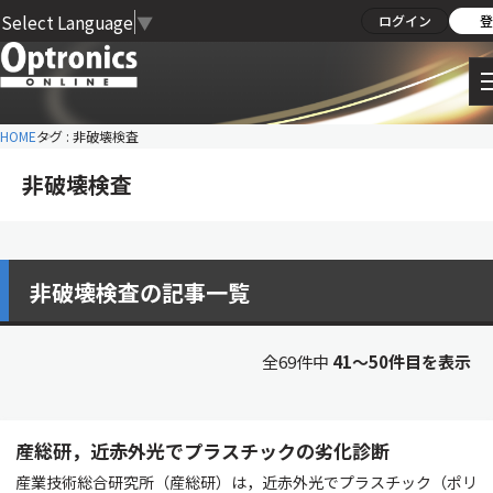
Select Language
▼
ログイン
登
HOME
タグ : 非破壊検査
非破壊検査
非破壊検査の記事一覧
全69件中
41〜50件目を表示
産総研，近赤外光でプラスチックの劣化診断
産業技術総合研究所（産総研）は，近赤外光でプラスチック（ポリ