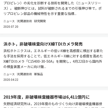
プロピレン）の劣化を診断する技術を開発した（ニュースリリー
ス）。 破断伸びとは，試料が破断されるまでの引張伸び率で，ポ
リプロピレン部品の機械特性を示す重要な指標...
ニュース
光関連技術
研究開発
2020.07.20
浜ホト，非破壊検査向けX線TDIカメラ発売
浜松ホトニクスは，エネルギーの低いX線を高感度に検出する新た
な手法を採用することで，低エネルギーX線に対する感度を高めた
X線TDIカメラ「C15400-30-50A」を開発し，4月22日から国内外
の検査装置メーカに向け販...
ニュース
光関連技術
新製品
2020.04.22
2019年度，非破壊検査機器市場は6,411億円に
矢野経済研究所は，2019年度のものづくり向け非破壊検査機器世