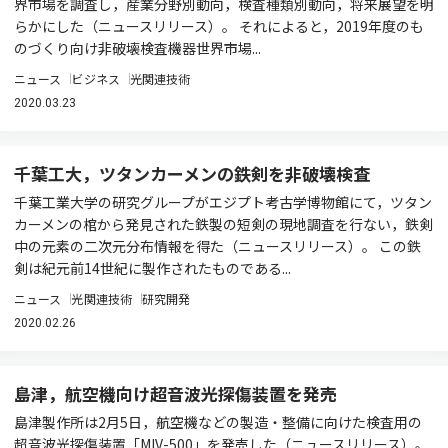
界市場を調査し，産業分野別動向，検査種類別動向，将来展望を明
らかにした（ニュースリリース）。 それによると，2019年度のも
のづくり向け非破壊検査機器世界市場...
ニュース
ビジネス
光関連技術
2020.03.23
千葉工大，ツタンカーメンの鉄剣を非破壊検査
千葉工業大学の研究グループがエジプト考古学博物館にて，ツタン
カーメンの棺から発見された鉄製の短剣の現地調査を行ない，鉄剣
中の元素の二次元分布情報を得た（ニュースリリース）。 この鉄
剣は紀元前14世紀に製作されたものである...
ニュース
光関連技術
研究開発
2020.02.26
島津，航空機向け超音波光探傷装置を発売
島津製作所は2月5日，航空機などの製造・整備に向けた検査用の
超音波光探傷装置「MIV-500」を発売した（ニュースリリース）。