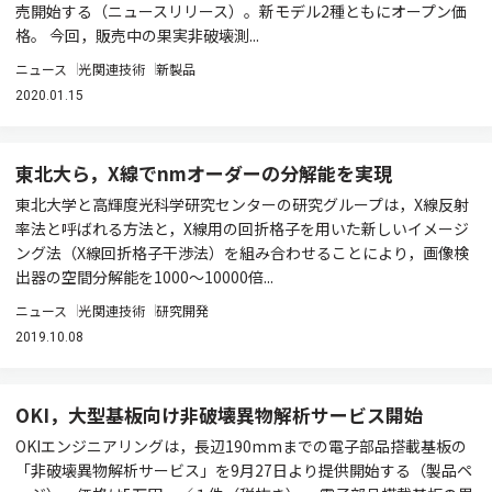
売開始する（ニュースリリース）。新モデル2種ともにオープン価
格。 今回，販売中の果実非破壊測...
ニュース
光関連技術
新製品
2020.01.15
東北大ら，X線でnmオーダーの分解能を実現
東北大学と高輝度光科学研究センターの研究グループは，X線反射
率法と呼ばれる方法と，X線用の回折格子を用いた新しいイメージ
ング法（X線回折格子干渉法）を組み合わせることにより，画像検
出器の空間分解能を1000～10000倍...
ニュース
光関連技術
研究開発
2019.10.08
OKI，大型基板向け非破壊異物解析サービス開始
OKIエンジニアリングは，長辺190mmまでの電子部品搭載基板の
「非破壊異物解析サービス」を9月27日より提供開始する（製品ペ