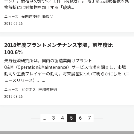
ージ）。価格は5万円～／１件（税抜き）。 電子部品搭載基板の異
物解析には対象物を加工する「破壊...
ニュース
光関連技術
新製品
2019.09.26
2018年度プラントメンテナンス市場，前年度比
100.6%
矢野経済研究所は，国内の製造業向けプラント
O&M（Operation&Maintenance）サービス市場を調査し，市場
動向や主要プレイヤーの動向，将来展望について明らかにした（ニ
ュースリリース）。 ...
ニュース
ビジネス
光関連技術
2019.08.26
...
3
4
5
6
7