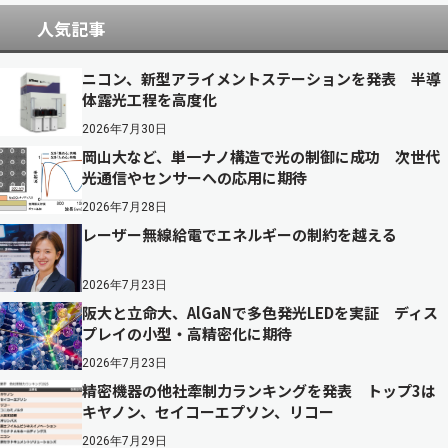
人気記事
ニコン、新型アライメントステーションを発表 半導
体露光工程を高度化
2026年7月30日
岡山大など、単一ナノ構造で光の制御に成功 次世代
光通信やセンサーへの応用に期待
2026年7月28日
レーザー無線給電でエネルギーの制約を越える
2026年7月23日
阪大と立命大、AlGaNで多色発光LEDを実証 ディス
プレイの小型・高精密化に期待
2026年7月23日
精密機器の他社牽制力ランキングを発表 トップ3は
キヤノン、セイコーエプソン、リコー
2026年7月29日