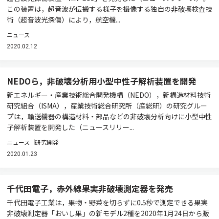
この装置は，超音波が伝搬する様子を撮像する独自の非破壊検査技
術（超音波光探傷）により，航空機...
ニュース
2020.02.12
NEDOら，非破壊分析用小型中性子解析装置を開発
新エネルギー・産業技術総合開発機構（NEDO），新構造材料技術
研究組合（ISMA），産業技術総合研究所（産総研）の研究グルー
プは，輸送機器の構造材料・部品などの非破壊分析向けに小型中性
子解析装置を開発した（ニュースリリー...
ニュース
研究開発
2020.01.23
千代田電子，赤外線果実非破壊測定器を発売
千代田電子工業は，果物・野菜を切らずに0.5秒で測定できる果実
非破壊測定器「おいし果」の新モデル2種を2020年1月24日から販