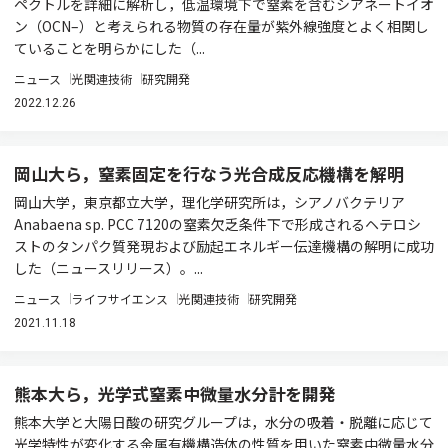
ペクトルを詳細に解析し，低温環境下で窒素を含むシアネートイオ
ン（OCN–）と考えられる物質の存在量が紫外線強度とよく相関し
ていることを明らかにした（...
ニュース
光関連技術
研究開発
2022.12.26
岡山大ら，窒素固定を行なう光合成反応機構を解明
岡山大学，東京都立大学，理化学研究所は，シアノバクテリア
Anabaena sp. PCC 7120の窒素欠乏条件下で形成されるヘテロシ
ストのタンパク質発現および励起エネルギー伝達機構の解明に成功
した（ニュースリリース）。...
ニュース
ライフサイエンス
光関連技術
研究開発
2021.11.18
熊本大ら，光学式窒素中微量水分計を開発
熊本大学と大陽日酸の研究グループは，水分の吸着・脱離に応じて
光学特性が変化する金属有機構造体の性質を用いた窒素中微量水分