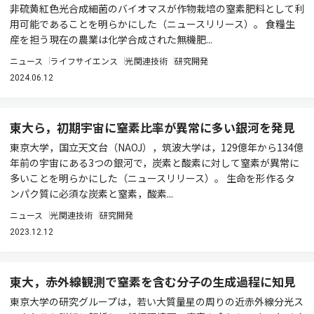
非硫黄紅色光合成細菌のバイオマスが作物栽培の窒素肥料として利
用可能であることを明らかにした（ニュースリリース）。 食糧生
産を担う現在の農業は化学合成された無機肥...
ニュース
ライフサイエンス
光関連技術
研究開発
2024.06.12
東大ら，初期宇宙に窒素比率が異常に多い銀河を発見
東京大学，国立天文台（NAOJ），筑波大学は，129億年から134億
年前の宇宙にある3つの銀河で，炭素と酸素に対して窒素が異常に
多いことを明らかにした（ニュースリリース）。 生命を形作るタ
ンパク質に必須な炭素と窒素，酸素...
ニュース
光関連技術
研究開発
2023.12.12
東大，赤外線観測で窒素を含む分子の生成過程に知見
東京大学の研究グループは，若い大質量星の周りの近赤外線分光ス