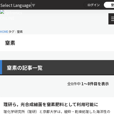
Select Language
▼
ログイン
登
HOME
タグ : 窒素
窒素
窒素の記事一覧
全8件中
1〜8件目を表示
理研ら，光合成細菌を窒素肥料として利用可能に
理化学研究所（理研）と京都大学は，破砕・乾燥処理した海洋性の