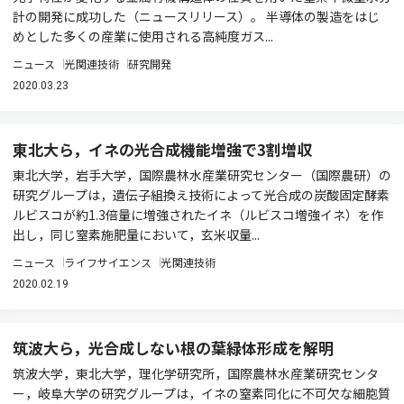
計の開発に成功した（ニュースリリース）。 半導体の製造をはじ
めとした多くの産業に使用される高純度ガス...
ニュース
光関連技術
研究開発
2020.03.23
東北大ら，イネの光合成機能増強で3割増収
東北大学，岩手大学，国際農林水産業研究センター（国際農研）の
研究グループは，遺伝子組換え技術によって光合成の炭酸固定酵素
ルビスコが約1.3倍量に増強されたイネ（ルビスコ増強イネ）を作
出し，同じ窒素施肥量において，玄米収量...
ニュース
ライフサイエンス
光関連技術
2020.02.19
筑波大ら，光合成しない根の葉緑体形成を解明
筑波大学，東北大学，理化学研究所，国際農林水産業研究センタ
ー，岐阜大学の研究グループは，イネの窒素同化に不可欠な細胞質