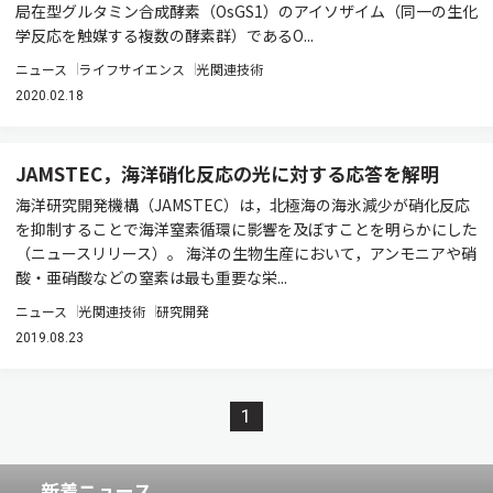
局在型グルタミン合成酵素（OsGS1）のアイソザイム（同一の生化
学反応を触媒する複数の酵素群）であるO...
ニュース
ライフサイエンス
光関連技術
2020.02.18
JAMSTEC，海洋硝化反応の光に対する応答を解明
海洋研究開発機構（JAMSTEC）は，北極海の海氷減少が硝化反応
を抑制することで海洋窒素循環に影響を及ぼすことを明らかにした
（ニュースリリース）。 海洋の生物生産において，アンモニアや硝
酸・亜硝酸などの窒素は最も重要な栄...
ニュース
光関連技術
研究開発
2019.08.23
1
新着ニュース