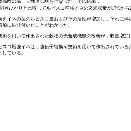
え植物隔離ほ場」で栽培試験を行なった。その結果，
品種の能登ひかりと比較してルビスコ増強イネの玄米収量が17%から
換えイネの葉のルビスコ量およびその活性が増加し，それに伴
増加に結び付いたことがわかった。
技術を用いて作出された穀物の光合成機能の改善が，収量増加
ビスコ増強イネは，遺伝子組換え技術を用いて作出されている
としている。