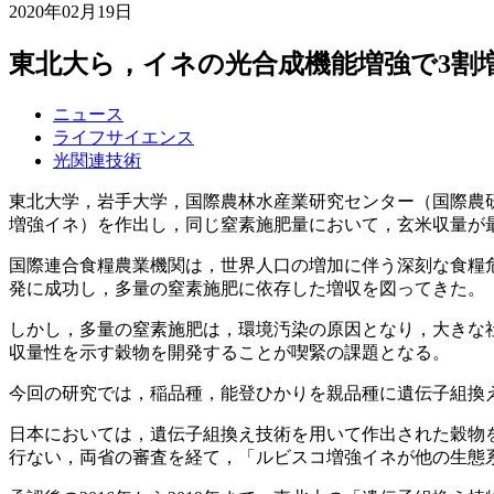
2020年02月19日
東北大ら，イネの光合成機能増強で3割
ニュース
ライフサイエンス
光関連技術
東北大学，岩手大学，国際農林水産業研究センター（国際農研
増強イネ）を作出し，同じ窒素施肥量において，玄米収量が最
国際連合食糧農業機関は，世界人口の増加に伴う深刻な食糧危
発に成功し，多量の窒素施肥に依存した増収を図ってきた。
しかし，多量の窒素施肥は，環境汚染の原因となり，大きな
収量性を示す穀物を開発することが喫緊の課題となる。
今回の研究では，稲品種，能登ひかりを親品種に遺伝子組換え
日本においては，遺伝子組換え技術を用いて作出された穀物
行ない，両省の審査を経て，「ルビスコ増強イネが他の生態系