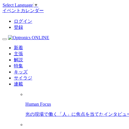
Select Language
▼
イベントカレンダー
ログイン
登録
新着
主張
解説
特集
キッズ
サイラジ
連載
Human Focus
光の現場で働く「人」に焦点を当てたインタビュ