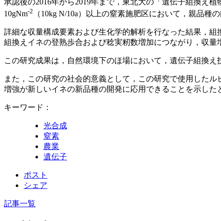
承認後の2016年から2019年まで，東北大の「遺伝子組換
-2
10gNm
（10kg N/10a）以上の窒素施肥区において，親
詳細な収量構成要素および生化学的解析を行なった結果，組
組換えイネの登熟歩合および稔実籾数増加につながり，収量
この研究成果は，自然環境下のほ場において，遺伝子組換え
また，この研究の社会的意義として，この研究で使用したル
増強が新しいイネの新品種の開発に応用できることを示した
キーワード：
光合成
窒素
農業
遺伝子
ポスト
シェア
記事一覧