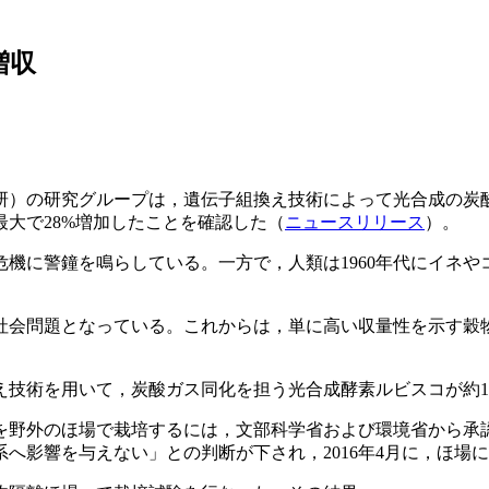
増収
）の研究グループは，遺伝子組換え技術によって光合成の炭酸
大で28%増加したことを確認した（
ニュースリリース
）。
機に警鐘を鳴らしている。一方で，人類は1960年代にイネ
社会問題となっている。これからは，単に高い収量性を示す穀
技術を用いて，炭酸ガス同化を担う光合成酵素ルビスコが約1
を野外のほ場で栽培するには，文部科学省および環境省から承
へ影響を与えない」との判断が下され，2016年4月に，ほ場