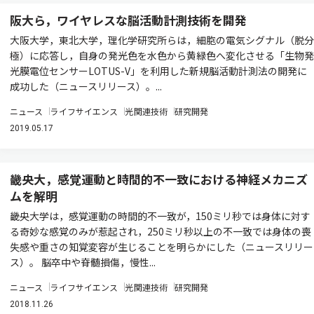
阪大ら，ワイヤレスな脳活動計測技術を開発
大阪大学，東北大学，理化学研究所らは，細胞の電気シグナル（脱分
極）に応答し，自身の発光色を水色から黄緑色へ変化させる「生物発
光膜電位センサーLOTUS-V」を利用した新規脳活動計測法の開発に
成功した（ニュースリリース）。...
ニュース
ライフサイエンス
光関連技術
研究開発
2019.05.17
畿央大，感覚運動と時間的不一致における神経メカニズ
ムを解明
畿央大学は，感覚運動の時間的不一致が，150ミリ秒では身体に対す
る奇妙な感覚のみが惹起され，250ミリ秒以上の不一致では身体の喪
失感や重さの知覚変容が生じることを明らかにした（ニュースリリー
ス）。 脳卒中や脊髄損傷，慢性...
ニュース
ライフサイエンス
光関連技術
研究開発
2018.11.26