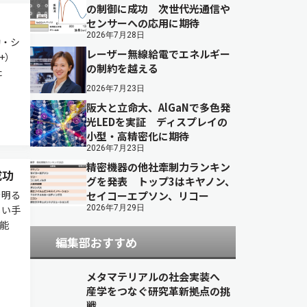
の制御に成功 次世代光通信や
センサーへの応用に期待
2026年7月28日
動・シ
レーザー無線給電でエネルギー
+）
の制約を越える
た
2026年7月23日
阪大と立命大、AlGaNで多色発
光LEDを実証 ディスプレイの
小型・高精密化に期待
2026年7月23日
精密機器の他社牽制力ランキン
成功
グを発表 トップ3はキヤノン、
を明る
セイコーエプソン、リコー
しい手
2026年7月29日
能
編集部おすすめ
メタマテリアルの社会実装へ
産学をつなぐ研究革新拠点の挑
戦