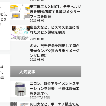
2026.08.06
東京農工大とNICT、テラヘルツ
証
波を95％吸収する薄型メタサー
覚を伝
フェスを開発
ことを
2026.08.06
療
広島大など、ビスマス表面に隠
れたスピン偏極を観測
2026.08.06
名大、蛍光寿命を利用して同色
蛍光タンパク質の多重イメージ
ングに成功
2026.08.06
神経
人気記事
にし
消去
ニコン、新型アライメントステ
ーションを発表 半導体露光工
程を高度化
2026年7月30日
岡山大など、単一ナノ構造で光