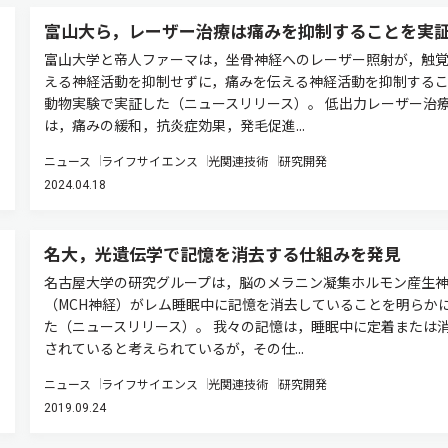
富山大ら，レーザー治療は痛みを抑制することを実
富山大学と帝人ファーマは，坐骨神経へのレーザー照射が，触
える神経活動を抑制せずに，痛みを伝える神経活動を抑制する
動物実験で実証した（ニュースリリース）。 低出力レーザー治
は，痛みの緩和，抗炎症効果，発毛促進...
ニュース
ライフサイエンス
光関連技術
研究開発
2024.04.18
名大，光遺伝学で記憶を消去する仕組みを発見
名古屋大学の研究グループは，脳のメラニン凝集ホルモン産生
（MCH神経）がレム睡眠中に記憶を消去していることを明らか
た（ニュースリリース）。 我々の記憶は，睡眠中に定着または
されていると考えられているが，その仕...
ニュース
ライフサイエンス
光関連技術
研究開発
2019.09.24