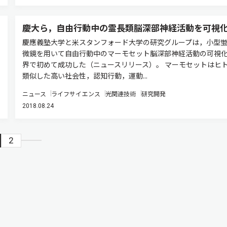
慶大ら，自由行動中の霊長類脳深部神経活動を可視
慶應義塾大学と米スタンフォード大学の研究グループは，小型
微鏡を用いて自由行動中のマーモセット脳深部神経活動の可視
界で初めて成功した（ニュースリリース）。 マーモセットはヒ
類似した高い社会性，認知行動，運動...
ニュース
ライフサイエンス
光関連技術
研究開発
2018.08.24
2