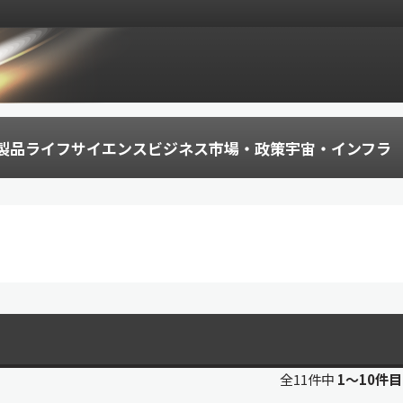
製品
ライフサイエンス
ビジネス
市場・政策
宇宙・インフラ
全11件中
1〜10件