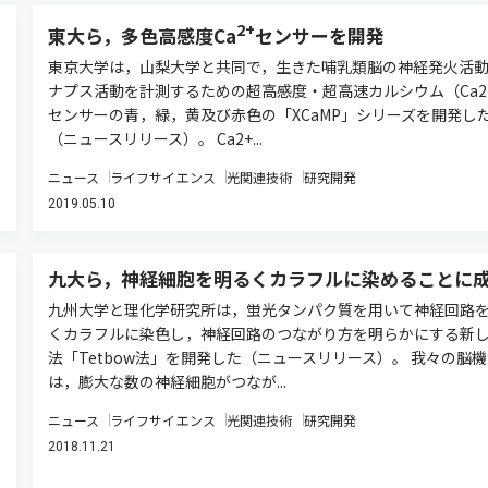
2+
東大ら，多色高感度Ca
センサーを開発
東京大学は，山梨大学と共同で，生きた哺乳類脳の神経発火活
ナプス活動を計測するための超高感度・超高速カルシウム（Ca2
センサーの青，緑，黄及び赤色の「XCaMP」シリーズを開発し
（ニュースリリース）。 Ca2+...
ニュース
ライフサイエンス
光関連技術
研究開発
2019.05.10
九大ら，神経細胞を明るくカラフルに染めることに
九州大学と理化学研究所は，蛍光タンパク質を用いて神経回路
くカラフルに染色し，神経回路のつながり方を明らかにする新
法「Tetbow法」を開発した（ニュースリリース）。 我々の脳機
は，膨大な数の神経細胞がつなが...
ニュース
ライフサイエンス
光関連技術
研究開発
2018.11.21