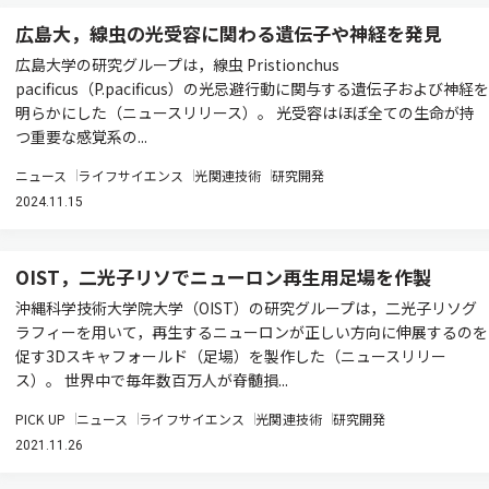
広島大，線虫の光受容に関わる遺伝子や神経を発見
広島大学の研究グループは，線虫 Pristionchus
pacificus（P.pacificus）の光忌避行動に関与する遺伝子および神経を
明らかにした（ニュースリリース）。 光受容はほぼ全ての生命が持
つ重要な感覚系の...
ニュース
ライフサイエンス
光関連技術
研究開発
2024.11.15
OIST，二光子リソでニューロン再生用足場を作製
沖縄科学技術大学院大学（OIST）の研究グループは，二光子リソグ
ラフィーを用いて，再生するニューロンが正しい方向に伸展するのを
促す3Dスキャフォールド（足場）を製作した（ニュースリリー
ス）。 世界中で毎年数百万人が脊髄損...
PICK UP
ニュース
ライフサイエンス
光関連技術
研究開発
2021.11.26