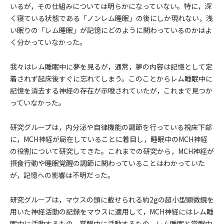
いるが，その仕組みについては明らかになっていない。特に，深
く寝ている状態である「ノンレム睡眠」の後にしか現れない，浅
い眠りの「レム睡眠」が記憶にどのように関わっているのかはよ
く分かっていなかった。
我々はレム睡眠中に夢を見るが，通常，夢の内容は記憶として定
着されず起床後すぐに忘れてしまう。このことからレム睡眠中に
記憶を消去する神経の存在が示唆されていたが，これまで見つか
っていなかった。
研究グループは，内分泌や自律機能の調節を行っている視床下部
に，MCH神経が局在していることに着目し，睡眠中のMCH神経
の役割について研究してきた。これまでの研究から，MCH神経が
摂食行動や睡眠覚醒の調節に関わっていることはわかっていた
が，記憶への影響は不明だった。
研究グループは，マウスの頭に載せられる約2gの超小型顕微鏡を
用いた神経活動の記録をマウスに適用して，MCH神経にはレム睡
眠中に活動するもの，覚醒中に活動するもの，レム睡眠と覚醒中