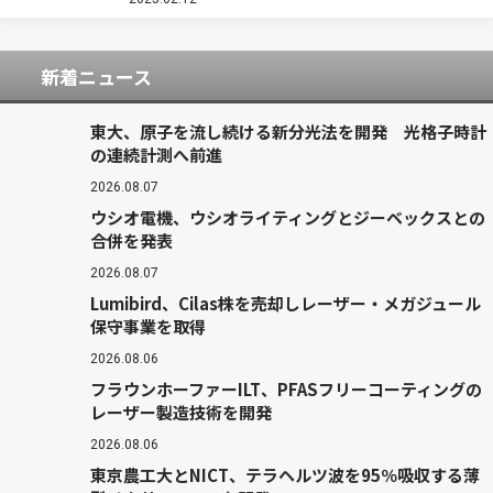
と，神経電極を一体化したハイブリッドプローブ
を開発した（ニュースリリース）。 現在，光…
新着ニュース
東大、原子を流し続ける新分光法を開発 光格子時計
の連続計測へ前進
2026.08.07
ウシオ電機、ウシオライティングとジーベックスとの
合併を発表
2026.08.07
Lumibird、Cilas株を売却しレーザー・メガジュール
保守事業を取得
2026.08.06
フラウンホーファーILT、PFASフリーコーティングの
レーザー製造技術を開発
2026.08.06
東京農工大とNICT、テラヘルツ波を95％吸収する薄