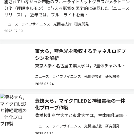
施されていなかった市販のブルーライトカットグラスがメラトニン
分泌（睡眠ホルモン）に与える影響を医学的に確認した（ニュース
リリース）。 近年では，ブルーライトを発…
ニュース
ライフサイエンス
光関連技術
研究開発
2025.07.09
東大ら，藍色光を吸収するチャネルロドプ
シンを解析
東京大学と名古屋工業大学は，2量体チャネルロ
ドプシン（ChR）KnChRの立体構造を，クライ
ニュース
ライフサイエンス
光関連技術
研究開発
オ電子顕微鏡（cryo-EM）を用いた単粒子解析で
決定した（ニュースリリース）。 KnChRは2021
2025.06.24
年に研究グループにより初め…
豊技大ら，マイクロLEDと神経電極の一体
化プローブ作製
豊橋技術科学大学と東北大学は，生体組織深部に
おいて高精度に神経活動を制御し，多点で神経活
ニュース
ライフサイエンス
光関連技術
研究開発
動を同時記録することを可能とするマイクロLED
2025.02.12