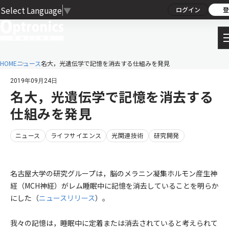
Select Language
▼
ログイン
登
HOME
ニュース
名大，光遺伝学で記憶を消去する仕組みを発見
2019年09月24日
名大，光遺伝学で記憶を消去する
仕組みを発見
ニュース
ライフサイエンス
光関連技術
研究開発
名古屋大学の研究グループは，脳のメラニン凝集ホルモン産生神
経（MCH神経）がレム睡眠中に記憶を消去していることを明らか
にした（
ニュースリリース
）。
我々の記憶は，睡眠中に定着または消去されていると考えられて