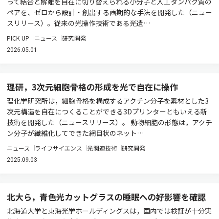
って結合と解離を自在に切り替えられる小分子と人工タンパク質の
ペアを、ゼロから設計・創出する画期的な手法を開発した（ニュー
スリリース）。従来の光操作技術である光遺…
PICK UP
ニュース
研究開発
2026.05.01
理研，3次元細胞骨格の形成を光で自在に操作
理化学研究所は，細胞骨格を構成するアクチン分子を素材とした3
次元構造を自在につくることができる3Dプリンターともいえる新
技術を開発した（ニュースリリース）。 動物細胞の形態は，アクチ
ン分子が繊維化してできた網目状のネット…
ニュース
ライフサイエンス
光関連技術
研究開発
2025.09.03
北大ら，青色光カットグラスの睡眠への好影響を確認
北海道大学と東海光学ホールディングスは，国内では検証が十分実