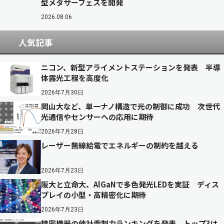
型メタサーフェスを開発
2026.08.06
人気記事
ニコン、新型アライメントステーションを発表 半導
体露光工程を高度化
2026年7月30日
岡山大など、単一ナノ構造で光の制御に成功 次世代
光通信やセンサーへの応用に期待
2026年7月28日
レーザー無線給電でエネルギーの制約を越える
2026年7月23日
阪大と立命大、AlGaNで多色発光LEDを実証 ディス
プレイの小型・高精密化に期待
2026年7月23日
精密機器の他社牽制力ランキングを発表 トップ3は