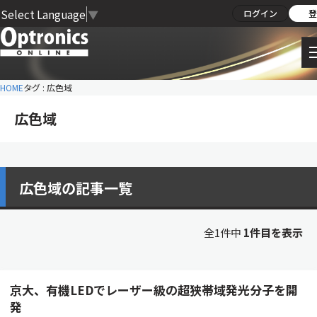
Select Language
▼
ログイン
登
HOME
タグ : 広色域
広色域
広色域の記事一覧
全1件中
1件目を表示
京大、有機LEDでレーザー級の超狭帯域発光分子を開
発