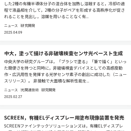
した2種の有機半導体分子の混合体を加熱し溶融すると，冷却の過
程で液晶相を介して，2種の分子がペアを形成する高秩序化が促さ
れることを見出し，溶媒を用いることなく有...
ニュース
研究開発
2025.04.09
中大，塗って描ける非破壊検査センサ光ペースト生成
中央大学の研究グループは，「ブラシで塗る」「筆で描く」といっ
た簡便さを持つと同時に，非破壊検査デバイスとしての高感度動
作・広汎用性を発揮する光学センサ素子の創出に成功した（ニュー
スリリース）。 非接触で大面積な解析性能を...
ニュース
光関連技術
研究開発
2025.02.27
SCREEN，有機ELディスプレー用塗布現像装置を発売
SCREENファインテックソリューションズは，有機ELディスプレ