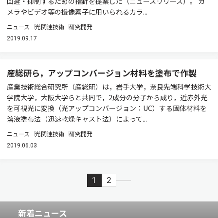
回避・抑制するための指針を提案した（ニュースリリース）。 カ
メラやビデオ等の撮像素子に用いられるカラ...
ニュース
光関連技術
研究開発
2019.09.17
産総研ら，アップコンバージョン材料を塗布で作製
産業技術総合研究所（産総研）は，岩手大学，奈良先端科学技術大
学院大学，大阪大学らと共同で，2成分の分子から成り，近赤外光
を可視光に変換（光アップコンバージョン：UC）する固体材料を
溶液塗布法（迅速乾燥キャスト法）によって...
ニュース
光関連技術
研究開発
2019.06.03
1
2
新着ニュース