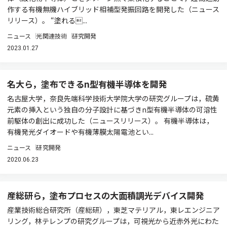
作する有機無機ハイブリッド相補型発振回路を開発した（ニュース
リリース）。 “塗れる...
ニュース
光関連技術
研究開発
2023.01.27
名大ら，塗布できるn型有機半導体を開発
名古屋大学，奈良先端科学技術大学院大学の研究グループは，硫黄
元素の挿入という独自の分子設計に基づきn型有機半導体の可溶性
前駆体の創出に成功した（ニュースリリース）。 有機半導体は，
有機発光ダイオードや有機薄膜太陽電池とい...
ニュース
研究開発
2020.06.23
産総研ら，塗布プロセスの大面積調光デバイス開発
産業技術総合研究所（産総研），東芝マテリアル，東レエンジニア
リング，林テレンプの研究グループは，可視光から近赤外光にわた