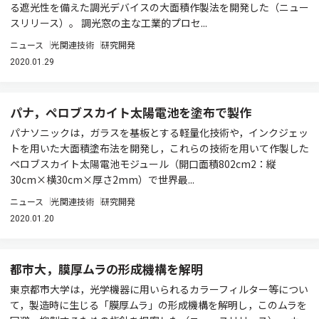
る遮光性を備えた調光デバイスの大面積作製法を開発した（ニュー
スリリース）。 調光窓の主な工業的プロセ...
ニュース
光関連技術
研究開発
2020.01.29
パナ，ペロブスカイト太陽電池を塗布で製作
パナソニックは，ガラスを基板とする軽量化技術や，インクジェッ
トを用いた大面積塗布法を開発し，これらの技術を用いて作製した
ペロブスカイト太陽電池モジュール（開口面積802cm2：縦
30cm×横30cm×厚さ2mm）で世界最...
ニュース
光関連技術
研究開発
2020.01.20
都市大，膜厚ムラの形成機構を解明
東京都市大学は，光学機器に用いられるカラーフィルター等につい
て，製造時に生じる「膜厚ムラ」の形成機構を解明し，このムラを