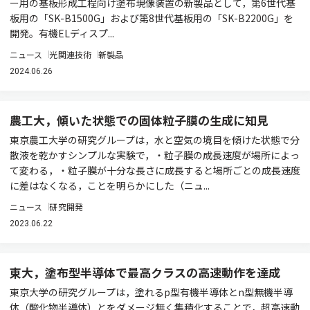
ー用の基板形成工程向け塗布現像装置の新製品として，第6世代基
板用の「SK-B1500G」および第8世代基板用の「SK-B2200G」を
開発。有機ELディスプ...
ニュース
光関連技術
新製品
2024.06.26
農工大，傾いた状態での固体粒子膜の生成に知見
東京農工大学の研究グループは，水と空気の境目を傾けた状態で分
散液を乾かすシンプルな実験で，・粒子膜の成長速度が場所によっ
て変わる，・粒子膜が十分な長さに成長すると場所ごとの成長速度
に差はなくなる，ことを明らかにした（ニュ...
ニュース
研究開発
2023.06.22
東大，塗布型半導体で最高クラスの高速動作を達成
東京大学の研究グループは，塗れるp型有機半導体とn型無機半導
体（酸化物半導体）とをダメージ無く集積化することで，超高速動