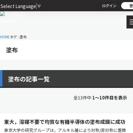
Select Language
▼
ログイン
登
HOME
タグ : 塗布
塗布
塗布の記事一覧
全13件中
1〜10件目を表示
東大，溶媒不要で均質な有機半導体の塗布成膜に成功
東京大学の研究グループは，アルキル基により対称/非対称に置換