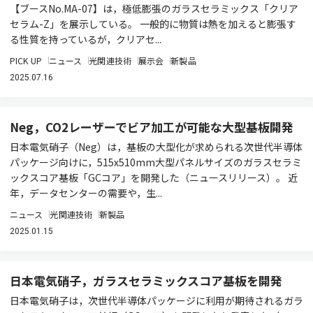
【ブースNo.MA-07】は，極低膨張のガラスセラミックス「クリア
セラム-Z」を展示している。 一般的に物質は熱を加えると膨張す
る性質を持っているが，クリアセ...
PICK UP
ニュース
光関連技術
展示会
新製品
2025.07.16
Neg，CO2レーザーでビア加工が可能な大型基板開発
日本電気硝子（Neg）は，基板の大型化が求められる次世代半導体
パッケージ向けに，515x510mm大型パネルサイズのガラスセラミ
ックスコア基板「GCコア」を開発した（ニュースリリース）。 近
年，データセンターの需要や，生...
ニュース
光関連技術
新製品
2025.01.15
日本電気硝子，ガラスセラミックスコア基板を開発
日本電気硝子は，次世代半導体パッケージに利用が期待されるガラ