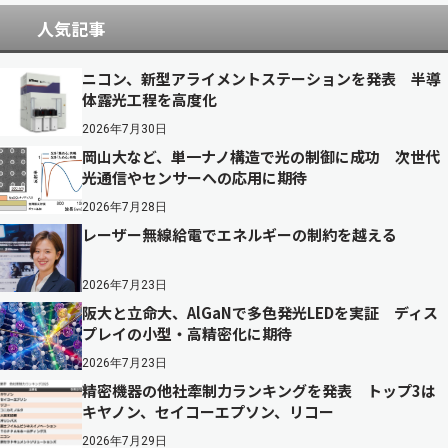
人気記事
ニコン、新型アライメントステーションを発表 半導
体露光工程を高度化
2026年7月30日
岡山大など、単一ナノ構造で光の制御に成功 次世代
光通信やセンサーへの応用に期待
2026年7月28日
レーザー無線給電でエネルギーの制約を越える
2026年7月23日
阪大と立命大、AlGaNで多色発光LEDを実証 ディス
プレイの小型・高精密化に期待
2026年7月23日
精密機器の他社牽制力ランキングを発表 トップ3は
キヤノン、セイコーエプソン、リコー
2026年7月29日