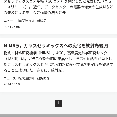
スセラミックスコア基板（GC コア）を開発したと発表した（ニュ
ースリリース）。 近年，データセンターの需要の増⼤や生成AIなど
の普及によるデータ通信量の増⼤に伴...
ニュース
光関連技術
新製品
2024.06.05
NIMSら，ガラスセラミックスへの変化を放射光観測
物質・材料研究機構（NIMS），AGC，高輝度光科学研究センター
（JASRI）は，ガラスが部分的に結晶化し，強度や耐熱性が向上し
たガラスセラミックスと呼ばれる材料に変化する初期過程を観測す
ることに成功した。さらに，放射光...
ニュース
光関連技術
研究開発
2024.04.19
1