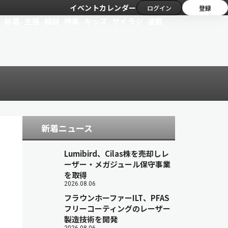
イベントカレンダー
ログイン
登録
新着
主張
解説
特集
キッズ
サイラジ
連載
新着ニュース
Lumibird、Cilas株を売却しレ
ーザー・メガジュール保守事業
を取得
2026.08.06
フラウンホーファーILT、PFAS
フリーコーティングのレーザー
製造技術を開発