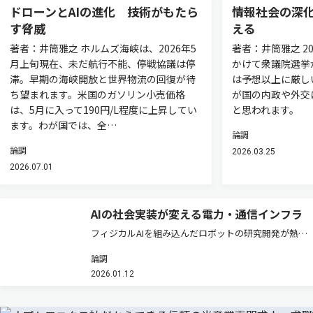
ドローンとAIの進化 技術がもたら
情報社会の深
す脅威
える
著者：井筒雅之 ホルムズ海峡は、2026年5
著者：井筒雅之 2
月上旬現在、未だ航行不能、停戦協議は停
かけて衆議院選挙
滞。早期の海峡開放と世界物流の回復が待
は予想以上に厳し
ち望まれます。米国のガソリン小売価格
が国の内政や外交
は、5月に入って190円/L程度に上昇してい
と思われます。
ます。わが国では、全…
論調
論調
2026.03.25
2026.07.01
AIの社会実装が変える電力・通信インフラ
フィジカルAIを組み込んだロボットの研究開発が熱を
帯びています。東京ビッグサイトでは，12月初旬，
論調
「2025国際ロボット展（iREX2025）」が開催されまし
2026.01.12
た（https://robotstart.info/artic…