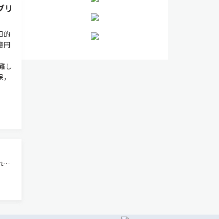
ブリ
目的
億円
，
が難し
保，
れる
米ア
する
MDの