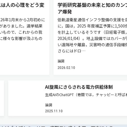
化は人の心理をどう変
学術研究基盤の未来と知のカン
ア爆発
026年1月末から2月初めに
低軌道衛星通信インフラ整備の支援を
がありました。選挙結果
に，国は，2025 年度補正予算に1,500
いもので、これからの我
を計上しているそうです（日経電子版
に様々な影響が及ぶもの
2026/01/04）。地上設備ではカバー
い遠隔地や離島，災害時の通信手段確
さらにはドロ…
論調
2026.02.10
AI旋風にさらされる電力供給体制
生成AIのChatGPT（巷間では，チャッピーと呼ば
こともあるようです）を提供するオープンAIは，
論調
ドバンスト・マイクロ・デバイス（AMD）に出資
2025.11.10
と発表しました（日経電子版，2025/10/07）。A
発行…