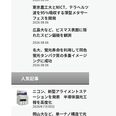
2026.08.06
東京農工大とNICT、テラヘルツ
波を95％吸収する薄型メタサー
フェスを開発
2026.08.06
広島大など、ビスマス表面に隠
れたスピン偏極を観測
2026.08.06
名大、蛍光寿命を利用して同色
蛍光タンパク質の多重イメージ
ングに成功
2026.08.06
人気記事
ニコン、新型アライメントステ
ーションを発表 半導体露光工
程を高度化
2026年7月30日
岡山大など、単一ナノ構造で光