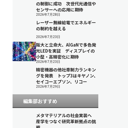
の制御に成功 次世代光通信や
センサーへの応用に期待
2026年7月28日
レーザー無線給電でエネルギー
の制約を越える
2026年7月23日
阪大と立命大、AlGaNで多色発
光LEDを実証 ディスプレイの
小型・高精密化に期待
2026年7月23日
精密機器の他社牽制力ランキン
グを発表 トップ3はキヤノン、
セイコーエプソン、リコー
2026年7月29日
編集部おすすめ
メタマテリアルの社会実装へ
産学をつなぐ研究革新拠点の挑
戦