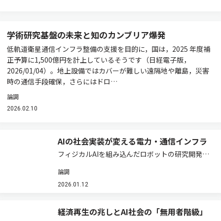
学術研究基盤の未来と知のカンブリア爆発
低軌道衛星通信インフラ整備の支援を目的に，国は，2025 年度補
正予算に1,500億円を計上しているそうです（日経電子版，
2026/01/04）。地上設備ではカバーが難しい遠隔地や離島，災害
時の通信手段確保，さらにはドロ…
論調
2026.02.10
AIの社会実装が変える電力・通信インフラ
フィジカルAIを組み込んだロボットの研究開発が
熱を帯びています。東京ビッグサイトでは，12月
論調
初旬，「2025国際ロボット展（iREX2025）」が
開催されました
2026.01.12
（https://robotstart.info/artic…
経済再生の兆しとAI社会の「無用者階級」