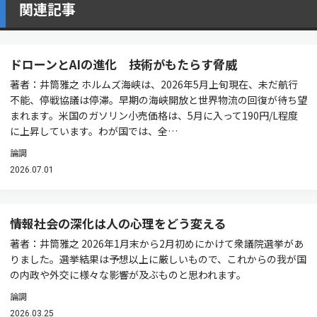
関連記事
ドローンとAIの進化 技術がもたらす脅威
著者：井筒雅之 ホルムズ海峡は、2026年5月上旬現在、未だ航行
不能、停戦協議は停滞。早期の海峡開放と世界物流の回復が待ち望
まれます。米国のガソリン小売価格は、5月に入って190円/L程度
に上昇しています。わが国では、全…
論調
2026.07.01
情報社会の深化は人の心理をどう変える
著者：井筒雅之 2026年1月末から2月初めにかけて衆議院選挙があ
りました。選挙結果は予想以上に厳しいもので、これからの我が国
の内政や外交に様々な影響が及ぶものと思われます。
論調
2026.03.25