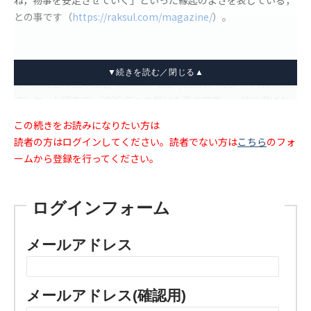
ね，物事を安定させていく」といった縁起のよさを表している，
との事です（
https://raksul.com/magazine/
）。
昨年末に日本能率協会（JMAM，2024/12/17）によって行われた
アンケート調査で，2025 年への想いを表す文字，一位に選ばれ
たのは，「楽」だそうです。二位以下には，和，安，穏，希，が
この続きをお読みになりたい方は
順に並んでいます。
読者の方はログインしてください。読者でない方は
こちら
のフォ
ームから登録を行ってください。
ログインフォーム
メールアドレス
メールアドレス(確認用)