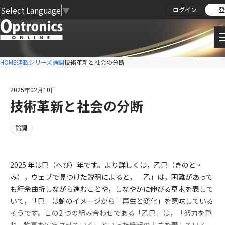
Select Language
▼
ログイン
登
HOME
連載シリーズ
論調
技術革新と社会の分断
2025年02月10日
技術革新と社会の分断
論調
2025 年は巳（へび）年です。より詳しくは，乙巳（きのと・
み），ウェブで見つけた説明によると，「乙」は，困難があって
も紆余曲折しながら進むことや，しなやかに伸びる草木を表して
いて，「巳」は蛇のイメージから「再生と変化」を意味している
そうです。この2 つの組み合わせである「乙巳」は，「努力を重