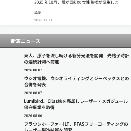
2025 年10月，我が国初の女性首相が誕生しまし
た。ウェブ上などの情報からして，人々は大いに
論調
歓迎，期待しているようです。同時に，どの様な
政策が打ち出されるかに関連しての議論は沸騰気
2025.12.11
味です。日経平均株価は，10月末，5万…
新着ニュース
東大、原子を流し続ける新分光法を開発 光格子時計
の連続計測へ前進
2026.08.07
ウシオ電機、ウシオライティングとジーベックスとの
合併を発表
2026.08.07
Lumibird、Cilas株を売却しレーザー・メガジュール
保守事業を取得
2026.08.06
フラウンホーファーILT、PFASフリーコーティングの
レーザー製造技術を開発