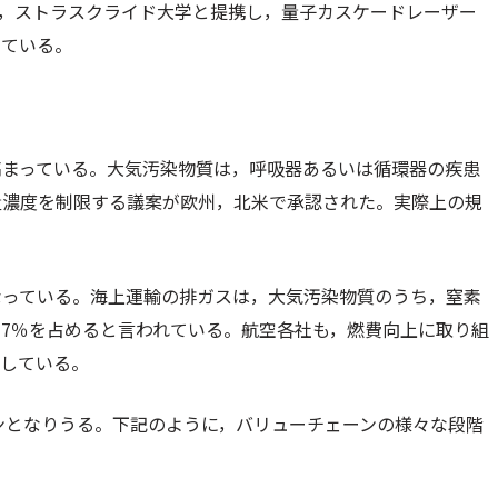
シャー大学，ストラスクライド大学と提携し，量子カスケードレーザー
している。
高まっている。大気汚染物質は，呼吸器あるいは循環器の疾患
量濃度を制限する議案が欧州，北米で承認された。実際上の規
なっている。海上運輸の排ガスは，大気汚染物質のうち，窒素
3−7％を占めると言われている。航空各社も，燃費向上に取り組
としている。
ンとなりうる。下記のように，バリューチェーンの様々な段階