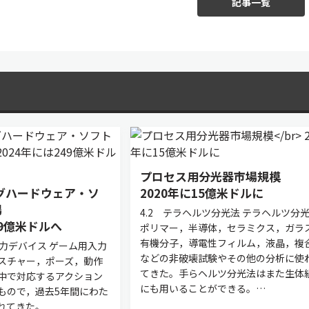
記事一覧
プロセス用分光器市場規模
グハードウェア・ソ
2020年に15億米ドルに
場
4.2 テラヘルツ分光法 テラヘルツ分
49億米ドルへ
ポリマー，半導体，セラミクス，ガラ
有機分子，導電性フィルム，液晶，複
用入力デバイス ゲーム用入力
などの非破壊試験やその他の分析に使
スチャー，ポーズ，動作
てきた。手らヘルツ分光法はまた生体
中で対応するアクション
にも用いることができる。…
もので，過去5年間にわた
れてきた。