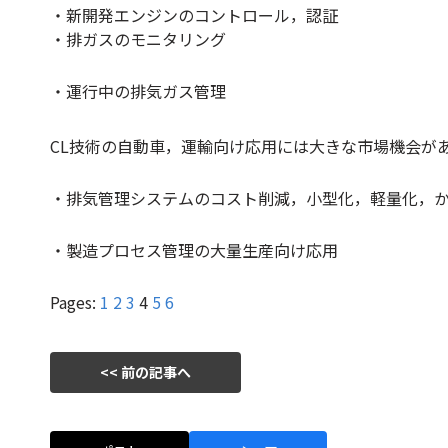
・新開発エンジンのコントロール，認証
・排ガスのモニタリング
・運行中の排気ガス管理
CL技術の自動車，運輸向け応用には大きな市場機会が
・排気管理システムのコスト削減，小型化，軽量化，
・製造プロセス管理の大量生産向け応用
Pages:
1
2
3
4
5
6
<< 前の記事へ