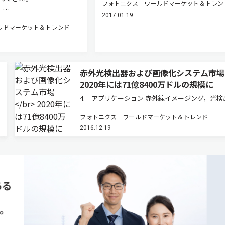
フォトニクス ワールドマーケット＆トレン
t，…
2017.01.19
ルドマーケット＆トレンド
赤外光検出器および画像化システム市場
2020年には71億8400万ドルの規模に
4. アプリケーション 赤外線イメージング，光検
の主要なアプリケーションは図3の通りである。 
フォトニクス ワールドマーケット＆トレンド
向けIRシステムは小型，軽量，省電力であること
2016.12.19
件となっている。これらの要素は，頭文字をとっ
SWaPと呼ばれる。 …