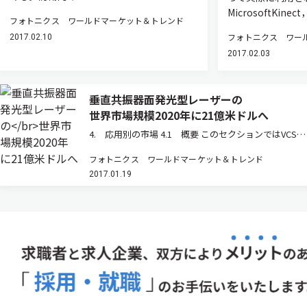
MicrosoftKinec
フォトニクス ワールドマーケット＆トレンド
フォトニクス ワー
2017.02.10
2017.02.03
垂直共振器面発光型レーザーの
世界市場規模2020年に21億米ドルへ
4. 応用別の市場 4.1 概要 このセクションではVCSEL
が現在どのような分野で利用されているのか，将来的
フォトニクス ワールドマーケット＆トレンド
にそうした分野でのシェアがどのように拡大するかに
2017.01.19
ついて見てゆきたい。また，VCSEL市場を促進する，
あるいは抑…