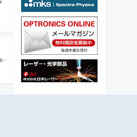
ド
出器
軍事
が要
て