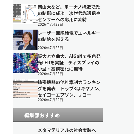
岡山大など、単一ナノ構造で光
の制御に成功 次世代光通信や
センサーへの応用に期待
2026年7月28日
レーザー無線給電でエネルギー
の制約を越える
2026年7月23日
阪大と立命大、AlGaNで多色発
光LEDを実証 ディスプレイの
小型・高精密化に期待
2026年7月23日
精密機器の他社牽制力ランキン
グを発表 トップ3はキヤノン、
セイコーエプソン、リコー
2026年7月29日
編集部おすすめ
メタマテリアルの社会実装へ