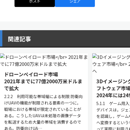
ポスト
シェア
関連記事
ドローンペイロード市場
2021年までに77億2000万米ドルま
3Dイメージン
で拡大
フトウェア市
2024年には2
2.2.2 利用可能な帯域幅による制限 防衛向
けUAVの機能が制限される要素の一つに，
5.1.1 ゲーム
戦場における帯域が限定されていることが
デバイスは，ジェ
ある。こうしたUAVは未処理の画像データ
を認識し，ゲーム
を転送するため大量の帯域を消費するので
へ変換するという
ある。防衛向けUA…
って実際に利用さ