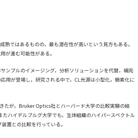
未成熟ではあるものの，最も潜在性が高いという見方もある。
採用が進む可能性がある。
体サンプルのイメージング，分析ソリューションを代替，補完
の応用が登場し，研究される中で，CL光源は小型化，簡素化に
たが，Bruker Optics社とハーバード大学の比較実験の結
。またハイデルブルグ大学でも，生体組織のハイパースペクトル
ジング装置との比較を行っている。