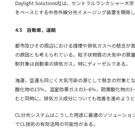
Daylight Solutions社は，セントラルランカ
をベースとする中赤外線分光イメージング装置を開発
4.5 自動車，運輸
都市及びその周辺における煤煙や排気ガスへの懸念が
の原因とも考えられている。粒子状物質の大気中の質
制対象は自動車の排気ガス，特にディーゼルである。
海運，空運も同じく大気汚染の源として懸念の対象と
酸化物の15％，温室効果ガスの3−6％，硫黄酸化物の
むと同時に，排気ガス成分についても改善を進めよう
CL分光システムはこうした用途に最適のソリューショ
でCL技術の有効活用の可能性がある。