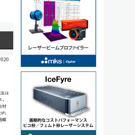
光法は
ス，
合材
われ
組織