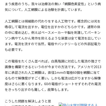
まう疾患のうち，我々は治療法の無い「網膜色素変性」という病
気について，人工網膜による治験を計画しています。
人工網膜とは視細胞の代わりをする人工物です。概念的には光を
吸収して電流を出すか，電位を出すかのどちらかです。通常の体
の中に埋め込む，例えばペースメーカーや脳を刺激してパーキン
ソン病やてんかん発作を抑えるような装置は全て電流を出してい
ます。電流を流すので当然，電極やバッテリーなどの外部起電力
も必要です。
この電極をたくさん並べれば，白黒階調に対応した電流の強さで
画像を構築できるというのが今までの方法です。アメリカで2013
年に承認された人工網膜は，直径1mmの電極60個を網膜に当て
るもので解像度がすごく悪い。しかも電流は広がりますから解像
度はさらに悪くなります。60の電極がショートせずそれぞれ電流
をきっちり出すのも難しく，故障もします。
こうした問題を解決しようと思