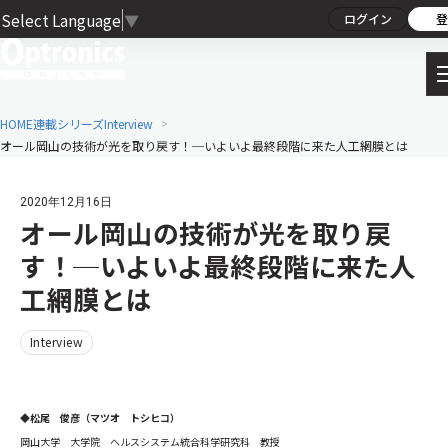
Select Language
▼
ログイン
登
HOME
連載シリーズ
Interview
オール岡山の技術が光を取り戻す！─いよいよ最終段階に来た人工網膜とは
2020年12月16日
オール岡山の技術が光を取り戻
す！─いよいよ最終段階に来た人
工網膜とは
Interview
◆松尾 俊彦（マツオ トシヒコ）
岡山大学 大学院 ヘルスシステム統合科学研究科 教授