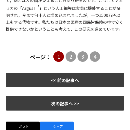
て，例えば人の顔が見えることもあり得るのです。こうしてアメ
®
リカの「ArgusⅡ
」という人工網膜は実際に機能することが証
明され，今まで何十人と埋め込まれましたが，一つ1500万円以
上もする代物です。私たちは日本の医療の国民皆保険の中で安く
提供できないかということも考えて，この研究を進めています。
1
2
3
4
ページ：
<< 前の記事へ
次の記事へ >>
ポスト
シェア