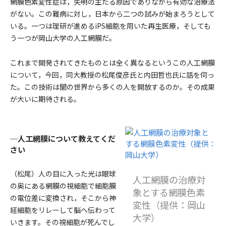
網膜色素変性症は，失明の主たる原因でありながら有効な治療法
がない。この難病に対し，日本から二つの試みが始まろうとして
いる。一つは理研が進めるiPS細胞を用いた再生医療，そしても
う一つが岡山大学の人工網膜だ。
これまで開発されてきたものとは全く異なるというこの人工網膜
について，今回，同大教授の松尾俊彦氏と内田哲也氏に話を伺っ
た。この技術は闇の世界から多くの人を開放するのか。その成果
が大いに期待される。
─人工網膜について教えてくだ
さい
（松尾）
人の目に入った光は眼球
人工網膜の治療対
の奥にある網膜の視細胞で細胞膜
象とする網膜色素
の電位差に変換され，そこから神
変性（提供：岡山
経細胞をリレーして脳へ伝わって
大学）
いきます。その視細胞が死んでし