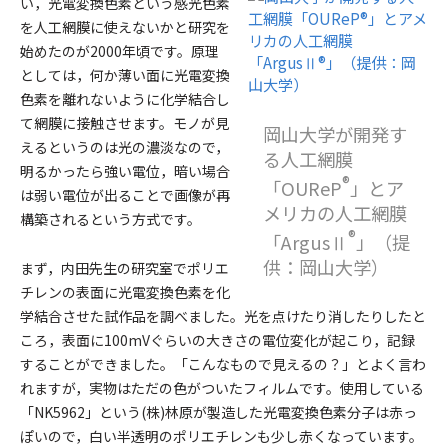
い，光電変換色素という感光色素
を人工網膜に使えないかと研究を
始めたのが2000年頃です。原理
としては，何か薄い面に光電変換
色素を離れないように化学結合し
て網膜に接触させます。モノが見
岡山大学が開発す
えるというのは光の濃淡なので，
る人工網膜
明るかったら強い電位，暗い場合
®
「OUReP
」とア
は弱い電位が出ることで画像が再
メリカの人工網膜
構築されるという方式です。
®
「ArgusⅡ
」（提
供：岡山大学）
まず，内田先生の研究室でポリエ
チレンの表面に光電変換色素を化
学結合させた試作品を調べました。光を点けたり消したりしたと
ころ，表面に100mVぐらいの大きさの電位変化が起こり，記録
することができました。「こんなもので見えるの？」とよく言わ
れますが，実物はただの色がついたフィルムです。使用している
「NK5962」という(株)林原が製造した光電変換色素分子は赤っ
ぽいので，白い半透明のポリエチレンも少し赤くなっています。