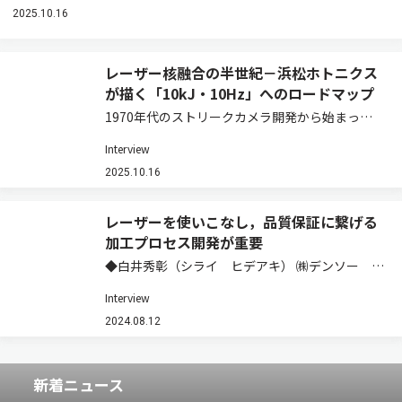
2025.10.16
レーザー核融合の半世紀－浜松ホトニクス
が描く「10kJ・10Hz」へのロードマップ
1970年代のストリークカメラ開発から始まった
同社のレーザー核融合との縁。大阪大学レーザー
Interview
科学研究所との共同研究，200–300J級・10Hz動
作を実証した近年の進展，そして2028年～2040
2025.10.16
年を見据えたロードマップま…
レーザーを使いこなし，品質保証に繋げる
加工プロセス開発が重要
◆白井秀彰（シライ ヒデアキ） ㈱デンソー 先
進プロセス研究部 機能創成研究2室 担当次長／
Interview
工学博士（大阪大学） 【経歴】1969年生まれ。
日本電装㈱（現 ㈱デンソー）入社後，生産技術
2024.08.12
開発部門に配属し，一貫して接合分野に…
新着ニュース