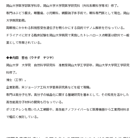
岡山大学医学部医学科卒，岡山大学大学院医学研究科（外科系眼科学専攻）修了。
専門はぶどう膜炎，眼腫瘍，小児眼科，網膜硝子体手術で，眼科専門医として現在，岡山
大学病院勤務。
両眼視にかかわる斜視感受性遺伝子を明らかにする目的でゲノム解析を行なっている。
ドライアイに対する臨床試験を岡山大学病院で実施したトレハロース点眼薬は欧州で一般
薬として市販されている。
◆◆内田 哲也（ウチダ テツヤ）
岡山大学 大学院 自然科学研究科 准教授岡山大学工学部卒，岡山大学大学院工学研究
科修了。
博士（工学）。
企業勤務，米ジョージア工科大学客員研究員などを経て現職。
専門は高分子化学。高分子の結晶化に関する基礎研究を基本として，その知見を活かした
高性能高分子材料の開発も行なっている。
ポリエチレンを用いた人工網膜や，高性能ナノファイバーなど医療機器から工業用材料ま
で幅広く検討している。