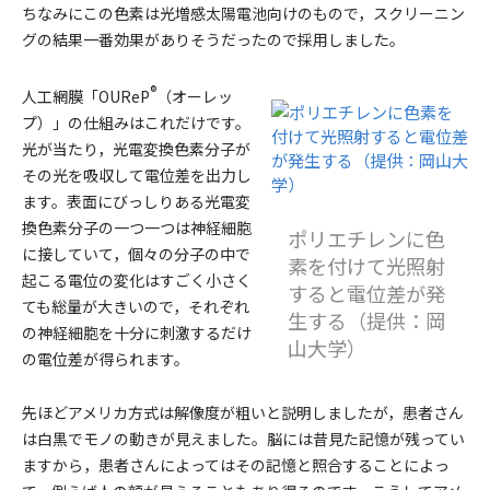
ちなみにこの色素は光増感太陽電池向けのもので，スクリーニン
グの結果一番効果がありそうだったので採用しました。
®
人工網膜「OUReP
（オーレッ
プ）」の仕組みはこれだけです。
光が当たり，光電変換色素分子が
その光を吸収して電位差を出力し
ます。表面にびっしりある光電変
換色素分子の一つ一つは神経細胞
ポリエチレンに色
に接していて，個々の分子の中で
素を付けて光照射
起こる電位の変化はすごく小さく
すると電位差が発
ても総量が大きいので，それぞれ
生する（提供：岡
の神経細胞を十分に刺激するだけ
山大学）
の電位差が得られます。
先ほどアメリカ方式は解像度が粗いと説明しましたが，患者さん
は白黒でモノの動きが見えました。脳には昔見た記憶が残ってい
ますから，患者さんによってはその記憶と照合することによっ