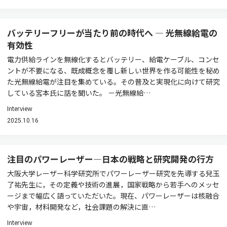
バッテリーフリーが当たり前の時代へ ― 光無線給電の
有効性
電力供給ラインを無線化するとバッテリー、給電ケーブル、コンセ
ントが不要になる、既成概念を覆し新しい世界を作る可能性を秘め
た光無線給電が注目を集めている。その普及と実現化に向けて研究
している宮本氏に話を聞いた。 －光無線給…
Interview
2025.10.16
注目のパワーレーザー―日本の戦略と研究開発の行方
大阪大学レーザー科学研究所でパワーレーザー研究を先導する兒玉
了祐先生に，その定義や技術の進展，国家戦略から若手へのメッセ
ージまで幅広く語っていただいた。現在、パワーレーザーは核融合
や宇宙，材料開発など，社会課題の解決に直…
Interview