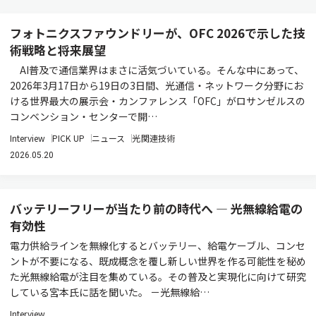
フォトニクスファウンドリーが、OFC 2026で示した技
術戦略と将来展望
AI普及で通信業界はまさに活気づいている。そんな中にあって、
2026年3月17日から19日の3日間、光通信・ネットワーク分野にお
ける世界最大の展示会・カンファレンス「OFC」がロサンゼルスの
コンベンション・センターで開…
Interview
PICK UP
ニュース
光関連技術
2026.05.20
バッテリーフリーが当たり前の時代へ ― 光無線給電の
有効性
電力供給ラインを無線化するとバッテリー、給電ケーブル、コンセ
ントが不要になる、既成概念を覆し新しい世界を作る可能性を秘め
た光無線給電が注目を集めている。その普及と実現化に向けて研究
している宮本氏に話を聞いた。 －光無線給…
Interview