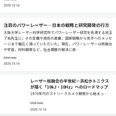
2025.10.16
注目のパワーレーザー―日本の戦略と研究開発の行方
大阪大学レーザー科学研究所でパワーレーザー研究を先導する兒玉
了祐先生に，その定義や技術の進展，国家戦略から若手へのメッセ
ージまで幅広く語っていただいた。現在、パワーレーザーは核融合
や宇宙，材料開発など，社会課題の解決に直…
Interview
2025.10.16
レーザー核融合の半世紀－浜松ホトニクス
が描く「10kJ・10Hz」へのロードマップ
1970年代のストリークカメラ開発から始まった
同社のレーザー核融合との縁。大阪大学レーザー
Interview
科学研究所との共同研究，200–300J級・10Hz動
作を実証した近年の進展，そして2028年～2040
2025.10.16
年を見据えたロードマップま…