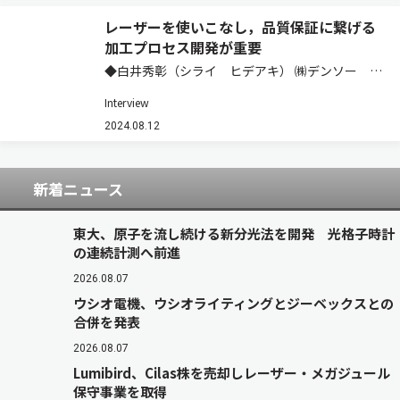
レーザーを使いこなし，品質保証に繋げる
加工プロセス開発が重要
◆白井秀彰（シライ ヒデアキ） ㈱デンソー 先
進プロセス研究部 機能創成研究2室 担当次長／
Interview
工学博士（大阪大学） 【経歴】1969年生まれ。
日本電装㈱（現 ㈱デンソー）入社後，生産技術
2024.08.12
開発部門に配属し，一貫して接合分野に…
新着ニュース
東大、原子を流し続ける新分光法を開発 光格子時計
の連続計測へ前進
2026.08.07
ウシオ電機、ウシオライティングとジーベックスとの
合併を発表
2026.08.07
Lumibird、Cilas株を売却しレーザー・メガジュール
保守事業を取得