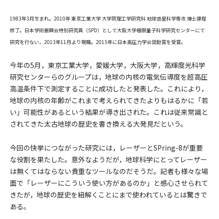
1983年3月生まれ。2010年 東京工業大学 大学院理工学研究科 地球惑星科学専攻 博士課程
修了。日本学術振興会特別研究員（SPD）として大阪大学極限量子科学研究センターにて
研究を行ない，2013年11月より現職。2015年に日本高圧力学会奨励賞を受賞。
今年の5月，東京工業大学，愛媛大学，大阪大学，高輝度光科学
研究センターらのグループは，地球の内核の電気伝導度を超高圧
高温条件下で測定することに成功したと発表した。これにより，
地球の内核の年齢がこれまで考えられてきたよりもはるかに「若
い」可能性があるという結果が導き出された。これは従来常識と
されてきた太古地球の歴史を書き換える大発見だという。
今回の快挙につながった研究には，レーザーとSPring-8が重要
な役割を果たした。意外なようだが，地球科学にとってレーザー
は無くてはならない貴重なツールなのだそうだ。記者も様々な場
面で「レーザーにこういう使い方があるのか」と感心させられて
きたが，地球の歴史を紐解くことにまで使われているとは驚きで
ある。