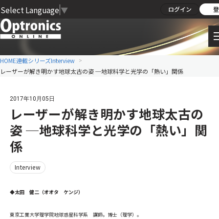
Select Language
▼
ログイン
登
HOME
連載シリーズ
Interview
レーザーが解き明かす地球太古の姿 ─地球科学と光学の「熱い」関係
2017年10月05日
レーザーが解き明かす地球太古の
姿 ─地球科学と光学の「熱い」関
係
Interview
◆太田 健二（オオタ ケンジ）
東京工業大学理学院地球惑星科学系 講師。博士（理学）。