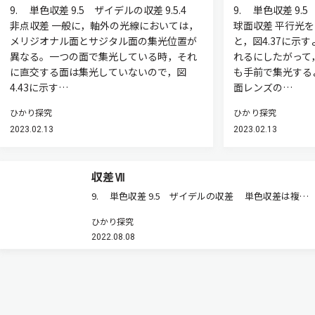
9. 単色収差 9.5 ザイデルの収差 9.5.4
9. 単色収差 9.
非点収差 一般に，軸外の光線においては，
球面収差 平行光
メリジオナル面とサジタル面の集光位置が
と，図4.37に示
異なる。一つの面で集光している時，それ
れるにしたがって
に直交する面は集光していないので，図
も手前で集光する
4.43に示す…
面レンズの…
ひかり探究
ひかり探究
2023.02.13
2023.02.13
収差Ⅶ
9. 単色収差 9.5 ザイデルの収差 単色収差は複雑
であるが，ザイデル（Seidel）は，これを系統的に分
ひかり探究
類した。波面収差を級数に展開した時（式
2022.08.08
（4.30）），定数項である，係数がa0の項を除き，次
数が低く，もっと…