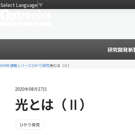
Select Language
▼
研究開発
新
HOME
連載シリーズ
ひかり探究
光とは（Ⅱ）
2020年08月27日
光とは（Ⅱ）
ひかり探究