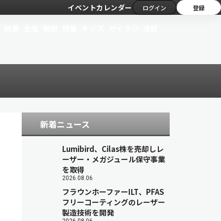
イベントカレンダー
ログイン
登録
新着
主張
解説
特集
キッズ
サイラジ
連載
新着ニュース
Lumibird、Cilas株を売却しレ
ーザー・メガジュール保守事業
を取得
2026.08.06
フラウンホーファーILT、PFAS
フリーコーティングのレーザー
製造技術を開発