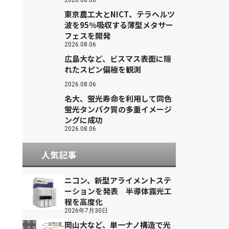
2026.08.06
東京農工大とNICT、テラヘルツ
波を95％吸収する薄型メタサー
フェスを開発
2026.08.06
広島大など、ビスマス表面に隠
れたスピン偏極を観測
2026.08.06
名大、蛍光寿命を利用して同色
蛍光タンパク質の多重イメージ
ングに成功
2026.08.06
人気記事
ニコン、新型アライメントステ
ーションを発表 半導体露光工
程を高度化
2026年7月30日
岡山大など、単一ナノ構造で光