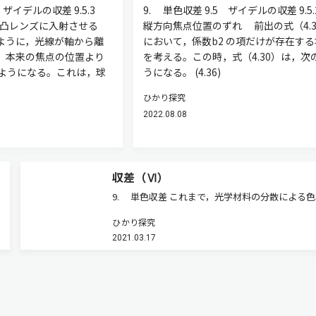
5 ザイデルの収差 9.5.3
9. 単色収差 9.5 ザイデルの収差 9.5
を凸レンズに入射させる
縦方向焦点位置のずれ 前出の式（4.3
すように，光線が軸から離
において，係数b2 の項だけが存在する
，本来の焦点の位置より
を考える。この時，式（4.30）は，次
ようになる。これは，球
うになる。 (4.36)
ひかり探究
2022.08.08
収差（Ⅵ）
9. 単色収差 これまで，光学材料の分散による
について説明してきたが，光の波長分散とは関係
ひかり探究
く，レーザー光などの単色光でも生じる収差を単
2021.03.17
差と呼ぶ。色収差と違って，これらを低減するた
万能なルールはない。光学…