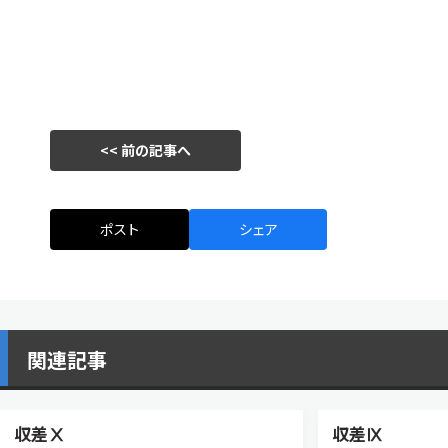
<< 前の記事へ
ポスト
シェア
関連記事
収差Ⅹ
収差Ⅸ