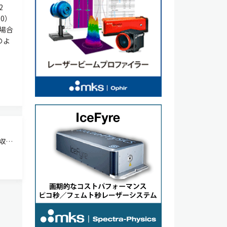
.2
0）
場合
のよ
色収差
な
色収
めの