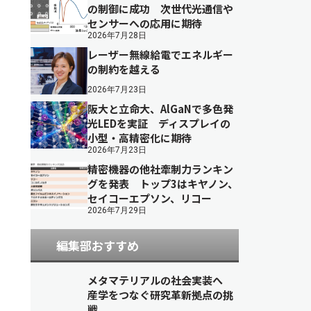
の制御に成功 次世代光通信や
センサーへの応用に期待
2026年7月28日
レーザー無線給電でエネルギー
の制約を越える
2026年7月23日
阪大と立命大、AlGaNで多色発
光LEDを実証 ディスプレイの
小型・高精密化に期待
2026年7月23日
精密機器の他社牽制力ランキン
グを発表 トップ3はキヤノン、
セイコーエプソン、リコー
2026年7月29日
編集部おすすめ
メタマテリアルの社会実装へ
産学をつなぐ研究革新拠点の挑
戦