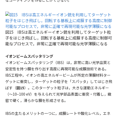
図15 IBSは高エネルギーイオン銃を利用してターゲット粒
子をはじき飛ばし，回転する基板上に成膜する高度に制御可
能なプロセスで，非常に正確で再現可能な光学薄膜になる
イオンビームスパッタリング
イオンビームスパッタリング（IBS）は，非常に高い光学品質と
安定性を持つ膜を作り出す高度に再現可能な成膜技術である。
IBS工程中，イオンの高エネルギービームが所定の薄膜材料ター
ゲットに衝突し，ターゲットの粒子を「スパッタ」してはじき飛
ばす（
図15
）。このターゲット粒子は，大きな運動エネルギー
（〜10–100 eV）を与えられて光学部品表面に衝突・付着し，緻
密で硬く，滑らかな膜を形成させる。
IBSの主たるメリットの一つに，成膜レートや酸化レベル，エネ