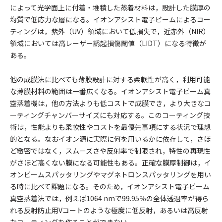
によって光学面上に付着・堆積した蒸着材料は，設計した膜厚の
均質で低応力な層になる。イオンアシスト電子ビームによるコー
ティングは，紫外（UV）領域において低損失で，近赤外（NIR）
領域においては高レーザー誘起損傷閾値（LIDT）になる特徴が
ある。
他の成膜法に比べても薄膜設計に対する柔軟性が高く，利用可能
な薄膜材料の範囲は一番広くなる。イオンアシスト電子ビーム真
空蒸着機は，他の方法よりも低コストで成膜でき，より大きなコ
ーティングチャンバーサイズにも対応する。このコーティング技
術は，性能よりも柔軟性やコストを最優先事項にする状況で理想
的となる。なおイオン源に実際に何を用いるかに依存して，さほ
ど緻密ではなく，スムーズさや反射率で制限され，特性の再現性
がさほど高くない膜になる可能性もある。正確な膜厚制御は，イ
オンビームスパッタリングやマグネトロンスパッタリングを用い
る時に比べて課題になる。そのため，イオンアシスト電子ビーム
真空蒸着法では，例えば1064 nmで99.95％の全体透過率が得ら
れる反射防止用Vコートのような極度に低反射，あるいは高反射
なコーティングを作ることができない。