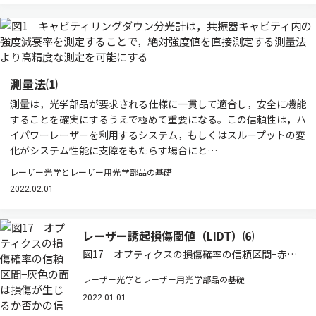
測量法⑴
測量は，光学部品が要求される仕様に一貫して適合し，安全に機能
することを確実にするうえで極めて重要になる。この信頼性は，ハ
イパワーレーザーを利用するシステム，もしくはスループットの変
化がシステム性能に支障をもたらす場合にと…
レーザー光学とレーザー用光学部品の基礎
2022.02.01
レーザー誘起損傷閾値（LIDT）⑹
図17 オプティクスの損傷確率の信頼区間−赤い
面は損傷が生じるか否かの信頼区間の上限，対す
レーザー光学とレーザー用光学部品の基礎
る青い面は信頼区間の下限を表す セクション7：
LIDTスペックの不確実性 LIDTのスペックは，あ
2022.01.01
る値未満では損傷が起こらないこと…