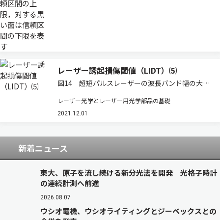
レーザー誘起損傷閾値（LIDT）⑸
図14 超短パルスレーザーの波長バンド幅の大き
さは，1パルス当たりの時間の長さに逆比例する
レーザー光学とレーザー用光学部品の基礎
セクション6：超短パルスレーザーのLIDT 超短パ
ルスレーザー（ウルトラファストレーザー）は，
2021.12.01
極めて短い持続時間（フェムト秒かピ…
新着ニュース
東大、原子を流し続ける新分光法を開発 光格子時計
の連続計測へ前進
2026.08.07
ウシオ電機、ウシオライティングとジーベックスとの