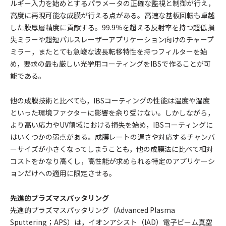
ルギー入力を始めとするパラメータの正確な監視と制御が行え，
高度に再現可能な成膜が行える点がある。高速な基板回転も卓越
した膜厚層精度に貢献する。99.9％を超える反射率を持つ超低損
失ミラーや超短パルスレーザーアプリケーション向けのチャープ
ミラー，またとても急峻な波長転移特性を持つフィルターを始
め，要求の最も厳しい光学用コーティングをIBSで作ることが可
能である。
他の成膜技術と比べても，IBSコーティングの性能は温度や湿度
といった環境ファクターに影響を余り受けない。しかしながら，
より高い応力やUV領域における損失を始め，IBSコーティングに
はいくつかの弱点がある。成膜レートの遅さや対応するチャンバ
ーサイズが小さくなってしまうことも，他の成膜法に比べて相対
コストをかなり高くし，高性能が求められる特定のアプリケーシ
ョンだけへの適用に限定させる。
先進的プラズマスパッタリング
先進的プラズマスパッタリング（Advanced Plasma
Sputtering；APS）は，イオンアシスト（IAD）電子ビーム真空