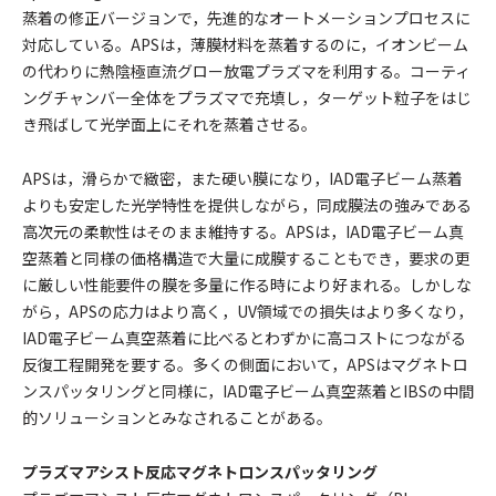
蒸着の修正バージョンで，先進的なオートメーションプロセスに
対応している。APSは，薄膜材料を蒸着するのに，イオンビーム
の代わりに熱陰極直流グロー放電プラズマを利用する。コーティ
ングチャンバー全体をプラズマで充填し，ターゲット粒子をはじ
き飛ばして光学面上にそれを蒸着させる。
APSは，滑らかで緻密，また硬い膜になり，IAD電子ビーム蒸着
よりも安定した光学特性を提供しながら，同成膜法の強みである
高次元の柔軟性はそのまま維持する。APSは，IAD電子ビーム真
空蒸着と同様の価格構造で大量に成膜することもでき，要求の更
に厳しい性能要件の膜を多量に作る時により好まれる。しかしな
がら，APSの応力はより高く，UV領域での損失はより多くなり，
IAD電子ビーム真空蒸着に比べるとわずかに高コストにつながる
反復工程開発を要する。多くの側面において，APSはマグネトロ
ンスパッタリングと同様に，IAD電子ビーム真空蒸着とIBSの中間
的ソリューションとみなされることがある。
プラズマアシスト反応マグネトロンスパッタリング