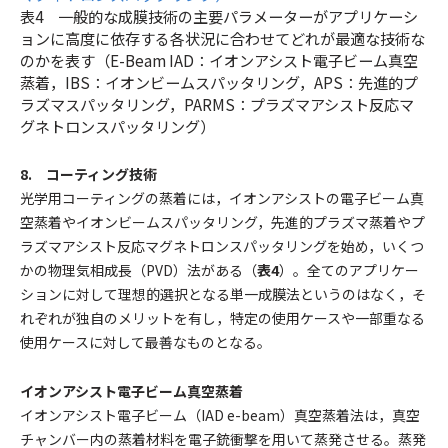
表4 一般的な成膜技術の主要パラメーターがアプリケーシ
ョンに高度に依存する各状況に合わせてどれが最適な技術な
のかを表す（E-Beam IAD：イオンアシスト電子ビーム真空
蒸着，IBS：イオンビームスパッタリング，APS：先進的プ
ラズマスパッタリング，PARMS：プラズマアシスト反応マ
グネトロンスパッタリング）
8. コーティング技術
光学用コーティングの蒸着には，イオンアシストの電子ビーム真
空蒸着やイオンビームスパッタリング，先進的プラズマ蒸着やプ
ラズマアシスト反応マグネトロンスパッタリングを始め，いくつ
かの物理気相成長（PVD）法がある（
表4
）。全てのアプリケー
ションに対して理想的選択となる単一成膜法というのはなく，そ
れぞれが独自のメリットを有し，特定の使用ケースや一部重なる
使用ケースに対して最善なものとなる。
イオンアシスト電子ビーム真空蒸着
イオンアシスト電子ビーム（IAD e-beam）真空蒸着法は，真空
チャンバー内の蒸着材料を電子銃衝撃を用いて蒸発させる。蒸発