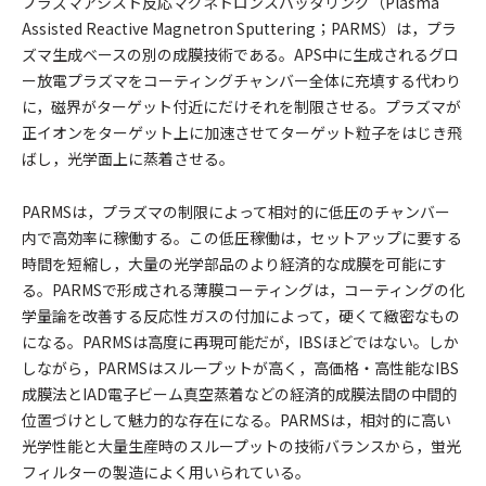
プラズマアシスト反応マグネトロンスパッタリング（Plasma
Assisted Reactive Magnetron Sputtering；PARMS）は，プラ
ズマ生成ベースの別の成膜技術である。APS中に生成されるグロ
ー放電プラズマをコーティングチャンバー全体に充填する代わり
に，磁界がターゲット付近にだけそれを制限させる。プラズマが
正イオンをターゲット上に加速させてターゲット粒子をはじき飛
ばし，光学面上に蒸着させる。
PARMSは，プラズマの制限によって相対的に低圧のチャンバー
内で高効率に稼働する。この低圧稼働は，セットアップに要する
時間を短縮し，大量の光学部品のより経済的な成膜を可能にす
る。PARMSで形成される薄膜コーティングは，コーティングの化
学量論を改善する反応性ガスの付加によって，硬くて緻密なもの
になる。PARMSは高度に再現可能だが，IBSほどではない。しか
しながら，PARMSはスループットが高く，高価格・高性能なIBS
成膜法とIAD電子ビーム真空蒸着などの経済的成膜法間の中間的
位置づけとして魅力的な存在になる。PARMSは，相対的に高い
光学性能と大量生産時のスループットの技術バランスから，蛍光
フィルターの製造によく用いられている。