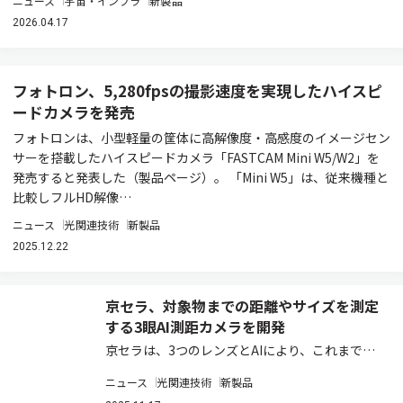
ニュース
宇宙・インフラ
新製品
2026.04.17
フォトロン、5,280fpsの撮影速度を実現したハイスピ
ードカメラを発売
フォトロンは、小型軽量の筐体に高解像度・高感度のイメージセン
サーを搭載したハイスピードカメラ「FASTCAM Mini W5/W2」を
発売すると発表した（製品ページ）。 「Mini W5」は、従来機種と
比較しフルHD解像…
ニュース
光関連技術
新製品
2025.12.22
京セラ、対象物までの距離やサイズを測定
する3眼AI測距カメラを開発
京セラは、3つのレンズとAIにより、これまでス
テレオカメラでは測定が困難であった細い線状
ニュース
光関連技術
新製品
（細線状）の物体や、金属のような反射する物体