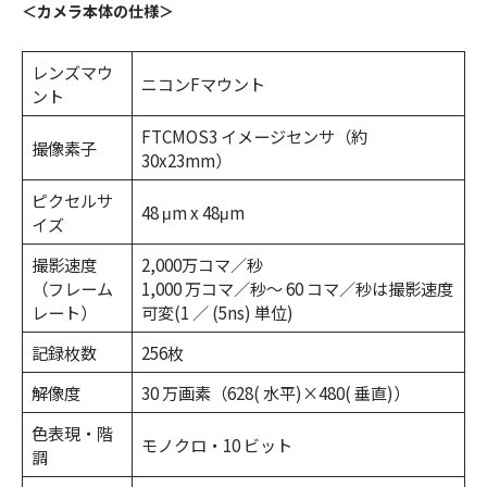
＜カメラ本体の仕様＞
レンズマウ
ニコンFマウント
ント
FTCMOS3 イメージセンサ（約
撮像素子
30x23mm）
ピクセルサ
48 μm x 48μm
イズ
撮影速度
2,000万コマ／秒
（フレーム
1,000 万コマ／秒～ 60 コマ／秒は撮影速度
レート）
可変(1 ／ (5ns) 単位)
記録枚数
256枚
解像度
30 万画素（628( 水平)×480( 垂直)）
色表現・階
モノクロ・10 ビット
調