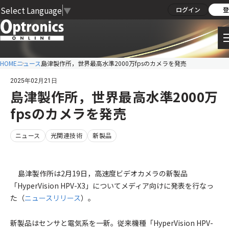
Select Language
▼
ログイン
登
HOME
ニュース
島津製作所，世界最高水準2000万fpsのカメラを発売
2025年02月21日
島津製作所，世界最高水準2000万
fpsのカメラを発売
ニュース
光関連技術
新製品
島津製作所は2月19日，高速度ビデオカメラの新製品
「HyperVision HPV-X3」についてメディア向けに発表を行なっ
た（
ニュースリリース
）。
新製品はセンサと電気系を一新。従来機種「HyperVision HPV-