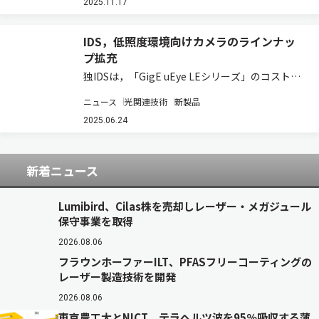
などを認識し、その対象物までの距離やサイズを
2025.11.17
高精度に測定する「3眼AI測距カメラ」を新た…
IDS，低照度環境向けカメラのラインナッ
プ拡充
独IDSは，「GigE uEye LEシリーズ」のコスト効
率に優れたプロジェクト用カメラのラインナップ
ニュース
光関連技術
新製品
に，最先端の「Sony Starvis 2センサー」を搭載
した新製品を追加すると発表した（ニュースリリ
2025.06.24
ース）。 この新…
新着ニュース
Lumibird、Cilas株を売却しレーザー・メガジュール
保守事業を取得
2026.08.06
フラウンホーファーILT、PFASフリーコーティングの
レーザー製造技術を開発
2026.08.06
東京農工大とNICT、テラヘルツ波を95％吸収する薄