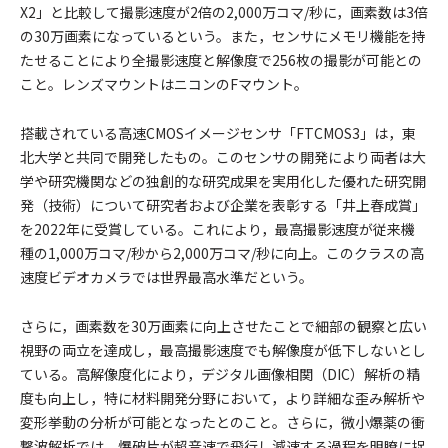
X2」と比較して撮影速度が2倍の2,000万コマ/秒に，画素数は3倍
の30万画素になっているという。また，センサにメモリ機能を持
たせることにより全撮影速度と解像度で256枚の撮影が可能との
こと。レンズマウントはニコンのFマウント。
搭載されている高速CMOSイメージセンサ「FTCMOS3」は，東
北大学と共同で開発したもの。このセンサの開発により両者は大
学や研究機関などの独創的な研究成果を実用化した優れた研究開
発（技術）について研究者および企業を表彰する「井上春成賞」
を2022年に受賞している。これにより，最高撮影速度が従来機
種の1,000万コマ/秒から2,000万コマ/秒に向上。このクラスの高
速度ビデオカメラでは世界最高水準だという。
さらに，画素数を30万画素に向上させたことで細部の観察と広い
視野の両立を達成し，最高撮影速度でも解像度が低下しないとし
ている。高解像度化により，デジタル画像相関（DIC）解析の精
度も向上し，特に材料開発分野において，より詳細な歪み解析や
変形挙動の分析が可能となったとのこと。さらに，微小爆薬の衝
撃波解析では，爆破片が超音速で飛行し減速する過程を明瞭に捉