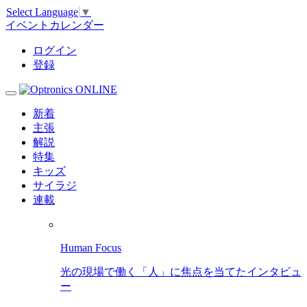
Select Language
▼
イベントカレンダー
ログイン
登録
新着
主張
解説
特集
キッズ
サイラジ
連載
Human Focus
光の現場で働く「人」に焦点を当てたインタビュ
ー