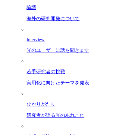
論調
海外の研究開発について
Interview
光のユーザーに話を聞きます
若手研究者の挑戦
実用化に向けたテーマを発表
ひかりがたり
研究者が語る光のあれこれ