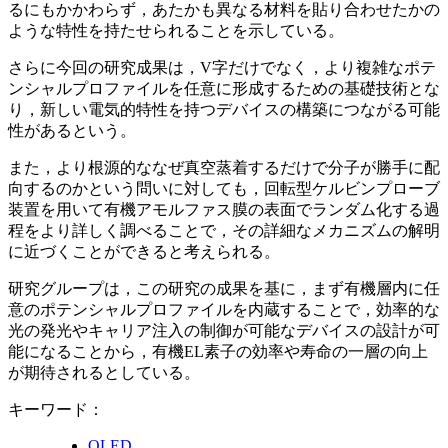
るにもかかわらず，あたかも異なる材料を貼り合わせたかの
ような特性を持たせられることを示している。
さらに今回の研究成果は，V字だけでなく，より複雑なポテ
ンシャルプロファイルを任意に形成するための基礎技術とな
り，新しい電気的特性を持つデバイスの構築につながる可能
性があるという。
また，より根源的ななぜ真空蒸着するだけで分子が勝手に配
向するのかという問いに対しても，回転型ケルビンプローブ
装置を用いて有機アモルファス膜の表面でランダム化する過
程をより詳しく調べることで，その詳細なメカニズムの解明
に近づくことができると考えられる。
研究グループは，この研究の成果を基に，まず有機層内に任
意のポテンシャルプロファイルを内蔵することで，効率的な
光の発光やキャリア注入の制御が可能なデバイスの設計が可
能になることから，有機EL素子の効率や寿命の一層の向上
が期待されるとしている。
キーワード：
OLED