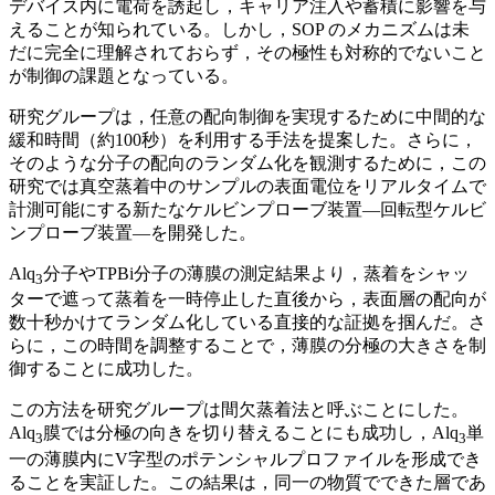
デバイス内に電荷を誘起し，キャリア注入や蓄積に影響を与
えることが知られている。しかし，SOP のメカニズムは未
だに完全に理解されておらず，その極性も対称的でないこと
が制御の課題となっている。
研究グループは，任意の配向制御を実現するために中間的な
緩和時間（約100秒）を利用する手法を提案した。さらに，
そのような分子の配向のランダム化を観測するために，この
研究では真空蒸着中のサンプルの表面電位をリアルタイムで
計測可能にする新たなケルビンプローブ装置—回転型ケルビ
ンプローブ装置—を開発した。
Alq
分子やTPBi分子の薄膜の測定結果より，蒸着をシャッ
3
ターで遮って蒸着を一時停止した直後から，表面層の配向が
数十秒かけてランダム化している直接的な証拠を掴んだ。さ
らに，この時間を調整することで，薄膜の分極の大きさを制
御することに成功した。
この方法を研究グループは間欠蒸着法と呼ぶことにした。
Alq
膜では分極の向きを切り替えることにも成功し，Alq
単
3
3
一の薄膜内にV字型のポテンシャルプロファイルを形成でき
ることを実証した。この結果は，同一の物質でできた層であ