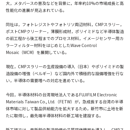
大，メタバースの普及などを背景に，年率約10%の市場成長と高
性能化の進展が見込まれている。
同社は，フォトレジストやフォトリソ周辺材料，CMPスラリー，
ポストCMPクリーナー，薄膜形成材，ポリイミドなど半導体製造
の前工程から後工程までのプロセス材料，イメージセンサー用カ
ラーフィルター材料をはじめとしたWave Control
Mosaic（WCM）を展開している。
現在，CMPスラリーの生産設備の導入（日本）やポリイミドの製
造設備の増強（ベルギー）など国内外で積極的な設備増強を行な
い，半導体の需要増への対応を進めている。
今回，半導体材料の台湾現地法人であるFUJIFILM Electronic
Materials Taiwan Co., Ltd.（FETW）が，急成長する台湾の半導
体市場に対して製品供給能力を拡大するため，新竹市に土地を新
たに取得し，最先端半導体材料の新工場を建設する。
新工場では，最新鋭の製造設備や品質評価機器を導入し，CMPス