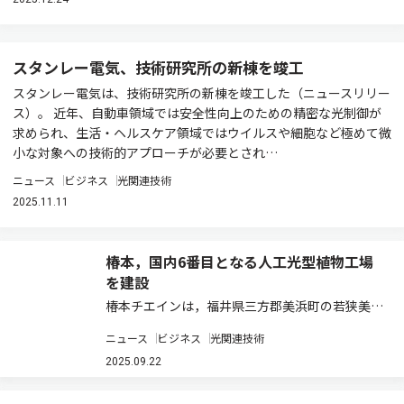
スタンレー電気、技術研究所の新棟を竣工
スタンレー電気は、技術研究所の新棟を竣工した（ニュースリリー
ス）。 近年、自動車領域では安全性向上のための精密な光制御が
求められ、生活・ヘルスケア領域ではウイルスや細胞など極めて微
小な対象への技術的アプローチが必要とされ…
ニュース
ビジネス
光関連技術
2025.11.11
椿本，国内6番目となる人工光型植物工場
を建設
椿本チエインは，福井県三方郡美浜町の若狭美浜
インター産業団地に次世代モデルの人工光型植物
ニュース
ビジネス
光関連技術
工場「福井美浜工場」を建設し，9月10日に竣工
式を執り行なった（ニュースリリース）。 この工
2025.09.22
場は，同社の国内6番目の工場であり，植物…