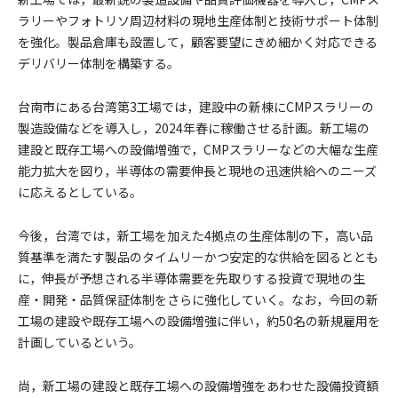
ラリーやフォトリソ周辺材料の現地生産体制と技術サポート体制
を強化。製品倉庫も設置して，顧客要望にきめ細かく対応できる
デリバリー体制を構築する。
台南市にある台湾第3工場では，建設中の新棟にCMPスラリーの
製造設備などを導入し，2024年春に稼働させる計画。新工場の
建設と既存工場への設備増強で，CMPスラリーなどの大幅な生産
能力拡大を図り，半導体の需要伸長と現地の迅速供給へのニーズ
に応えるとしている。
今後，台湾では，新工場を加えた4拠点の生産体制の下，高い品
質基準を満たす製品のタイムリーかつ安定的な供給を図るととも
に，伸長が予想される半導体需要を先取りする投資で現地の生
産・開発・品質保証体制をさらに強化していく。なお，今回の新
工場の建設や既存工場への設備増強に伴い，約50名の新規雇用を
計画しているという。
尚，新工場の建設と既存工場への設備増強をあわせた設備投資額