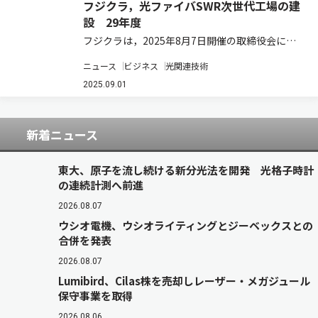
フジクラ，光ファイバSWR次世代工場の建
設 29年度
フジクラは，2025年8月7日開催の取締役会にお
いて，光ファイバ・SWR次世代工場の建設を決議
ニュース
ビジネス
光関連技術
したと発表した（ニュースリリース）。 同社は，
生成AIの普及・拡大に伴うデータセンタ市場を中
2025.09.01
心とする需要増加に対し，細径高密度…
新着ニュース
東大、原子を流し続ける新分光法を開発 光格子時計
の連続計測へ前進
2026.08.07
ウシオ電機、ウシオライティングとジーベックスとの
合併を発表
2026.08.07
Lumibird、Cilas株を売却しレーザー・メガジュール
保守事業を取得
2026.08.06