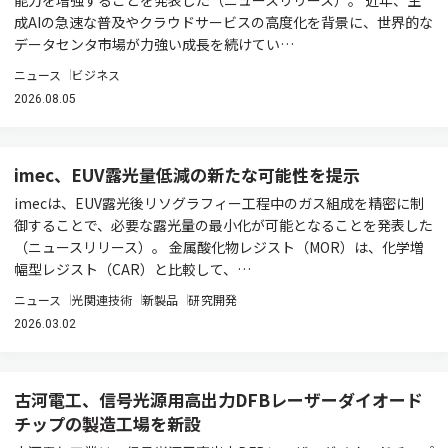
能力を増強することを発表した（ニュースリリース）。 近年、生
成AIの急速な普及やクラウドサービスの高度化を背景に、世界的な
データセンタ市場が力強い成長を続けてい…
ニュース
ビジネス
2026.08.05
imec、EUV露光量低減の新たな可能性を提示
imecは、EUV露光後リソグラフィー工程中のガス組成を精密に制
御することで、必要な露光量の最小化が可能となることを発表した
（ニュースリリース）。 金属酸化物レジスト（MOR）は、化学増
幅型レジスト（CAR）と比較して、…
ニュース
光関連技術
新製品
研究開発
2026.03.02
古河電工、信号光源用高出力DFBレーザーダイオード
チップの製造工場を新設