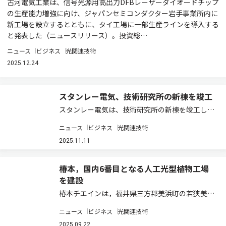
古河電気工業は、信号光源用高出力DFBレーザーダイオードチップ
の生産能力増強に向け、ジャパンセミコンダクター岩手事業所内に
新工場を設立するとともに、タイ工場に一部生産ラインを導入する
と発表した（ニュースリリース）。投資総…
ニュース
ビジネス
光関連技術
2025.12.24
スタンレー電気、技術研究所の新棟を竣工
スタンレー電気は、技術研究所の新棟を竣工した
（ニュースリリース）。 近年、自動車領域では安
ニュース
ビジネス
光関連技術
全性向上のための精密な光制御が求められ、生
活・ヘルスケア領域ではウイルスや細胞など極め
2025.11.11
て微小な対象への技術的アプローチが必要とさ
れ…
椿本，国内6番目となる人工光型植物工場
を建設
椿本チエインは，福井県三方郡美浜町の若狭美浜
インター産業団地に次世代モデルの人工光型植物
ニュース
ビジネス
光関連技術
工場「福井美浜工場」を建設し，9月10日に竣工
式を執り行なった（ニュースリリース）。 この工
2025.09.22