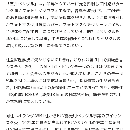
「三井ペリクル」は，半導体ウエハーに光を照射して回路パター
ンを描くフォトリソグラフィ工程で，各露光波長に対して耐光性
のある膜材料を選択し，高い透過率を得られるように膜厚設計し
たフォトマスク用防塵カバー。フォトマスクをクリーンに保ち，
半導体の生産性向上につなげるとしている。同社はペリクルを
1984年に発売して以来，半導体の微細化に合わせたペリクルの
改良と製品品質の向上に努めてきたという。
社会課題解決に欠かせないICT技術，とりわけ第５世代移動通信
システム（5G）上のAI・IoT・ビッグデータの活用は今後ますま
す加速し，社会全体のデジタル化が進んでいる。これらのデータ
処理を担う半導体には高速処理能力化，低消費電力化が求めら
れ，回路線幅7nm以下の超微細化ニーズが高まっており，微細化
回路形成用のEUV（波長13.5nmの極端紫外線）露光技術の採用
が本格的に拡大している。
同社はオランダASML社からEUV露光用ペリクル事業のライセン
スを受け2021年に世界に先駆けてEUVペリクルの商業生産を当
社岩国大竹工場で開始し，拡大する先端半導体需要に対応してい