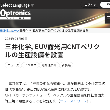
Select Language
▼
ログイン
登
HOME
ニュース
三井化学, EUV露光用CNTペリクルの生産設備を設置
2024年06月03日
三井化学, EUV露光用CNTペリク
ルの生産設備を設置
ニュース
ビジネス
光関連技術
新製品
三井化学は，半導体の更なる微細化，生産性向上に不可欠な次
世代の高NA，高出力EUV露光装置に対応したEUV露光用
CNT（カーボンナノチューブ）ペリクルの生産設備を同社岩国大
竹工場に設置することを決定した（
ニュースリリース
）。