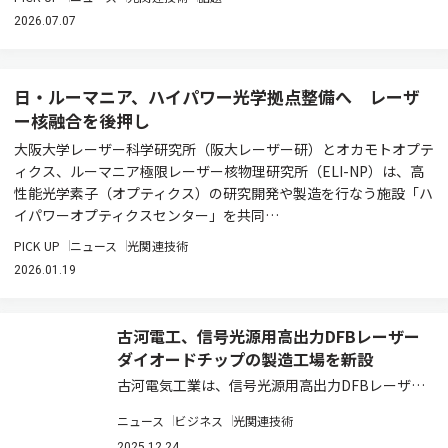
2026.07.07
日・ルーマニア、ハイパワー光学拠点整備へ レーザ
ー核融合を後押し
大阪大学レーザー科学研究所（阪大レーザー研）とオカモトオプテ
ィクス、ルーマニア極限レーザー核物理研究所（ELI-NP）は、高
性能光学素子（オプティクス）の研究開発や製造を行なう施設「ハ
イパワーオプティクスセンター」を共同…
PICK UP
ニュース
光関連技術
2026.01.19
古河電工、信号光源用高出力DFBレーザー
ダイオードチップの製造工場を新設
古河電気工業は、信号光源用高出力DFBレーザー
ダイオードチップの生産能力増強に向け、ジャパ
ニュース
ビジネス
光関連技術
ンセミコンダクター岩手事業所内に新工場を設立
2025.12.24