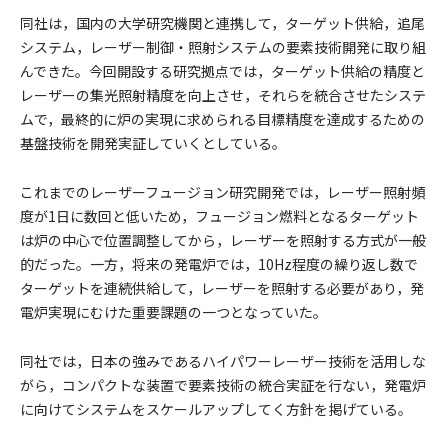
同社は，国内の大学研究機関と連携して，ターゲット供給，追尾
システム，レーザー制御・照射システムの要素技術開発に取り組
んできた。今回開設する研究拠点では，ターゲット供給の精度と
レーザーの集光照射精度を向上させ，それらを統合させたシステ
ムで，最終的に炉の実現に求められる目標精度を達成するための
基盤技術を開発実証していくとしている。
これまでのレーザーフュージョン研究開発では，レーザー照射頻
度が1日に数回と低いため，フュージョン燃料となるターゲット
は炉の中心で位置調整してから，レーザーを照射する方式が一般
的だった。一方，将来の発電炉では，10Hz程度の繰り返し数で
ターゲットを連続供給して，レーザーを照射する必要があり，発
電炉実現にむけた重要課題の一つとなっていた。
同社では，日本の強みであるハイパワーレーザー技術を活用しな
がら，コンパクトな装置で要素技術の統合実証を行ない，発電炉
に向けてシステムをスケールアップしてく方針を掲げている。