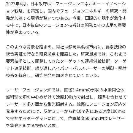
2023年4月，日本政府は「フュージョンエネルギー・イノベーシ
ョン戦略」を策定し，国内でフュージョンエネルギーの研究・開
発が加速する環境が整いつつある。今後，国際的な競争が激化す
る中で，日本独自のフュージョン技術群の開発とその応用の重要
性が高まっている。
このような背景を踏まえ，同社は静岡県浜松市内に，要素技術の
統合実証を行なう研究拠点を開設した。研究拠点では，これまで
要素技術として開発してきたターゲットの連続供給技術，ターゲ
ット追尾技術，繰り返しハイパワーパルスレーザーの制御・照射
技術を統合し，研究開発を加速させていくという。
レーザーフュージョン炉では，直径3-4mmの氷状の水素同位体
燃料球を炉の中心めがけて速度100s/sで射出し，照準を合わせて
レーザーを多方面から集光照射する。確実にフュージョン反応を
発生するためには，反射ミラーから約10m先にある速度100m/s
で飛翔するターゲットに対して，位置精度50μm以内でレーザー
を集光照射する技術が必要。