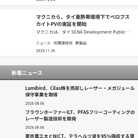
するとともに、タイ工場に一部生産ラインを導入
すると発表した（ニュースリリース）。投資総…
マクニカら、タイ亜熱帯環境下でペロブス
カイトPVの実証を開始
マクニカは、タイ SENA Development Public
Company Limitedの子会社であるSENA Green
ニュース
光関連技術
新製品
Energy Company Limitedと、ペロブスカイト太
陽電池（ペロブスカイトP…
2025.11.26
新着ニュース
Lumibird、Cilas株を売却しレーザー・メガジュール
保守事業を取得
2026.08.06
フラウンホーファーILT、PFASフリーコーティングの
レーザー製造技術を開発
2026.08.06
東京農工大とNICT、テラヘルツ波を95％吸収する薄