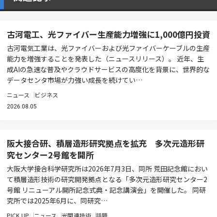
古河電工、光ファイバー生産能力増強に1,000億円投資
古河電気工業は、光ファイバーおよび光ファイバーケーブルの生産
能力を増強することを発表した（ニュースリリース）。 近年、生
成AIの急速な普及やクラウドサービスの高度化を背景に、世界的な
データセンタ市場が力強い成長を続けてい…
ニュース
ビジネス
2026.08.05
阪大接合研、積層造形研究拠点を拡充 多次元造形研
究センター2号館を開所
大阪大学接合科学研究所は2026年7月3日、同所 荒田記念館におい
て積層造形技術の研究開発拠点となる「多次元造形研究センター2
号館 リニューアル開所記念式典・記念講演会」を開催した。 同研
究所では2025年6月に、同研究…
PICK UP
ニュース
光関連技術
話題