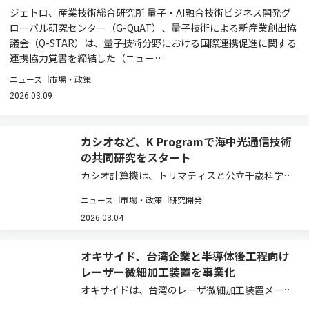
ジェトロ、産業技術総合研究所 量子・AI融合技術ビジネス開発グ
ローバル研究センター（G-QuAT）、量子技術による新産業創出協
議会（Q-STAR）は、量子技術分野における国際連携促進に関する
連携協力覚書を締結した（ニュー…
ニュース
市場・政策
2026.03.09
カシオなど、K Programで海中光通信技術
の共同研究をスタート
カシオ計算機は、トリマティスと公立千歳科学技
術大学とともに、内閣府が主導する「経済安全保
ニュース
市場・政策
研究開発
障重要技術育成プログラム（K Program）」の研
究開発構想に参画し、2025年12月より海中無線
2026.03.04
通信技術の共同開発をスタートした…
オキサイド、台湾企業と半導体後工程向け
レーザー微細加工装置を事業化
オキサイドは、台湾のレーザ微細加工装置メーカ
ーであるBolite 社とレーザー微細加工装置の事業