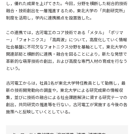
し，優れた成果を上げてきた。今回，分野を横断した総合的技術
融合・技術創出を一層推進するため，東北大学の「共創研究所」
制度を活用し，学内に連携拠点を設置致した。
この連携では，古河電工のコア技術である「メタル」「ポリマ
ー」「フォトニクス」「高周波」について，高度化していく情報
社会基盤に不可欠なフォトニクス分野を基軸として，東北大学の
関連部局と横断的に連携・融合を図ることにより，新たな発想で
革新的な萌芽技術の創出，および高度な専門人材の育成を行なう
という。
古河電工からは，社員1名が東北大学特任教員として勤務し，最
新の技術開発動向の調査や，東北大学による研究成果の情報収
集，並びに技術の融合による社会課題解決に資する研究テーマの
創出，共同研究の推進等を行ない，古河電工が実施する今後の各
施策へと反映していくとしている。