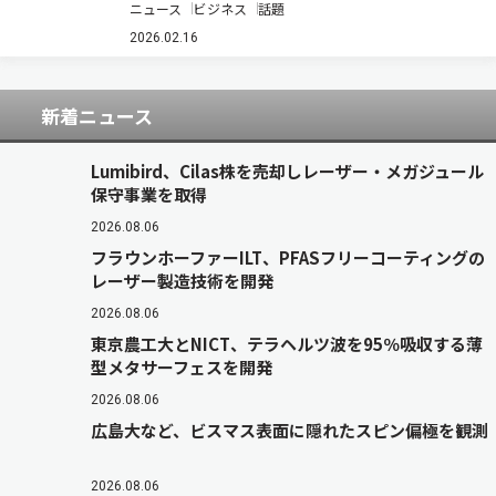
ニュース
ビジネス
話題
化に向けた業務提携の基本合意書を締結したと発
表した（ニュースリリース）。 生成AIに関連した
2026.02.16
高性能コンピューティング（HPC…
新着ニュース
Lumibird、Cilas株を売却しレーザー・メガジュール
保守事業を取得
2026.08.06
フラウンホーファーILT、PFASフリーコーティングの
レーザー製造技術を開発
2026.08.06
東京農工大とNICT、テラヘルツ波を95％吸収する薄
型メタサーフェスを開発
2026.08.06
広島大など、ビスマス表面に隠れたスピン偏極を観測
2026.08.06