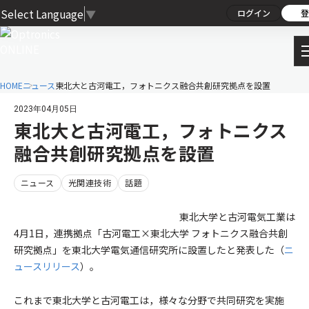
Select Language
▼
ログイン
登
HOME
ニュース
東北大と古河電工，フォトニクス融合共創研究拠点を設置
2023年04月05日
東北大と古河電工，フォトニクス
融合共創研究拠点を設置
ニュース
光関連技術
話題
東北大学と古河電気工業は
4月1日，連携拠点「古河電工×東北大学 フォトニクス融合共創
研究拠点」を東北大学電気通信研究所に設置したと発表した（
ニ
ュースリリース
）。
これまで東北大学と古河電工は，様々な分野で共同研究を実施