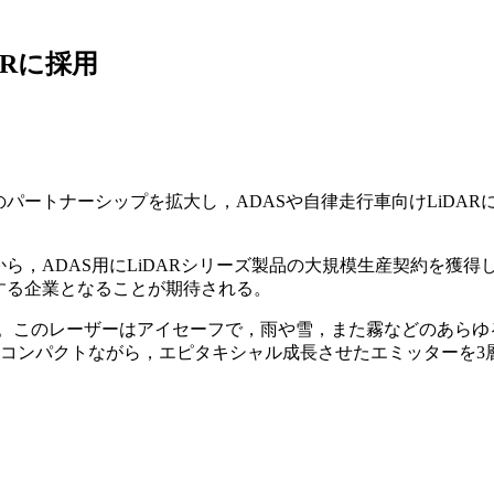
DARに採用
nologiesとのパートナーシップを拡大し，ADASや自律走行車向け
ら，ADAS用にLiDARシリーズ製品の大規模生産契約を獲得した
供する企業となることが期待される。
ザーを採用。このレーザーはアイセーフで，雨や雪，また霧などの
コンパクトながら，エピタキシャル成長させたエミッターを3層