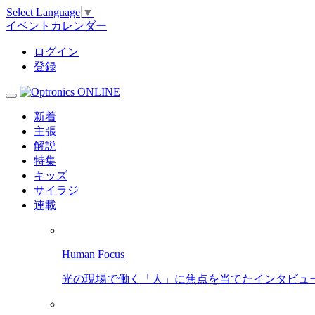
Select Language
▼
イベントカレンダー
ログイン
登録
新着
主張
解説
特集
キッズ
サイラジ
連載
Human Focus
光の現場で働く「人」に焦点を当てたインタビュ