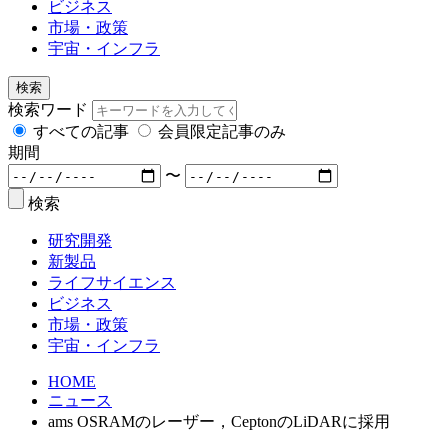
ビジネス
市場・政策
宇宙・インフラ
検索
検索ワード
すべての記事
会員限定記事のみ
期間
〜
検索
研究開発
新製品
ライフサイエンス
ビジネス
市場・政策
宇宙・インフラ
HOME
ニュース
ams OSRAMのレーザー，CeptonのLiDARに採用