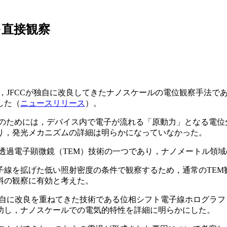
を直接観察
で，JFCCが独自に改良してきたナノスケールの電位観察手法で
した（
ニュースリリース
）。
のためには，デバイス内で電子が流れる「原動力」となる電位
り，発光メカニズムの詳細は明らかになっていなかった。
透過電子顕微鏡（TEM）技術の一つであり，ナノメートル領
子線を拡げた低い照射密度の条件で観察するため，通常のTEM
料の観察に有効と考えた。
自に改良を重ねてきた技術である位相シフト電子線ホログラフィーを
功し，ナノスケールでの電気的特性を詳細に明らかにした。