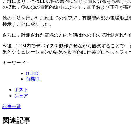
これにより，有機EL試料の層内に生じる電位分布を観察すること
の拡散，③Alq3の電気的偏りによって，電子および正孔が
他の手法を用いたこれまでの研究で，有機層内部の電場形成
接示すことに成功した。
さらに，計測された電場の方向と値は他の手法で計測された
今後，TEM内でデバイスを動作させながら観察することで
果とシミュレーションの結果を効率的に作製プロセスへフィ
キーワード：
OLED
有機EL
ポスト
シェア
記事一覧
関連記事