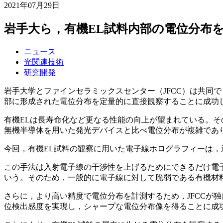
2021年07月29日
岩手大ら，有機EL試料内部の電位分布
ニュース
光関連技術
研究開発
岩手大学とファインセラミックスセンター（JFCC）は共同
部に形成された電位分布を定量的に直接観察することに成功
有機ELは長寿命化など更なる性能の向上が望まれている。そ
無機半導体を用いた発光デバイスと比べ電位分布が複雑であ
今回，有機EL試料の観察に用いた電子線ホログラフィーは，
この手法は入射電子線の干渉性を上げるためにできるだけ電
いう。そのため，一般的に電子線に対して脆弱である有機材
さらに，より高い精度で電位分布を計測するため，JFCCが独
位検出感度を実現し，シャープな電位分布像を得ることに成