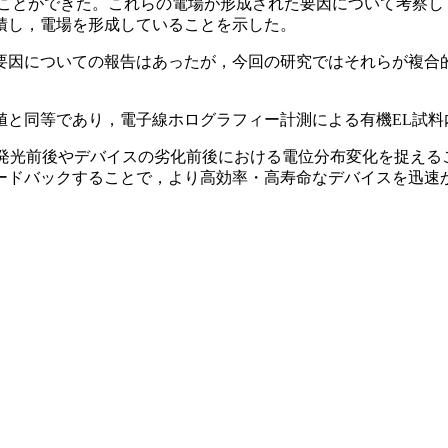
ができた。これらの電場が形成された要因について考察し，①α-
蓄積し，電場を形成していることを示した。
要因についての報告はあったが，今回の研究ではそれらが複合
値と同等であり，電子線ホログラフィー計測による有機EL試料
，発光前後やデバイスの劣化前後における電位分布変化を捉える
ードバックすることで，より高効率・高寿命なデバイスを迅速