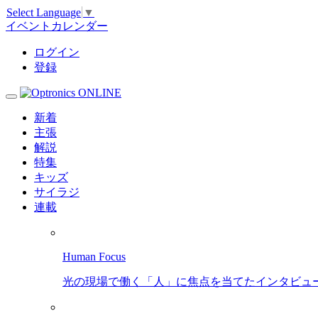
Select Language
▼
イベントカレンダー
ログイン
登録
新着
主張
解説
特集
キッズ
サイラジ
連載
Human Focus
光の現場で働く「人」に焦点を当てたインタビュ