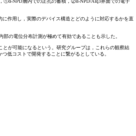
NPD層内での正孔の蓄積，②α-NPD/Alq3界面での電子
的に作用し，実際のデバイス構造とどのように対応するかを直
内部の電位分布計測が極めて有効であることも示した。
ことが可能になるという。研究グループは，これらの観察結
かつ低コストで開発することに繋がるとしている。