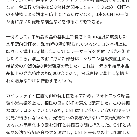
ない，全工程で溶媒などの液体が関与しない。そのため，CNTへ
の不純物による汚染を防止できるだけでなく，1本のCNTの一部
が宙に浮いた繊細な構造などを作ることもできる。
一例として，単結晶水晶の基板上で長さ100μm程度に成長した
水平配向CNTを，5μm幅の溝が彫られているシリコン基板上に
転写して溝上に架橋した。CNTにレーザー光を照射し蛍光を測定
したところ，溝上の宙に浮いた部分は，シリコン基板表面上の両
端部分の約250倍の発光強度を示した。これは，元の単結晶水晶
基板上の発光強度の約5,000倍であり，合成直後に溝上に架橋さ
れた清浄なCNTに匹敵するという。
カイラリティ・位置制御の有用性を示すため，フォトニック結晶
微小光共振器上に，相性の良いCNTを選んで配置した。この共振
器はシリコンでできているが，CNTは宙に浮いていないと明るい
発光が得られないため，光物性への影響が少ない二次元絶縁体で
ある六方晶窒化ホウ素をCNTと共振器の間に挿入した。CNTと共
振器の適切な組み合わせを選定し，CNTを共振器の上に配置した