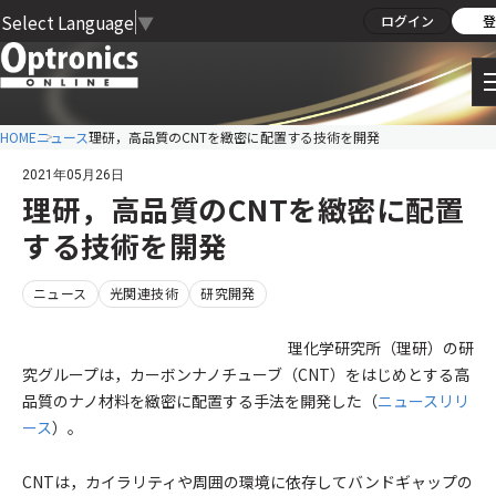
Select Language
▼
ログイン
登
HOME
ニュース
理研，高品質のCNTを緻密に配置する技術を開発
2021年05月26日
理研，高品質のCNTを緻密に配置
する技術を開発
ニュース
光関連技術
研究開発
理化学研究所（理研）の研
究グループは，カーボンナノチューブ（CNT）をはじめとする高
品質のナノ材料を緻密に配置する手法を開発した（
ニュースリリ
ース
）。
CNTは，カイラリティや周囲の環境に依存してバンドギャップの