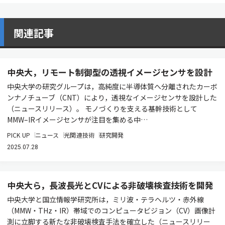
関連記事
中央大，リモート制御型の透視イメージセンサを設計
中央大学の研究グループは，高純度に半導体質へ分離されたカーボ
ンナノチューブ（CNT）により，透視なイメージセンサを設計した
（ニュースリリース）。 モノづくりを支える基幹技術として
MMW–IRイメージセンサが注目を集める中…
PICK UP
ニュース
光関連技術
研究開発
2025.07.28
中央大ら，長波長光とCVによる非破壊検査技術を開発
中央大学と国立情報学研究所は，ミリ波・テラヘルツ・赤外線
（MMW・THz・IR）帯域でのコンピュータビジョン（CV）画像計
測に立脚する新たな非破壊検査手法を確立した（ニュースリリー