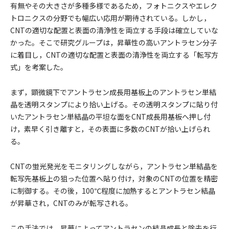
有無やその大きさが多種多様であるため，フォトニクスやエレク
トロニクスの分野でも幅広い応用が期待されている。しかし，
CNTの適切な配置と表面の清浄性を両立する手段は確立していな
かった。そこで研究グループは，昇華性の高いアントラセン分子
に着目し，CNTの適切な配置と表面の清浄性を両立する「転写方
式」を考案した。
まず，顕微鏡下でアントラセン成長用基板上のアントラセン単結
晶を透明スタンプにより拾い上げる。その透明スタンプに貼り付
いたアントラセン単結晶の平坦な面をCNT成長用基板へ押し付
け，素早く引き離すと，その表面に多数のCNTが拾い上げられ
る。
CNTの蛍光発光をモニタリングしながら，アントラセン単結晶を
転写先基板上の狙った位置へ貼り付け，対象のCNTの位置を精密
に制御する。その後，100℃程度に加熱するとアントラセン結晶
が昇華され，CNTのみが転写される。
この手法では，昇華によってアントラセンの結晶成長と除去を行