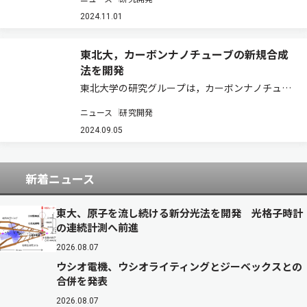
強度陽子加速器施設）では，容器自体が真空を保
つ性能を持つ「超高真空ゲッターポンプ」の技術
2024.11.01
を発明し，軽量かつコンパクトで電源…
東北大，カーボンナノチューブの新規合成
法を開発
東北大学の研究グループは，カーボンナノチュー
ブ（CNTs）の新たな構造制御合成法を開発した
ニュース
研究開発
（ニュースリリース）。 CNTsはグラフェンシー
トが円筒状に丸まった構造を持ち，次世代半導体
2024.09.05
デバイスの新素材として期待されている。…
新着ニュース
東大、原子を流し続ける新分光法を開発 光格子時計
の連続計測へ前進
2026.08.07
ウシオ電機、ウシオライティングとジーベックスとの
合併を発表
2026.08.07