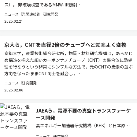
ス）。 非破壊検査であるMMW-IR照射…
ニュース
光関連技術
研究開発
2025.02.21
京大ら，CNTを直径2倍のチューブへと効率よく変換
京都大学，産業技術総合研究所，物質・材料研究機構は，あらかじ
め構造を揃えた細いカーボンナノチューブ（CNT）の集合体に熱処
理を行なうという非常にシンプルな方法で，元のCNTの炭素の並ぶ
方向を保ったままCNT同士を融合し，…
ニュース
研究開発
2025.02.06
JAEAら，電源不要の真空トランスファーケ
ース開発
高エネルギー加速器研究機構（KEK）と日本原子
力研究開発機構（JAEA）が運営するJ-PARC（大
ニュース
研究開発