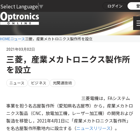
Select Language
▼
ログイン
登
HOME
ニュース
三菱，産業メカトロニクス製作所を設立
2021年03月02日
三菱，産業メカトロニクス製作所
を設立
ニュース
ビジネス
光関連技術
三菱電機は，FAシステム
事業を担う名古屋製作所（愛知県名古屋市）から，産業メカトロ
ニクス製品（CNC，放電加工機，レーザー加工機）の開発および
製造を移管し，2021年4月1日に「産業メカトロニクス製作所」
を名古屋製作所敷地内に設立する（
ニュースリリース
）。