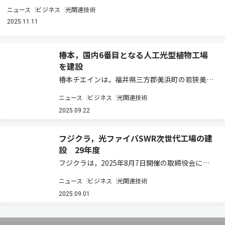
ニュース
ビジネス
光関連技術
2025.11.11
椿本，国内6番目となる人工光型植物工場
を建設
椿本チエインは，福井県三方郡美浜町の若狭美浜
インター産業団地に次世代モデルの人工光型植物
ニュース
ビジネス
光関連技術
工場「福井美浜工場」を建設し，9月10日に竣工
式を執り行なった（ニュースリリース）。 この工
2025.09.22
場は，同社の国内6番目の工場であり，植物…
フジクラ，光ファイバSWR次世代工場の建
設 29年度
フジクラは，2025年8月7日開催の取締役会にお
いて，光ファイバ・SWR次世代工場の建設を決議
ニュース
ビジネス
光関連技術
したと発表した（ニュースリリース）。 同社は，
生成AIの普及・拡大に伴うデータセンタ市場を中
2025.09.01
心とする需要増加に対し，細径高密度…