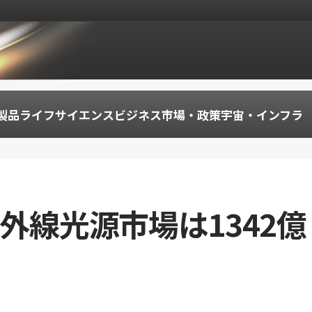
製品
ライフサイエンス
ビジネス
市場・政策
宇宙・インフラ
紫外線光源市場は1342億