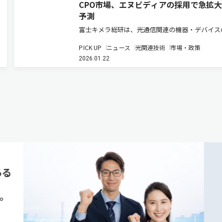
CPO市場、エヌビディアの採用で急拡
予測
富士キメラ総研は、光通信関連の機器・デバイス
界市場を調査し、その結果を「2026 光通信関連
PICK UP
ニュース
光関連技術
市場・政策
調査」にまとめた（ニュースリリース）。近年、
2026.01.22
信市場を取り巻く環境はデータセンターやAI向け
備投資に伴い需要が増…