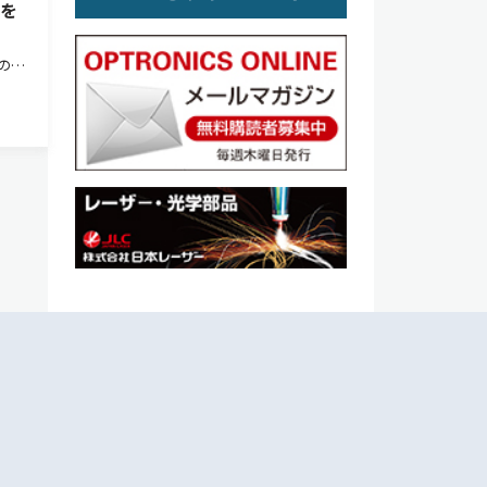
大を
の世
市場総
光通
の設