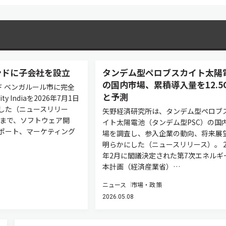
インドに子会社を設立
タンデム型ペロブスカイト太陽
の国内市場、累積導入量を12.5
ンド ベンガルール市に完全
と予測
ty Indiaを2026年7月1日
した（ニュースリリー
矢野経済研究所は、タンデム型ペロブ
れまで、ソフトウェア開
イト太陽電池（タンデム型PSC）の国
ポート、マーケティング
場を調査し、参入企業の動向、将来展
明らかにした（ニュースリリース）。 2
年2月に閣議決定された第7次エネルギ
本計画（経済産業省）…
ニュース
市場・政策
2026.05.08