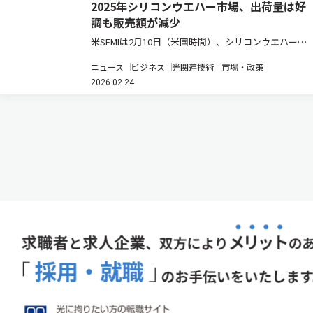
2025年シリコンウエハー市場、出荷量は好
調も販売額が減少
米SEMIは2月10日（米国時間）、シリコンウエハー業
界の分析結果をもとに、2025年のシリコンウエハー出
ニュース
ビジネス
光関連技術
市場・政策
荷量が前年比5.8%増の129億7,300万平方インチとなっ
2026.02.24
た一方で、販売額は前年比1.2%減の114億ドルとな
っ…