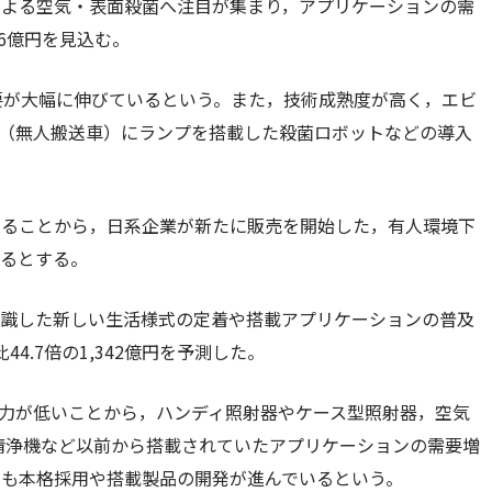
による空気・表面殺菌へ注目が集まり，アプリケーションの需
26億円を見込む。
需要が大幅に伸びているという。また，技術成熟度が高く，エビ
V（無人搬送車）にランプを搭載した殺菌ロボットなどの導入
あることから，日系企業が新たに販売を開始した，有人環境下
いるとする。
意識した新しい生活様式の定着や搭載アプリケーションの普及
44.7倍の1,342億円を予測した。
出力が低いことから，ハンディ照射器やケース型照射器，空気
気清浄機など以前から搭載されていたアプリケーションの需要増
でも本格採用や搭載製品の開発が進んでいるという。