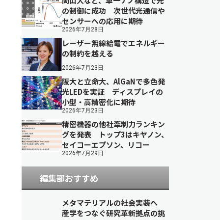
岡山大など、単一ナノ構造で光
の制御に成功 次世代光通信や
センサーへの応用に期待
2026年7月28日
レーザー無線給電でエネルギー
の制約を越える
2026年7月23日
阪大と立命大、AlGaNで多色発
光LEDを実証 ディスプレイの
小型・高精密化に期待
2026年7月23日
精密機器の他社牽制力ランキン
グを発表 トップ3はキヤノン、
セイコーエプソン、リコー
2026年7月29日
編集部おすすめ
メタマテリアルの社会実装へ
産学をつなぐ研究革新拠点の挑