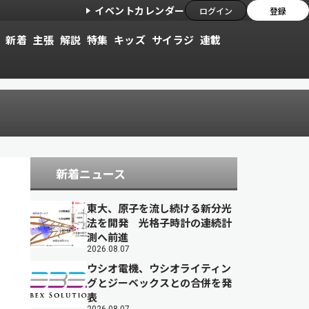
イベントカレンダー
ログイン
登録
新着
主張
解説
特集
キッズ
サイラジ
連載
新着ニュース
東大、原子を流し続ける新分光
法を開発 光格子時計の連続計
測へ前進
2026.08.07
ウシオ電機、ウシオライティン
グとジーベックスとの合併を発
表