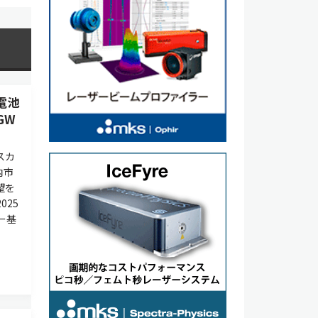
電池
GW
スカ
内市
望を
025
ー基