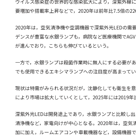
ウイルス感染症の世界的な感染拡大により，深紫外線
要増加や搭載率上昇などで，2020年は前年比7.5倍の2
2020年は，空気清浄機や空調機器で深紫外光LEDの
デンスが豊富な水銀ランプも，病院など医療機関でAG
が進んでおり，こちらも伸びているという。
一方で，水銀ランプは殺菌作業時に無人にする必要が
でも使用できるエキシマランプへの注目度が高まって
現状は特需がみられる状況だが，沈静化しても衛生を
により市場は拡大していくとして，2025年には2019年比
深紫外光LEDは開発途上であり，水銀ランプと比較し
清浄機など，家電向けが中心となる。2020年は，空
加に加え，ルームエアコンや車載機器など，設備機器