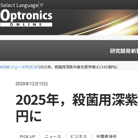
Select Language
▼
研究開発
新
HOME
ニュース
PICK UP
2025年，殺菌用深紫外線光源市場は1342億円に
2020年12月15日
2025年，殺菌用深
円に
PICK UP
ニュース
ビジネス
光関連技術