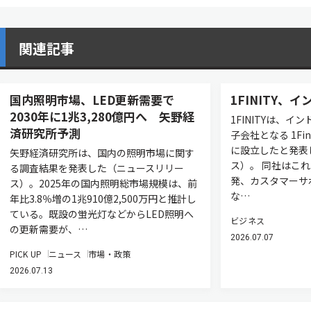
関連記事
国内照明市場、LED更新需要で
1FINITY、
2030年に1兆3,280億円へ 矢野経
1FINITYは、イ
済研究所予測
子会社となる 1Fini
に設立したと発表
矢野経済研究所は、国内の照明市場に関す
ス）。 同社はこ
る調査結果を発表した（ニュースリリー
発、カスタマーサ
ス）。2025年の国内照明総市場規模は、前
な…
年比3.8％増の1兆910億2,500万円と推計し
ている。既設の蛍光灯などからLED照明へ
ビジネス
の更新需要が、…
2026.07.07
PICK UP
ニュース
市場・政策
2026.07.13