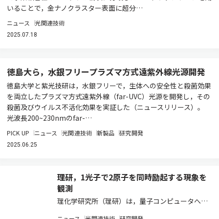
いることで，金ナノクラスター表面に超分…
ニュース
光関連技術
2025.07.18
徳島大ら，水銀フリープラズマ方式遠紫外線光源開発
徳島大学と紫光技研は，水銀フリーで，生体への安全性と殺菌効果
を両立したプラズマ方式遠紫外線（far-UVC）光源を開発し，その
殺菌及びウイルス不活化効果を実証した（ニュースリリース）。
光波長200~230nmのfar-…
PICK UP
ニュース
光関連技術
新製品
研究開発
2025.06.25
理研，1光子で2原子を同時励起する現象を
観測
理化学研究所（理研）は，量子コンピュータへの
応用が期待される基本素子である超伝導量子回路
ニュース
光関連技術
研究開発