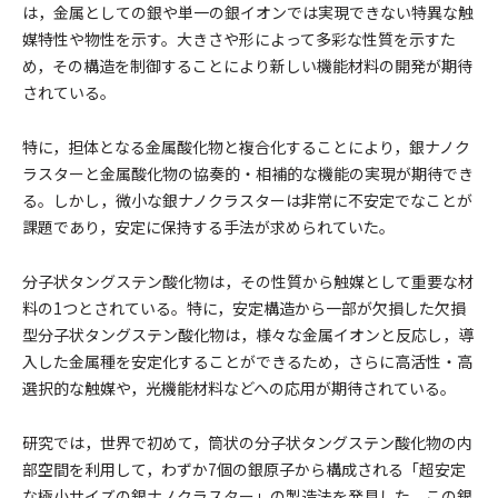
は，金属としての銀や単一の銀イオンでは実現できない特異な触
媒特性や物性を示す。大きさや形によって多彩な性質を示すた
め，その構造を制御することにより新しい機能材料の開発が期待
されている。
特に，担体となる金属酸化物と複合化することにより，銀ナノク
ラスターと金属酸化物の協奏的・相補的な機能の実現が期待でき
る。しかし，微小な銀ナノクラスターは非常に不安定でなことが
課題であり，安定に保持する手法が求められていた。
分子状タングステン酸化物は，その性質から触媒として重要な材
料の1つとされている。特に，安定構造から一部が欠損した欠損
型分子状タングステン酸化物は，様々な金属イオンと反応し，導
入した金属種を安定化することができるため，さらに高活性・高
選択的な触媒や，光機能材料などへの応用が期待されている。
研究では，世界で初めて，筒状の分子状タングステン酸化物の内
部空間を利用して，わずか7個の銀原子から構成される「超安定
な極小サイズの銀ナノクラスター」の製造法を発見した。この銀