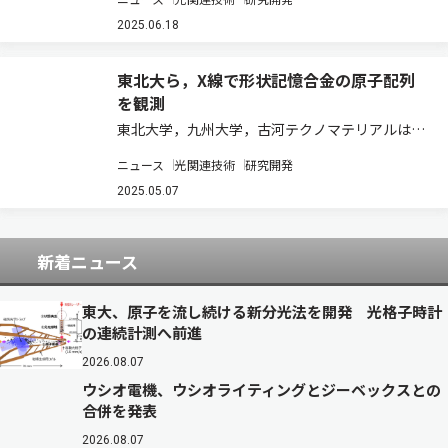
を用いて，1光子が2原子を同時励起する現象を観
測した（ニュースリリース）。 通常1光子は原子
2025.06.18
のエネルギー準位にエネルギーが一致した場…
東北大ら，X線で形状記憶合金の原子配列
を観測
東北大学，九州大学，古河テクノマテリアルは，
X線吸収分光法を用いて、これまで困難だった銅
ニュース
光関連技術
研究開発
（Cu），アルミニウム（Al），マンガン（Mn）
系形状記憶合金の原子の並びを観測した。また，
2025.05.07
磁気配列構造がCu-Al-Mn合金の原子…
新着ニュース
東大、原子を流し続ける新分光法を開発 光格子時計
の連続計測へ前進
2026.08.07
ウシオ電機、ウシオライティングとジーベックスとの
合併を発表
2026.08.07