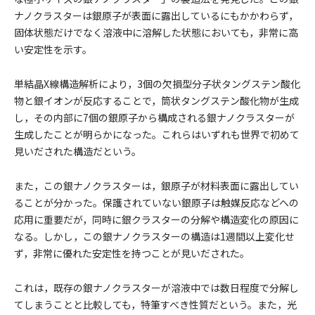
ナノクラスターは銀原子が表面に露出しているにもかかわらず，
固体状態だけでなく溶液中に溶解した状態においても，非常に高
い安定性を示す。
単結晶X線構造解析により，3個の欠損型分子状タングステン酸化
物と銀イオンが反応することで，筒状タングステン酸化物が生成
し，その内部に7個の銀原子から構成される銀ナノクラスターが
生成したことが明らかになった。これらはいずれも世界で初めて
見いだされた構造だという。
また，この銀ナノクラスターは，銀原子が材料表面に露出してい
ることが分かった。保護されていない銀原子は触媒反応などへの
応用に重要だが，同時に銀クラスターの分解や構造変化の原因に
なる。しかし，この銀ナノクラスターの構造は1週間以上変化せ
ず，非常に優れた安定性を持つことが見いだされた。
これは，既存の銀ナノクラスターが溶液中では数日程度で分解し
てしまうことと比較しても，特筆すべき性質だという。また，光