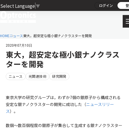
Select Language
▼
ログイン
登
HOME
ニュース
東大，超安定な極小銀ナノクラスターを開発
2020年07月10日
東大，超安定な極小銀ナノクラス
ターを開発
ニュース
光関連技術
研究開発
東京大学の研究グループは，わずか7個の銀原子から構成される
安定な銀ナノクラスターの開発に成功した（
ニュースリリー
ス
）。
数個～数百個程度の銀原子が集合して生成する銀ナノクラスター