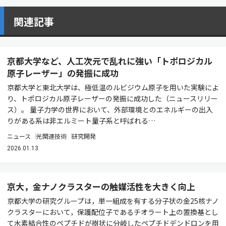
関連記事
京都大学など、人工次元で乱れに強い「トポロジカル
原⼦レーザー」の発振に成功
京都⼤学と東北⼤学は、極低温のルビジウム原⼦を⽤いた実験によ
り、トポロジカル原⼦レーザーの発振に成功した（ニュースリリー
ス）。 量⼦⼒学の世界において、外部環境とのエネルギーの出⼊
りがある系は⾮エルミート量⼦系と呼ばれる…
ニュース
光関連技術
研究開発
2026.01.13
京大，金ナノクラスターの触媒活性を大きく向上
京都大学の研究グループは，単一組成を有する分子状の金25核ナノ
クラスターにおいて，保護配位子であるチオラート上の置換基とし
て水素結合性のペプチドが樹状に分岐したペプチドデンドロンを用