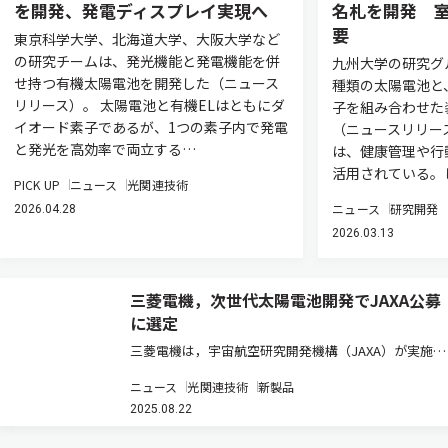
を開発、発電ディスプレイ実現へ
名札を開発 
要
東京科学大学、北海道大学、大阪大学など
の研究チームは、発光機能と発電機能を併
九州大学の研究グ
せ持つ有機太陽電池を開発した（ニュース
種類の太陽電池と
リリース）。 太陽電池と有機ELはともにダ
子を組み合わせた
イオード素子であるが、1つの素子内で発電
（ニュースリリー
と発光を高効率で両立する…
は、健康管理や行
活用されている。
PICK UP
ニュース
光関連技術
ニュース
研究開発
2026.04.28
2026.03.13
三菱電機，次世代太陽電池開発でJAXA公募
に選定
三菱電機は，宇宙航空研究開発機構（JAXA）が実施す
る宇宙戦略基金第一期の公募テーマの一つである「衛
ニュース
光関連技術
新製品
星サプライチェーン構築のための衛星部品・コンポー
2025.08.22
ネントの開発・実証」（分野：衛星等）において，技
術開発課題「国産太陽電池…