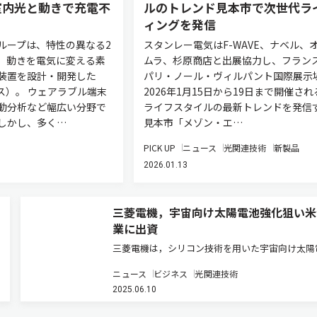
室内光と動きで充電不
ルのトレンド見本市で次世代ラ
ィングを発信
ループは、特性の異なる2
スタンレー電気はF-WAVE、ナベル、
、動きを電気に変える素
ムラ、杉原商店と出展協力し、フラン
装置を設計・開発した
パリ・ノール・ヴィルパント国際展示
ス）。 ウェアラブル端末
2026年1月15日から19日まで開催され
動分析など幅広い分野で
ライフスタイルの最新トレンドを発信
しかし、多く…
見本市「メゾン・エ…
PICK UP
ニュース
光関連技術
新製品
2026.01.13
三菱電機，宇宙向け太陽電池強化狙い米
業に出資
三菱電機は，シリコン技術を用いた宇宙向け太陽
セルを開発・製造する米国発のスタートアップ企
ニュース
ビジネス
光関連技術
Solestial（ソレスティアル）へ出資した（ニュ
2025.06.10
リース）。 近年，人工衛星の小型化，低価格化
み，低軌道でのコン…