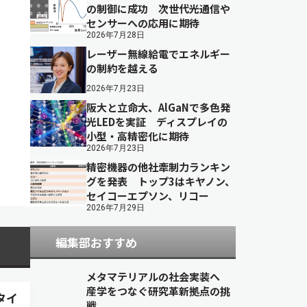
の制御に成功 次世代光通信や
センサーへの応用に期待
2026年7月28日
レーザー無線給電でエネルギー
の制約を越える
2026年7月23日
阪大と立命大、AlGaNで多色発
光LEDを実証 ディスプレイの
小型・高精密化に期待
2026年7月23日
精密機器の他社牽制力ランキン
グを発表 トップ3はキヤノン、
セイコーエプソン、リコー
2026年7月29日
編集部おすすめ
メタマテリアルの社会実装へ
産学をつなぐ研究革新拠点の挑
タイ
戦