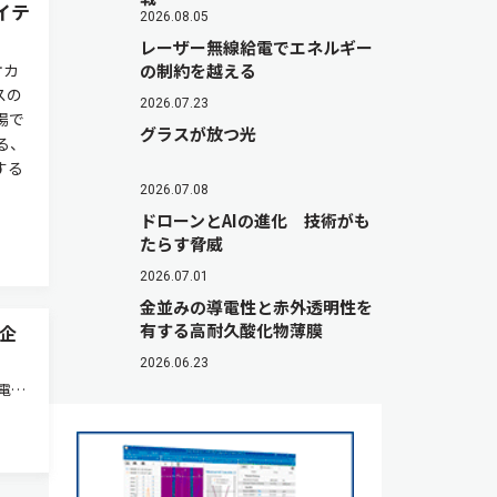
イテ
2026.08.05
レーザー無線給電でエネルギー
オカ
の制約を越える
スの
2026.07.23
場で
グラスが放つ光
る、
する
2026.07.08
ドローンとAIの進化 技術がも
たらす脅威
2026.07.01
金並みの導電性と赤外透明性を
有する高耐久酸化物薄膜
企
2026.06.23
電池
業，
ースリ
が進