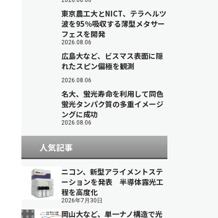
2026.08.06
東京農工大とNICT、テラヘルツ
波を95％吸収する薄型メタサー
フェスを開発
2026.08.06
広島大など、ビスマス表面に隠
れたスピン偏極を観測
2026.08.06
名大、蛍光寿命を利用して同色
蛍光タンパク質の多重イメージ
ングに成功
2026.08.06
人気記事
ニコン、新型アライメントステ
ーションを発表 半導体露光工
程を高度化
2026年7月30日
岡山大など、単一ナノ構造で光