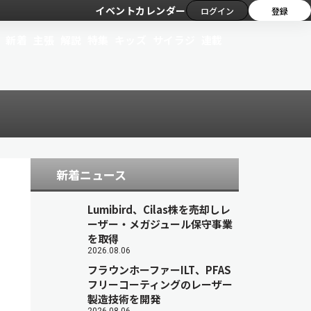
イベントカレンダー
ログイン
登録
新着
主張
解説
特集
キッズ
サイラジ
連載
新着ニュース
Lumibird、Cilas株を売却しレ
ーザー・メガジュール保守事業
を取得
2026.08.06
フラウンホーファーILT、PFAS
フリーコーティングのレーザー
製造技術を開発