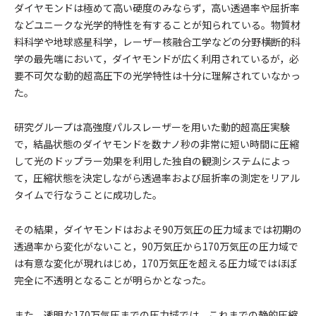
ダイヤモンドは極めて高い硬度のみならず，高い透過率や屈折率
などユニークな光学的特性を有することが知られている。物質材
料科学や地球惑星科学，レーザー核融合工学などの分野横断的科
学の最先端において，ダイヤモンドが広く利用されているが，必
要不可欠な動的超高圧下の光学特性は十分に理解されていなかっ
た。
研究グループは高強度パルスレーザーを用いた動的超高圧実験
で，結晶状態のダイヤモンドを数ナノ秒の非常に短い時間に圧縮
して光のドップラー効果を利用した独自の観測システムによっ
て，圧縮状態を決定しながら透過率および屈折率の測定をリアル
タイムで行なうことに成功した。
その結果，ダイヤモンドはおよそ90万気圧の圧力域までは初期の
透過率から変化がないこと，90万気圧から170万気圧の圧力域で
は有意な変化が現れはじめ，170万気圧を超える圧力域ではほぼ
完全に不透明となることが明らかとなった。
また，透明な170万気圧までの圧力域では，これまでの静的圧縮