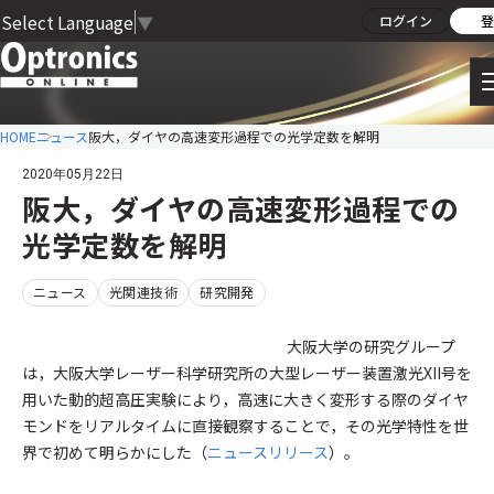
Select Language
▼
ログイン
登
HOME
ニュース
阪大，ダイヤの高速変形過程での光学定数を解明
2020年05月22日
阪大，ダイヤの高速変形過程での
光学定数を解明
ニュース
光関連技術
研究開発
大阪大学の研究グループ
は，大阪大学レーザー科学研究所の大型レーザー装置激光XII号を
用いた動的超高圧実験により，高速に大きく変形する際のダイヤ
モンドをリアルタイムに直接観察することで，その光学特性を世
界で初めて明らかにした（
ニュースリリース
）。