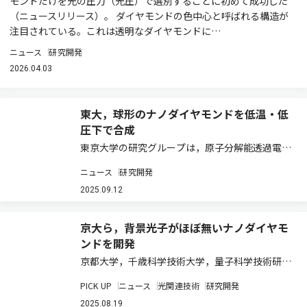
モンドだけを光の圧力（光圧）で選別することに初めて成功した
（ニュースリリース）。 ダイヤモンドの色中心と呼ばれる構造が
注目されている。これは透明なダイヤモンドに…
ニュース
研究開発
2026.04.03
東大，球形のナノダイヤモンドを低温・低
圧下で合成
東京大学の研究グループは，原子分解能透過電子
顕微鏡を用いて，ダイヤモンド骨格であるアダマ
ニュース
研究開発
ンタン（Ad）の結晶に電子線照射することで，ナ
ノサイズの球形のダイヤモンドを合成することに
2025.09.12
成功した（ニュースリリース）。 ダイヤモン…
京大ら，背景光子がほぼ無いナノダイヤモ
ンドを開発
京都大学，千歳科学技術大学，量子科学技術研究
開発機構は，Snイオンをナノダイヤモンドに注入
PICK UP
ニュース
光関連技術
研究開発
し熱処理を施すことで，ノイズとなる背景光子の
発生がほとんど無い，単一 SnV中心を内包するナ
2025.08.19