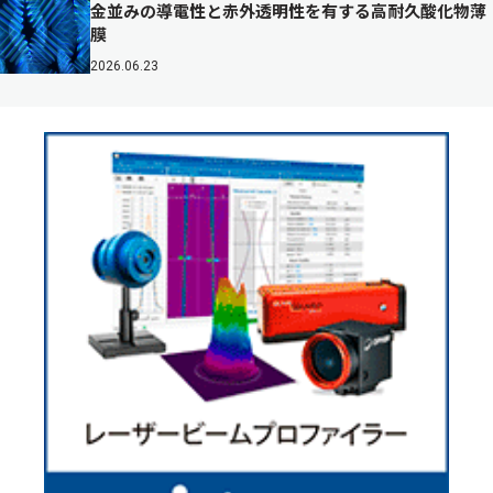
金並みの導電性と赤外透明性を有する高耐久酸化物薄
膜
2026.06.23