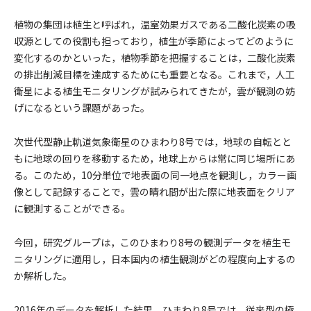
植物の集団は植生と呼ばれ，温室効果ガスである二酸化炭素の吸
収源としての役割も担っており，植生が季節によってどのように
変化するのかといった，植物季節を把握することは，二酸化炭素
の排出削減目標を達成するためにも重要となる。これまで，人工
衛星による植生モニタリングが試みられてきたが，雲が観測の妨
げになるという課題があった。
次世代型静止軌道気象衛星のひまわり8号では，地球の自転とと
もに地球の回りを移動するため，地球上からは常に同じ場所にあ
る。このため，10分単位で地表面の同一地点を観測し，カラー画
像として記録することで，雲の晴れ間が出た際に地表面をクリア
に観測することができる。
今回，研究グループは，このひまわり8号の観測データを植生モ
ニタリングに適用し，日本国内の植生観測がどの程度向上するの
か解析した。
2016年のデータを解析した結果，ひまわり8号では，従来型の極