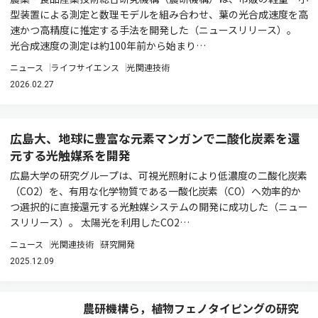
型装置による測定と数理モデルを組み合わせ、葉の光合成速度を高
速かつ高精度に推定する手法を開発した（ニュースリリース）。
光合成速度の測定は約100年前から始まり…
ニュース
ライフサイエンス
光関連技術
2026.02.27
広島大、地球に豊富な元素マンガンで二酸化炭素を還
元する光触媒系を開発
広島大学の研究グループは、可視光照射により低濃度の二酸化炭素
（CO2）を、有用な化学物質である一酸化炭素（CO）へ効率的か
つ選択的に直接還元する光触媒システムの開発に成功した（ニュー
スリリース）。 太陽光を利用したCO2…
ニュース
光関連技術
研究開発
2025.12.09
農研機構ら，植物フェノタイピングの研究