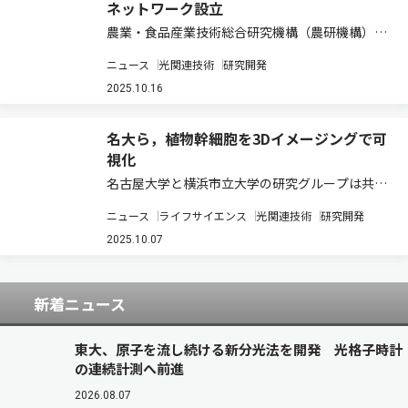
ネットワーク設立
農業・食品産業技術総合研究機構（農研機構）と
仏National Research Institute for Agriculture,
ニュース
光関連技術
研究開発
Food and the Environment （INRAE）は，
Joint Li…
2025.10.16
名大ら，植物幹細胞を3Dイメージングで可
視化
名古屋大学と横浜市立大学の研究グループは共同
で，植物の葉と花を分化させる幹細胞組織「茎頂
ニュース
ライフサイエンス
光関連技術
研究開発
メリステム」を対象に，組織構造を維持したま
ま，1細胞解像度で3Dイメージングする免疫染色
2025.10.07
法を新たに開発した（ニュースリリース）。 茎…
新着ニュース
東大、原子を流し続ける新分光法を開発 光格子時計
の連続計測へ前進
2026.08.07