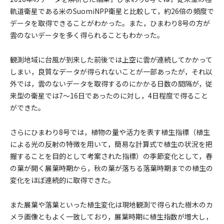
軌道衛星である米のSuomiNPP衛星と比較して，約26倍の頻度で
データを取得できることがわかった。また，ひまわり8号の方が
雲のないデータを多く得られることもわかった。
観測地域に台風が到来した前後では上空に雲が連続してかかって
しまい，良質なデータが得られないことが一部あったが，それ以
外では，雲のないデータを取得するのにかかる日数の間隔が，従
来型の衛星では7〜16日であったのに対し，4日程度で得ること
ができた。
さらにひまわり8号では，植物の量や活力を表す植生指標（植生
による光の反射の特徴を用いて，簡易な計算式で植生の状況を把
握することを目的として考案された指標）の季節変化として，春
の葉が開く展葉時期から，秋の葉が落ちる落葉時期までの植生の
変化をほぼ連続的に取得できた。
また展葉や落葉といった植生変化は現地観測で得られた樹木のカ
メラ画像ともよく一致しており，展葉時期に植生指数が増大し，