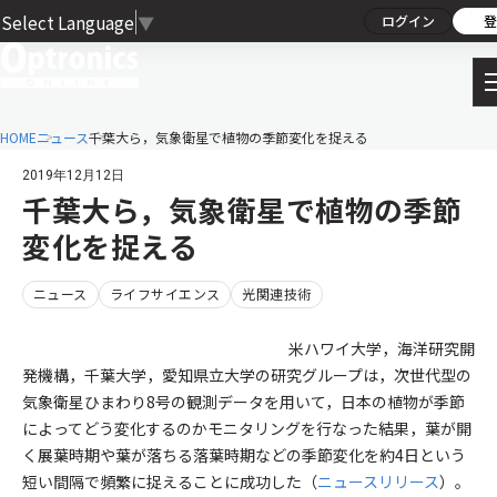
Select Language
▼
ログイン
登
HOME
ニュース
千葉大ら，気象衛星で植物の季節変化を捉える
2019年12月12日
千葉大ら，気象衛星で植物の季節
変化を捉える
ニュース
ライフサイエンス
光関連技術
米ハワイ大学，海洋研究開
発機構，千葉大学，愛知県立大学の研究グループは，次世代型の
気象衛星ひまわり8号の観測データを用いて，日本の植物が季節
によってどう変化するのかモニタリングを行なった結果，葉が開
く展葉時期や葉が落ちる落葉時期などの季節変化を約4日という
短い間隔で頻繁に捉えることに成功した（
ニュースリリース
）。