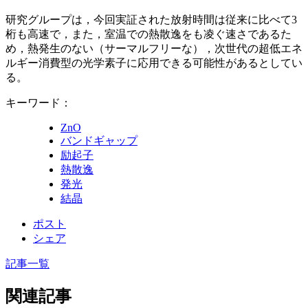
研究グループは，今回実証された放射時間は従来に比べて3
桁も高速で，また，室温での熱散逸をも凌ぐ速さであるた
め，熱発生のない（サーマルフリーな），次世代の超低エネ
ルギー消費型の光学素子に応用できる可能性があるとしてい
る。
キーワード：
ZnO
バンドギャップ
励起子
熱散逸
発光
結晶
ポスト
シェア
記事一覧
関連記事