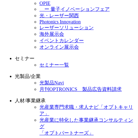
OPIE
ー 量子イノベーションフェア
光・レーザー関西
Photonics Innovation
レーザーソリューション
海外展示会
イベントカレンダー
オンライン展示会
セミナー
セミナー一覧
光製品/企業
光製品Navi
月刊OPTRONICS 製品広告資料請求
人材/事業継承
光産業専門求職・求人ナビ「オプトキャリ
ア」
光産業に特化した事業継承コンサルティン
グ
「オプトパートナーズ」