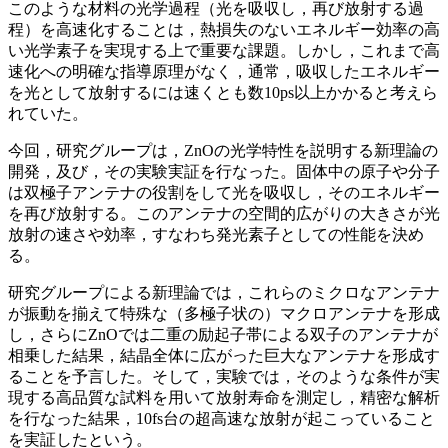
このような材料の光学過程（光を吸収し，再び放射する過
程）を高速化することは，熱損失のないエネルギー効率の高
い光学素子を実現する上で重要な課題。しかし，これまで高
速化への明確な指導原理がなく，通常，吸収したエネルギー
を光として放射するには速くとも数10ps以上かかると考えら
れていた。
今回，研究グループは，ZnOの光学特性を説明する新理論の
開発，及び，その実験実証を行なった。固体中の原子や分子
は双極子アンテナの役割をして光を吸収し，そのエネルギー
を再び放射する。このアンテナの空間的広がりの大きさが光
放射の速さや効率，すなわち発光素子としての性能を決め
る。
研究グループによる新理論では，これらのミクロなアンテナ
が振動を揃えて特殊な（多極子状の）マクロアンテナを形成
し，さらにZnOでは二重の励起子帯による双子のアンテナが
相乗した結果，結晶全体に広がった巨大なアンテナを形成す
ることを予言した。そして，実験では，そのような条件が実
現する高品質な試料を用いて放射寿命を測定し，精密な解析
を行なった結果，10fs台の超高速な放射が起こっていること
を実証したという。