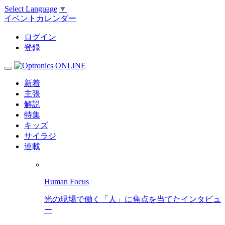
Select Language
▼
イベントカレンダー
ログイン
登録
新着
主張
解説
特集
キッズ
サイラジ
連載
Human Focus
光の現場で働く「人」に焦点を当てたインタビュ
ー