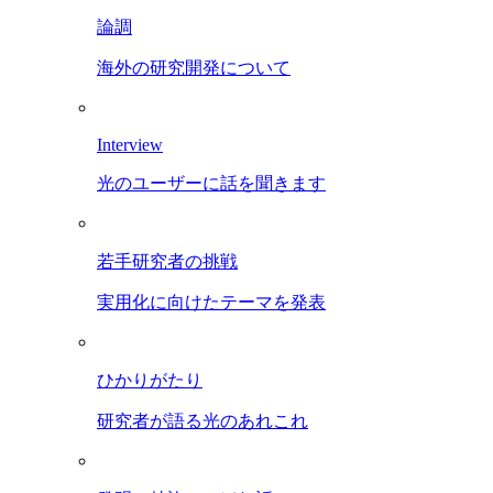
論調
海外の研究開発について
Interview
光のユーザーに話を聞きます
若手研究者の挑戦
実用化に向けたテーマを発表
ひかりがたり
研究者が語る光のあれこれ