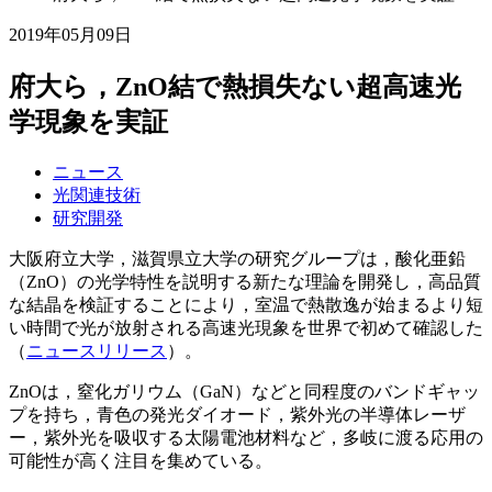
2019年05月09日
府大ら，ZnO結で熱損失ない超高速光
学現象を実証
ニュース
光関連技術
研究開発
大阪府立大学，滋賀県立大学の研究グループは，酸化亜鉛
（ZnO）の光学特性を説明する新たな理論を開発し，高品質
な結晶を検証することにより，室温で熱散逸が始まるより短
い時間で光が放射される高速光現象を世界で初めて確認した
（
ニュースリリース
）。
ZnOは，窒化ガリウム（GaN）などと同程度のバンドギャッ
プを持ち，青色の発光ダイオード，紫外光の半導体レーザ
ー，紫外光を吸収する太陽電池材料など，多岐に渡る応用の
可能性が高く注目を集めている。