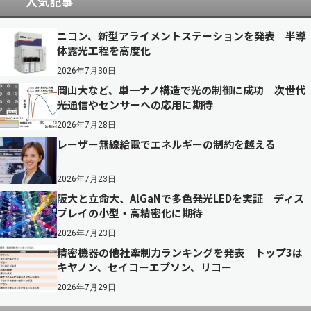
人気記事
ニコン、新型アライメントステーションを発表 半導
体露光工程を高度化
2026年7月30日
岡山大など、単一ナノ構造で光の制御に成功 次世代
光通信やセンサーへの応用に期待
2026年7月28日
レーザー無線給電でエネルギーの制約を越える
2026年7月23日
阪大と立命大、AlGaNで多色発光LEDを実証 ディス
プレイの小型・高精密化に期待
2026年7月23日
精密機器の他社牽制力ランキングを発表 トップ3は
キヤノン、セイコーエプソン、リコー
2026年7月29日