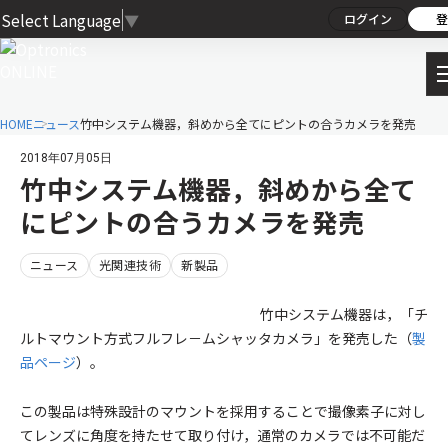
Select Language
▼
ログイン
登
HOME
ニュース
竹中システム機器，斜めから全てにピントの合うカメラを発売
2018年07月05日
竹中システム機器，斜めから全て
にピントの合うカメラを発売
ニュース
光関連技術
新製品
竹中システム機器は，「チ
ルトマウント方式フルフレ－ムシャッタカメラ」を発売した（
製
品ページ
）。
この製品は特殊設計のマウントを採用することで撮像素子に対し
てレンズに角度を持たせて取り付け，通常のカメラでは不可能だ