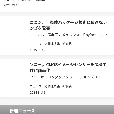
2025.02.14
ニコン，半導体パッケージ検査に最適なレ
ンズを発売
ニコンは，産業用カメラレンズ「Rayfact（レイ
ファクト） RF3-6x可変倍率レンズ」と「Rayfact
ニュース
光関連技術
新製品
RF3-6x可変倍率レンズ プリズムタイプ」を発売
すると発表した（ニュースリリース）。 カメラレ
2025.01.17
ンズRFシリー…
ソニー，CMOSイメージセンサーを産機向
けに商品化
ソニーセミコンダクタソリューションズ（SSS）
は，産業機器向けに，394fpsでの高速処理と，有
ニュース
光関連技術
新製品
効約2,455万画素の多画素を両立する，裏面照射
型画素構造のグローバルシャッター機能を搭載し
2024.11.19
た積層型CMOSイメージセンサー…
新着ニュース