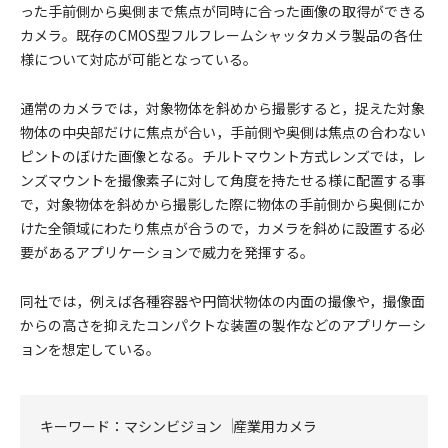
った手前側から奥側まで焦点が同時に合った画像の取得ができる
カメラ。既存のCMOS型フルフレームシャッタカメラ製品の各仕
様について対応が可能となっている。
通常のカメラでは，対象物体を斜めから撮影すると，捉えた対象
物体の中央部だけに焦点が合い，手前側や奥側は焦点の合わない
ピントのぼけた画像となる。チルトマウント方式レンズでは，レ
ンズマウントを撮像素子に対して角度を持たせる様に配置する事
で，対象物体を斜めから撮影した際に物体の手前側から奥側にか
けた全領域にわたり焦点が合うので，カメラを斜めに設置する必
要があるアプリケーションで威力を発揮する。
同社では，例えば各種容器や円筒状物体の内面の撮像や，撮像面
からの高さを抑えたコンパクトな装置の製作などのアプリケーシ
ョンを想定している。
キーワード：
マシンビジョン
産業用カメラ