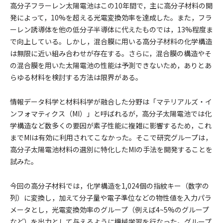
高分子フラーレン太陽電池はこの10年間で，主に高分子材料の開
発によって，10%を超える光電変換効率を達成した。また，フラ
ーレン誘導体を他の低分子半導体に代えたものでは，13%程度ま
で向上している。しかし，混合膜に用いる高分子材料の化学構造
は無限に近い組み合わせが存在する。さらに，混合膜の構造やそ
の混合膜を用いた太陽電池の性能は予測できないため，ありとあ
らゆる材料を検討する方法は限界がある。
情報データ科学と材料科学が融合した分野は「マテリアルズ・イ
ンフォマティクス（MI）」と呼ばれるが，高分子太陽電池では化
学構造など数多くの要因が素子性能に複雑に影響するため，これ
までMIは有効に利用されてこなかった。そこで研究グループは，
高分子太陽電池材料の選別に特化したMIの手法を開発することを
試みた。
今回の高分子材料では，化学構造を1,024個の指紋キー（数字の
列）に変換し，加えて分子量や電子準位などの物性値を入力パラ
メータとし，光電変換効率のグループ（例えば4~5%のグループ
など）を出力として与えるように機械学習を行なった。グループ