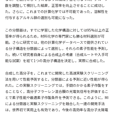
数を調整して検討した結果，正答率を向上させることに成功し
た。さらに，これまでの計算化学では不可能であった，溶解性を
付与するアルキル鎖の選別も可能になった。
この分類器は，すでに学習した化学構造に対しては95%以上の正
答率が得られるため，材料化学の専門家にも勝る材料選別が可
能。さらに研究では，他の計算化学データベースで提供されてい
る分子構造を分類器によって選別し，それらの素子性能を予測し
た。続いて研究者自身による合成上の考慮（合成ルートや入手可
能な試薬）を経て1つの高分子構造を決定し，実際に合成した。
合成した高分子を，これまでに開発した高速実験スクリーニング
法を用いて性能予測すると，分類器による予測に近い性能が得ら
れた。この実験スクリーニングでは，手間のかかる素子作製をす
ることなく，高分子フラーレン混合膜の光電気信号を評価するこ
とで素子性能や最適素子作製条件を予測できる。このように，MI
による分類器と実験スクリーニングを融合した一連の開発手法
は，世界初で実用上も有効であり，今後の高効率な高分子太陽電