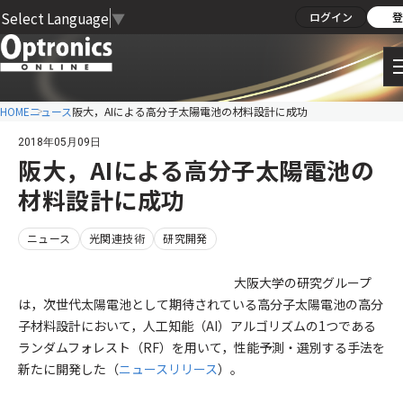
Select Language
▼
ログイン
登
HOME
ニュース
阪大，AIによる高分子太陽電池の材料設計に成功
2018年05月09日
阪大，AIによる高分子太陽電池の
材料設計に成功
ニュース
光関連技術
研究開発
大阪大学の研究グループ
は，次世代太陽電池として期待されている高分子太陽電池の高分
子材料設計において，人工知能（AI）アルゴリズムの1つである
ランダムフォレスト（RF）を用いて，性能予測・選別する手法を
新たに開発した（
ニュースリリース
）。