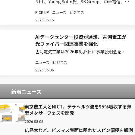
NTT、Young Sohn氏、SK Group、中華電信、お
よび日本政策投資銀行は、AI時代の先端技術への
PICK UP
ニュース
ビジネス
投資を通じてIOWNエコシステムの構築と新たな
事業創出を目指す投資ファンド「IOWN AI
2026.06.15
Fund」を組成した…
AIデータセンター投資が過熱、古河電工が
光ファイバー関連事業を強化
古河電気工業は2026年6月5日に事業説明会を開
催し、光ソリューション領域の今後の事業方針を
ニュース
ビジネス
発表した。 光ソリューション領域長の浅尾真史氏
は、2030年に向け「革新的な光ソリューション
2026.06.06
でAI時代のネットワークを構築し、社…
新着ニュース
東京農工大とNICT、テラヘルツ波を95％吸収する薄
型メタサーフェスを開発
2026.08.06
広島大など、ビスマス表面に隠れたスピン偏極を観測