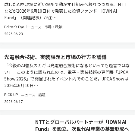
成したAIを現場に近い場所で動かす仕組みへ移りつつある。NTT
などが2026年6月10日付で発表した投資ファンド「IOWN AI
Fund」（関連記事）が注…
Editor's Eye
ニュース
市場・政策
2026.06.23
光電融合技術、実装課題と市場の行方を議論
「今後のAI普及のカギは光電融合技術になるといっても過言ではな
い」―このように語られたのは、電子・実装技術の専門展『JPCA
Show 2026』で開催されたイベント内でのことだ。JPCA Showは
2026年6月10日…
PICK UP
ニュース
話題
2026.06.17
NTTとグローバルパートナーが「IOWN AI
Fund」を設立、次世代AI産業の基盤形成へ