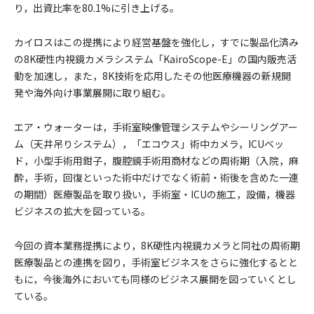
り，出資比率を80.1%に引き上げる。
カイロスはこの提携により経営基盤を強化し，すでに製品化済み
の8K硬性内視鏡カメラシステム「KairoScope-E」の国内販売活
動を加速し，また，8K技術を応用したその他医療機器の新規開
発や海外向け事業展開に取り組む。
エア・ウォーターは，手術室映像管理システムやシーリングアー
ム（天井吊りシステム），「エコウス」術中カメラ，ICUベッ
ド，小型手術用鉗子，腹腔鏡手術用商材などの周術期（入院，麻
酔，手術，回復といった術中だけでなく術前・術後を含めた一連
の期間）医療製品を取り扱い，手術室・ICUの施工，設備，機器
ビジネスの拡大を図っている。
今回の資本業務提携により，8K硬性内視鏡カメラと同社の周術期
医療製品との連携を図り，手術室ビジネスをさらに強化するとと
もに，今後海外においても同様のビジネス展開を図っていくとし
ている。