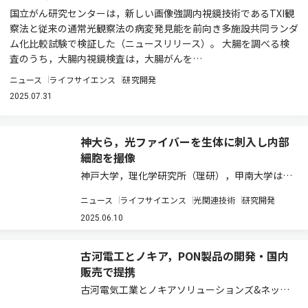
国立がん研究センターは，新しい画像強調内視鏡技術であるTXI観
察法と従来の通常光観察法の病変発見能を前向き多施設共同ランダ
ム化比較試験で検証した（ニュースリリース）。 大腸を調べる検
査のうち，大腸内視鏡検査は，大腸がんを…
ニュース
ライフサイエンス
研究開発
2025.07.31
神大ら，光ファイバーを生体に刺入し内部
細胞を撮像
神戸大学，理化学研究所（理研），甲南大学は，
がん細胞を生体内の深部までリアルタイムに可視
ニュース
ライフサイエンス
光関連技術
研究開発
化することに成功した（ニュースリリース）。 が
んの内部は，様々な特徴を持ったがん細胞や免疫
2025.06.10
細胞，線維芽細胞など多様な細胞が不均一に入…
古河電工とノキア，PON製品の開発・国内
販売で提携
古河電気工業とノキアソリューションズ&ネット
ワークスは，グローバル仕様に準拠した