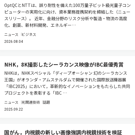
OptQCとNTTは、誤り耐性を備えた100万量子ビット級光量子コン
ピューターの実用化に向け、資本業務提携契約を締結した（ニュー
スリリース）。 近年、金融分野のリスク分析や製造・物流の高度
化、創薬、新材料開発、エネルギー…
ニュース
ビジネス
2026.08.04
NHK，8K撮影したシーラカンス映像がIBC最優秀賞
NHKは，NHKスペシャル「ディープオーシャン 幻のシーラカンス
王国」がオランダ・アムステルダムで開催された国際放送機器展
「IBC2025」において，革新的なイノベーションをもたらした共同
プロジェクトを表彰する「IBC …
ニュース
光関連技術
話題
2025.09.22
国がん，内視鏡の新しい画像強調内視鏡技術を検証