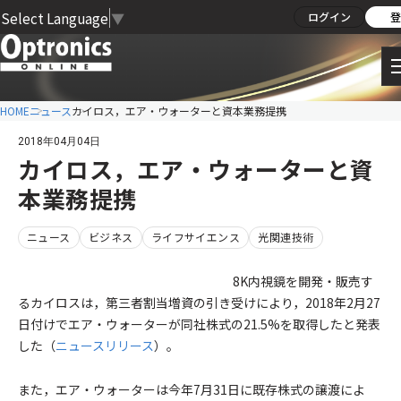
Select Language
▼
ログイン
登
HOME
ニュース
カイロス，エア・ウォーターと資本業務提携
2018年04月04日
カイロス，エア・ウォーターと資
本業務提携
ニュース
ビジネス
ライフサイエンス
光関連技術
8K内視鏡を開発・販売す
るカイロスは，第三者割当増資の引き受けにより，2018年2月27
日付けでエア・ウォーターが同社株式の21.5%を取得したと発表
した（
ニュースリリース
）。
また，エア・ウォーターは今年7月31日に既存株式の譲渡によ