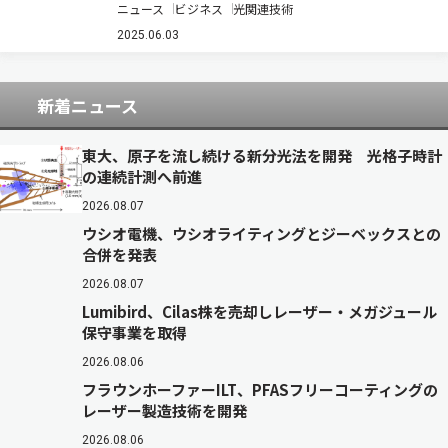
ニュース
ビジネス
光関連技術
PON（Passive Optical Network）製品の日本国
内における戦略的販売提携を開始した（ニュース
2025.06.03
リリース）。 近年，…
新着ニュース
東大、原子を流し続ける新分光法を開発 光格子時計
の連続計測へ前進
2026.08.07
ウシオ電機、ウシオライティングとジーベックスとの
合併を発表
2026.08.07
Lumibird、Cilas株を売却しレーザー・メガジュール
保守事業を取得
2026.08.06
フラウンホーファーILT、PFASフリーコーティングの
レーザー製造技術を開発
2026.08.06