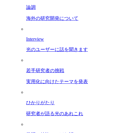
論調
海外の研究開発について
Interview
光のユーザーに話を聞きます
若手研究者の挑戦
実用化に向けたテーマを発表
ひかりがたり
研究者が語る光のあれこれ