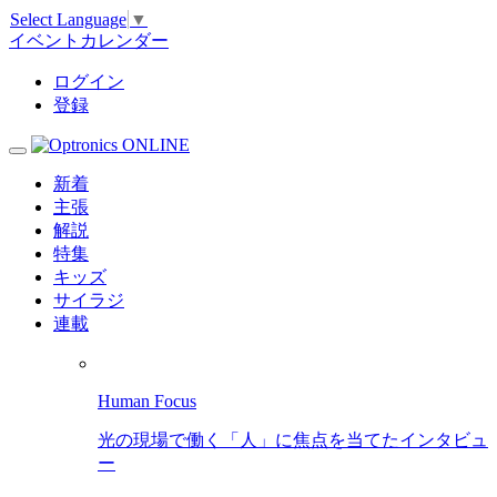
Select Language
▼
イベントカレンダー
ログイン
登録
新着
主張
解説
特集
キッズ
サイラジ
連載
Human Focus
光の現場で働く「人」に焦点を当てたインタビュ
ー