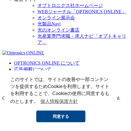
オプトロニクス社ホームページ
WEBジャーナル「OPTRONICS ONLINE」
オンライン展示会
光製品Navi
光のオンライン書店
光産業専門求職・求人ナビ「オプトキャリ
ア」
OPTRONICS ONLINE について
広告掲載について
運営会社
このサイトでは、サイトの改善や一部コンテン
個人情報
ツを提供するためCookieを利用します。サイト
光関連リンク集
を利用することで、Cookieの使用に同意するも
Copyright (C) 2025 The Optronics Co., Ltd. All rights reserved.
のとします。
個人情報保護方針
同意する