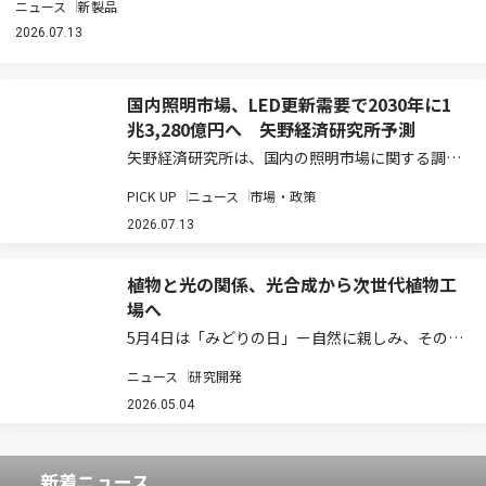
ニュース
新製品
2026.07.13
国内照明市場、LED更新需要で2030年に1
兆3,280億円へ 矢野経済研究所予測
矢野経済研究所は、国内の照明市場に関する調査
結果を発表した（ニュースリリース）。2025年
PICK UP
ニュース
市場・政策
の国内照明総市場規模は、前年比3.8％増の1兆
910億2,500万円と推計している。既設の蛍光灯
2026.07.13
などからLED照明への更新需要が、…
植物と光の関係、光合成から次世代植物工
場へ
5月4日は「みどりの日」ー自然に親しみ、その恩
恵に感謝する日として、植物や環境について考え
ニュース
研究開発
る機会でもある。植物の成長を支えているものの
一つが「光」である。太陽光を受けた植物は、光
2026.05.04
合成によって二酸化炭素と水から糖やデンプン…
新着ニュース