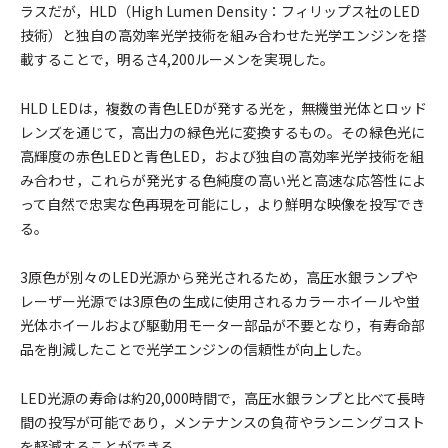
ラスだが，HLD（High Lumen Density：フィリップス社のLED
技術）と独自の高効率光学技術を組み合わせた光学エンジンを搭
載することで，明るさ4,200ルーメンを実現した。
HLD LEDは，複数の青色LEDが発する光を，無機蛍光体とロッド
レンズを通じて，高出力の緑色光に変換するもの。その緑色光に
高輝度の赤色LEDと青色LED，および独自の高効率光学技術を組
み合わせ，これらが発光する色純度の高い光と高速な応答性によ
って自然で忠実な色再現を可能にし，より鮮明な映像を投写でき
る。
3原色が別々のLED光源から発光されるため，高圧水銀ランプや
レーザー光源では3原色の生成に使用されるカラーホイールや蛍
光体ホイールおよび駆動用モーター部品が不要となり，有寿命部
品を削減したことで光学エンジンの信頼性が向上した。
LED光源の寿命は約20,000時間で，高圧水銀ランプと比べて長時
間の投写が可能であり，メンテナンスの負荷やランニングコスト
を軽減することができる。