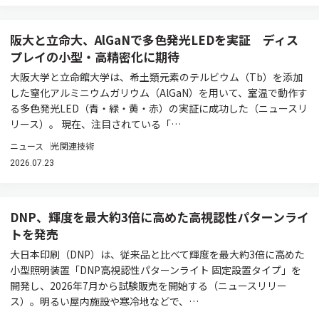
阪大と立命大、AlGaNで多色発光LEDを実証 ディス
プレイの小型・高精密化に期待
大阪大学と立命館大学は、希土類元素のテルビウム（Tb）を添加
した窒化アルミニウムガリウム（AlGaN）を用いて、室温で動作す
る多色発光LED（青・緑・黄・赤）の実証に成功した（ニュースリ
リース）。 現在、注目されている「…
ニュース
光関連技術
2026.07.23
DNP、輝度を最大約3倍に高めた高視認性パターンライ
トを発売
大日本印刷（DNP）は、従来品と比べて輝度を最大約3倍に高めた
小型照明装置「DNP高視認性パターンライト 固定設置タイプ」を
開発し、2026年7月から試験販売を開始する（ニュースリリー
ス）。明るい屋内施設や寒冷地などで、…