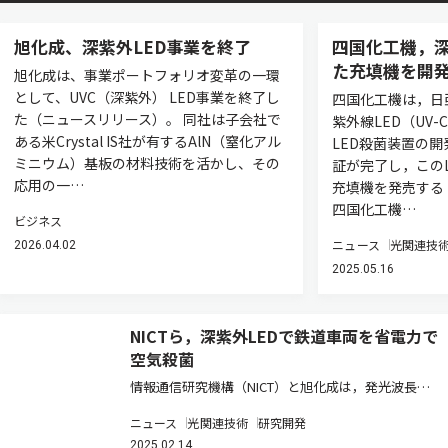
旭化成、深紫外LED事業を終了
四国化工機，深
た充填機を開
旭化成は、事業ポートフォリオ変革の一環
として、UVC（深紫外） LED事業を終了し
四国化工機は，日
た（ニュースリリース）。 同社は子会社で
紫外線LED（UV-
ある米Crystal IS社が有するAlN（窒化アル
LED殺菌装置の
ミニウム）基板の材料技術を活かし、その
証が完了し，この
応用の一…
充填機を発売する
四国化工機…
ビジネス
ニュース
光関連技
2026.04.02
2025.05.16
NICTら，深紫外LEDで鉄道車両を省電力で
空気殺菌
情報通信研究機構（NICT）と旭化成は，発光波長
265nm帯の高強度深紫外LEDを搭載した鉄道車両用空
ニュース
光関連技術
研究開発
気殺菌モジュールを開発し，静岡鉄道の実運行中の鉄
2025.02.14