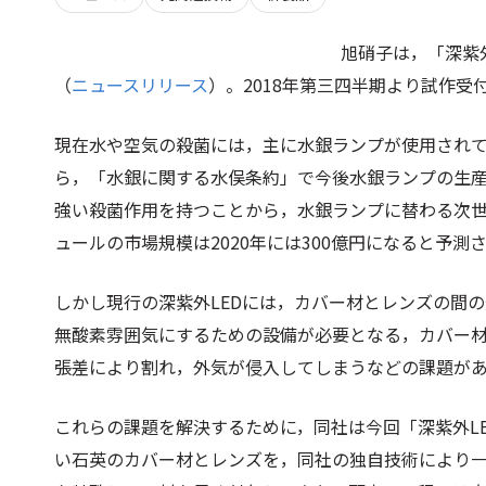
旭硝子は，「深紫外
（
ニュースリリース
）。2018年第三四半期より試作受
現在水や空気の殺菌には，主に水銀ランプが使用され
ら，「水銀に関する水俣条約」で今後水銀ランプの生
強い殺菌作用を持つことから，水銀ランプに替わる次世代
ュールの市場規模は2020年には300億円になると予測
しかし現行の深紫外LEDには，カバー材とレンズの間
無酸素雰囲気にするための設備が必要となる，カバー材
張差により割れ，外気が侵入してしまうなどの課題が
これらの課題を解決するために，同社は今回「深紫外L
い石英のカバー材とレンズを，同社の独自技術により