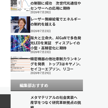
の制御に成功 次世代光通信や
センサーへの応用に期待
2026年7月28日
レーザー無線給電でエネルギー
の制約を越える
2026年7月23日
阪大と立命大、AlGaNで多色発
光LEDを実証 ディスプレイの
小型・高精密化に期待
2026年7月23日
精密機器の他社牽制力ランキン
グを発表 トップ3はキヤノン、
セイコーエプソン、リコー
2026年7月29日
編集部おすすめ
メタマテリアルの社会実装へ
産学をつなぐ研究革新拠点の挑
戦