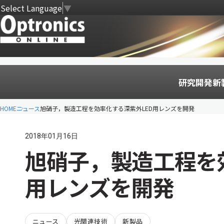
Select Language
▼
研究開発
新
HOME
ニュース
旭硝子，製造工程を効率化する深紫外LED用レンズを開発
2018年01月16日
旭硝子，製造工程を
用レンズを開発
ニュース
光関連技術
新製品