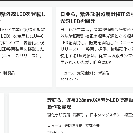
紫外線LEDを登載し
日亜ら，紫外放射照度計校正の
発
光源LEDを開発
亜化学工業が製造する深
日亜化学工業は，産業技術総合研究所
C LED）を使用したUV-C
外放射照度計校正の標準光源となる標
開発について，装置化と検
LEDを開発し，販売を開始した（ニュ
LED殺菌装置を搭載した
リリース）。 殺菌，探傷，樹脂硬化な
（ニュースリリース）。
使用するUV光源は，従来は水銀ランプ
用されていたが，昨今はUV…
術
新製品
ニュース
光関連技術
新製品
2025.04.24
理研ら，波長228nmの遠紫外LEDで高
動作を実現
理化学研究所（理研），日本タングステン，埼玉
は，人への安全性とウイルス不活化の効果がいず
ニュース
光関連技術
研究開発
高い波長228nmのfar-UVC（遠紫外）LEDの高効
2024.06.20