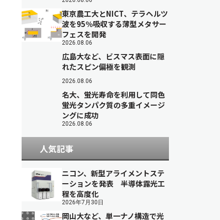
2026.08.06
東京農工大とNICT、テラヘルツ
波を95％吸収する薄型メタサー
フェスを開発
2026.08.06
広島大など、ビスマス表面に隠
れたスピン偏極を観測
2026.08.06
名大、蛍光寿命を利用して同色
蛍光タンパク質の多重イメージ
ングに成功
2026.08.06
人気記事
ニコン、新型アライメントステ
ーションを発表 半導体露光工
程を高度化
2026年7月30日
岡山大など、単一ナノ構造で光