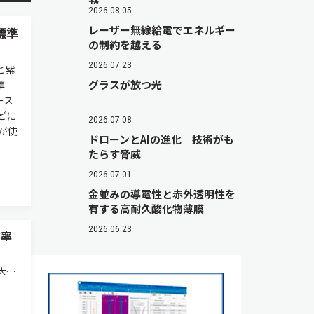
2026.08.05
レーザー無線給電でエネルギー
標準
の制約を越える
2026.07.23
と紫
グラスが放つ光
準
ース
どに
2026.07.08
が使
ドローンとAIの進化 技術がも
たらす脅威
2026.07.01
金並みの導電性と赤外透明性を
有する高耐久酸化物薄膜
2026.06.23
効率
大学
れも
率動作