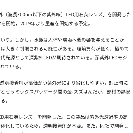
（波長300nm以下の紫外線）LED用石英レンズ」を開発した
付を開始，2019年より量産を開始する予定。
ていり。しかし，水銀は人体や環境へ悪影響を与えることか
産は大きく制限される可能性がある。環境負荷が低く，極めて
光源として深紫外LEDが期待されている。深紫外LEDモジ
されている。
の透明接着剤が高価かつ紫外光により劣化しやすい，封止時に
とセラミックスパッケージ間の金-スズはんだが，部材の熱膨
ある。
ED用石英レンズ」を開発した。この製品は紫外光透過率の高
一体化しているため，透明接着剤が不要。また，同社で開発し