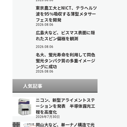
2026.08.06
東京農工大とNICT、テラヘルツ
波を95％吸収する薄型メタサー
フェスを開発
2026.08.06
広島大など、ビスマス表面に隠
れたスピン偏極を観測
2026.08.06
名大、蛍光寿命を利用して同色
蛍光タンパク質の多重イメージ
ングに成功
2026.08.06
人気記事
ニコン、新型アライメントステ
ーションを発表 半導体露光工
程を高度化
2026年7月30日
岡山大など、単一ナノ構造で光