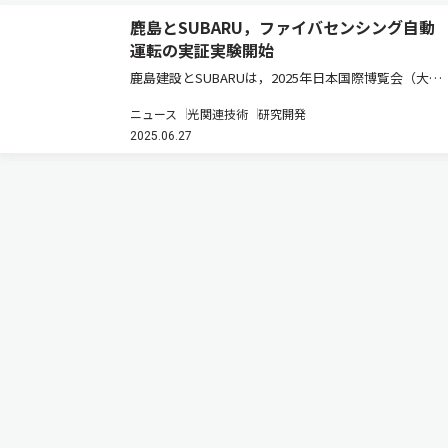
鹿島とSUBARU，ファイバセンシング自動
運転の実証実験開始
鹿島建設とSUBARUは，2025年日本国際博覧会（大
阪・関西万博）会場へのアクセス道路として使用され
ニュース
光関連技術
研究開発
ている高速道路において，大阪市の協力のもと，アス
2025.06.27
ファルト舗装の内部に光ファイバセンサケーブルを敷
設し，光ファイバセンシ…