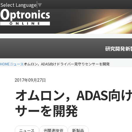
Select Language
▼
研究開発
新
HOME
ニュース
オムロン，ADAS向けドライバー見守りセンサーを開発
2017年09月27日
オムロン，ADAS向
サーを開発
ニュース
光関連技術
新製品