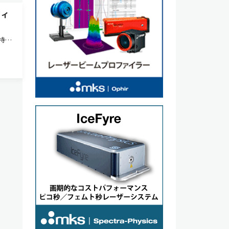
フィ
持つ
開始し
プレー
ス上