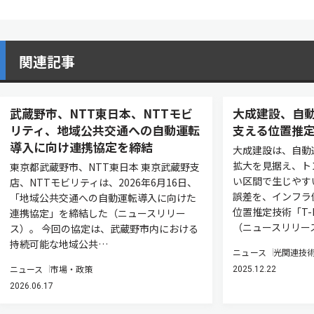
関連記事
武蔵野市、NTT東日本、NTTモビ
大成建設、自
リティ、地域公共交通への自動運転
支える位置推
導入に向け連携協定を締結
大成建設は、自動
拡大を見据え、ト
東京都武蔵野市、NTT東日本 東京武蔵野支
い区間で生じやす
店、NTTモビリティは、2026年6月16日、
誤差を、インフラ
「地域公共交通への自動運転導入に向けた
位置推定技術「T-L
連携協定」を締結した（ニュースリリー
（ニュースリリー
ス）。 今回の協定は、武蔵野市内における
持続可能な地域公共…
ニュース
光関連技
ニュース
市場・政策
2025.12.22
2026.06.17