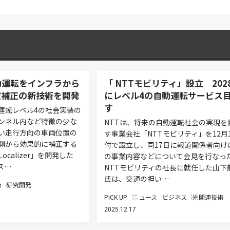
動運転をインフラから
「 NTTモビリティ」設立 202
定補正の新技術を開発
にレベル4の自動運転サービス
す
運転レベル4の社会実装の
ンネル内など特徴の少な
NTTは、将来の自動運転社会の実現を
い走行方向の車両位置の
す事業会社「NTTモビリティ」を12月
側から効果的に補正する
付で設立し、同17日に報道関係者向け
ocalizer」を開発した
の事業内容などについて会見を行なっ
ス…
NTTモビリティの社長に就任した山下
氏は、交通の担い…
術
研究開発
PICK UP
ニュース
ビジネス
光関連技術
2025.12.17