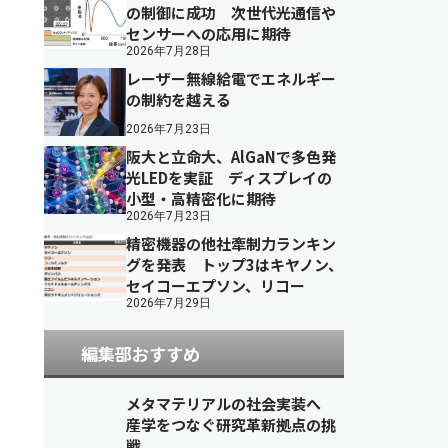
の制御に成功 次世代光通信や
センサーへの応用に期待
2026年7月28日
レーザー無線給電でエネルギー
の制約を越える
2026年7月23日
阪大と立命大、AlGaNで多色発
光LEDを実証 ディスプレイの
小型・高精密化に期待
2026年7月23日
精密機器の他社牽制力ランキン
グを発表 トップ3はキヤノン、
セイコーエプソン、リコー
2026年7月29日
編集部おすすめ
メタマテリアルの社会実装へ
産学をつなぐ研究革新拠点の挑
戦