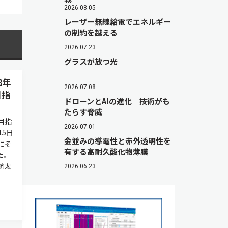
2026.08.05
レーザー無線給電でエネルギー
の制約を越える
2026.07.23
グラスが放つ光
8年
2026.07.08
目指
ドローンとAIの進化 技術がも
たらす脅威
目指
2026.07.01
15日
金並みの導電性と赤外透明性を
にそ
有する高耐久酸化物薄膜
た。
航太
2026.06.23