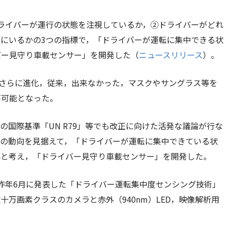
ライバーが運行の状態を注視しているか，②ドライバーがどれ
にいるかの3つの指標で，「ドライバーが運転に集中できる状
バー見守り車載センサー」を開発した（
ニュースリリース
）。
n」もさらに進化，従来，出来なかった，マスクやサングラス等を
が可能となった。
国際基準「UN R79」等でも改正に向けた活発な議論が行な
備の動向を見据えて，「ドライバーが運転に集中できている状
要と考え，「ドライバー見守り車載センサー」を開発した。
昨年6月に発表した「ドライバー運転集中度センシング技術」
万画素クラスのカメラと赤外（940nm）LED，映像解析用