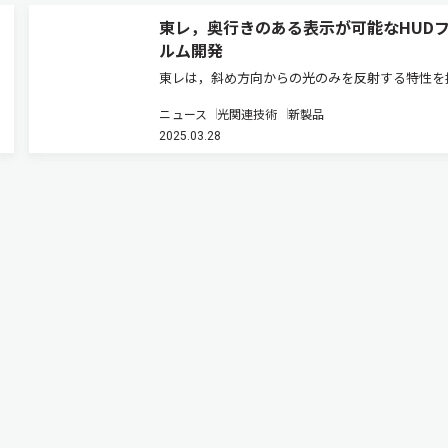
東レ，奥行きのある表示が可能なHUD
ルム開発
東レは，斜め方向からの光のみを反射する特性を
広幅ナノ積層フィルム「PICASUS VT」の販売を
ニュース
光関連技術
新製品
た（ニュースリリース）。 ヘッドアップディス
2025.03.28
（HUD）は，運転に関連する情報をフロントガラ
に表示すること…