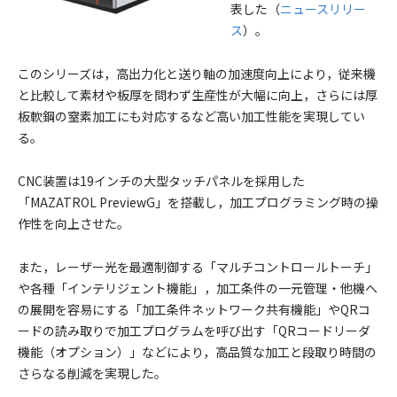
表した（
ニュースリリー
ス
）。
このシリーズは，高出力化と送り軸の加速度向上により，従来機
と比較して素材や板厚を問わず生産性が大幅に向上，さらには厚
板軟鋼の窒素加工にも対応するなど高い加工性能を実現してい
る。
CNC装置は19インチの大型タッチパネルを採用した
「MAZATROL PreviewG」を搭載し，加工プログラミング時の操
作性を向上させた。
また，レーザー光を最適制御する「マルチコントロールトーチ」
や各種「インテリジェント機能」，加工条件の一元管理・他機へ
の展開を容易にする「加工条件ネットワーク共有機能」やQRコ
ードの読み取りで加工プログラムを呼び出す「QRコードリーダ
機能（オプション）」などにより，高品質な加工と段取り時間の
さらなる削減を実現した。