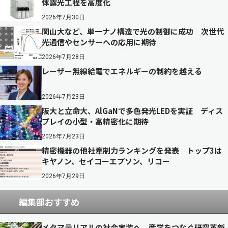
体露光工程を高度化
2026年7月30日
岡山大など、単一ナノ構造で光の制御に成功 次世代
光通信やセンサーへの応用に期待
2026年7月28日
レーザー無線給電でエネルギーの制約を越える
2026年7月23日
阪大と立命大、AlGaNで多色発光LEDを実証 ディス
プレイの小型・高精密化に期待
2026年7月23日
精密機器の他社牽制力ランキングを発表 トップ3は
キヤノン、セイコーエプソン、リコー
2026年7月29日
編集部おすすめ
メタマテリアルの社会実装へ 産学をつなぐ研究革新