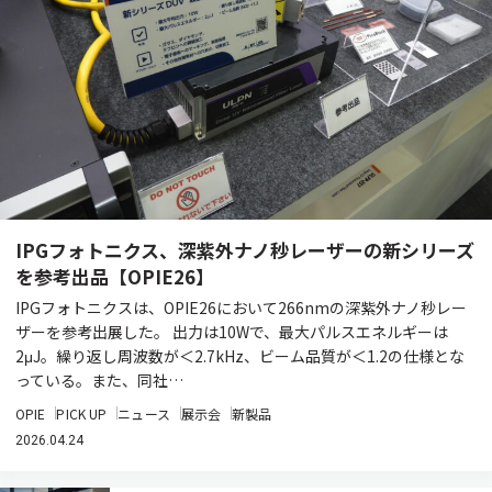
IPGフォトニクス、深紫外ナノ秒レーザーの新シリーズ
を参考出品【OPIE26】
IPGフォトニクスは、OPIE26において266nmの深紫外ナノ秒レー
ザーを参考出展した。 出力は10Wで、最大パルスエネルギーは
2μJ。繰り返し周波数が＜2.7kHz、ビーム品質が＜1.2の仕様とな
っている。また、同社…
OPIE
PICK UP
ニュース
展示会
新製品
2026.04.24