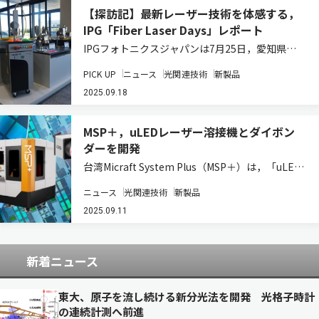
【探訪記】最新レーザー技術を体感する，
IPG「Fiber Laser Days」レポート
IPGフォトニクスジャパンは7月25日，愛知県安
城市にある中部テクニカルセンターにて，同社の
PICK UP
ニュース
光関連技術
新製品
製品・技術を紹介する見学会「Fiber Laser
Days」を開催した。同センターは同社のレーザ
2025.09.18
ーを用いた加工試験を実際の材料…
MSP＋，uLEDレーザー溶接機とダイボン
ダーを開発
台湾Micraft System Plus（MSP＋）は，「uLED
レーザー溶接機」と「HBM高精度ダイボンダー」
ニュース
光関連技術
新製品
を開発した（ニュースリリース）。 マイクロLED
ディスプレーや高度な半導体部品製造における精
2025.09.11
度と可用性が重…
新着ニュース
東大、原子を流し続ける新分光法を開発 光格子時計
の連続計測へ前進