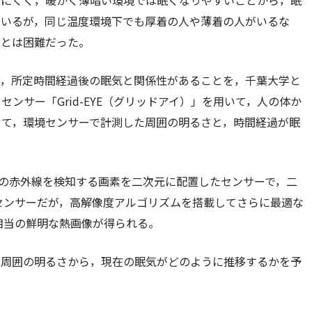
りにくく，暖かく薄暗い環境では眠くなりやすいことから，眠
ているが，同じ温度環境下でも厚着の人や薄着の人がいるな
ことは困難だった。
が，所定時間経過後の眠気と関係性があることを，千葉大学と
ンサー「Grid-EYE（グリッドアイ）」を用いて，人の体か
せて，環境センサーで計測した周囲の明るさと，時間経過が眠
帯の赤外線を検知する画素を二次元に配置したセンサーで，二
素のセンサーだが，高解像度アルゴリズムを搭載してさらに最適な
相当の鮮明な熱画像が得られる。
や周囲の明るさから，現在の眠気がどのように推移するかを予