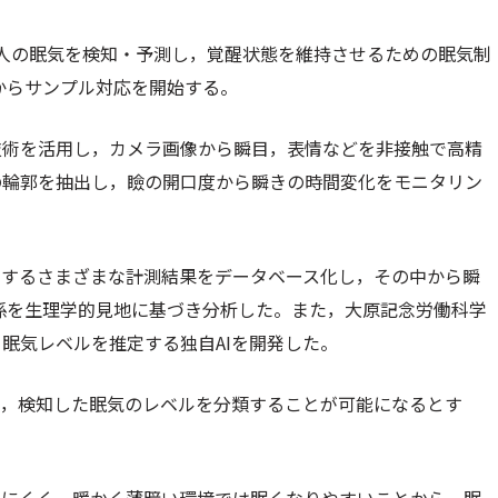
人の眠気を検知・予測し，覚醒状態を維持させるための眠気制
0月からサンプル対応を開始する。
技術を活用し，カメラ画像から瞬目，表情などを非接触で高精
の輪郭を抽出し，瞼の開口度から瞬きの時間変化をモニタリン
関するさまざまな計測結果をデータベース化し，その中から瞬
関係を生理学的見地に基づき分析した。また，大原記念労働科学
眠気レベルを推定する独自AIを開発した。
に，検知した眠気のレベルを分類することが可能になるとす