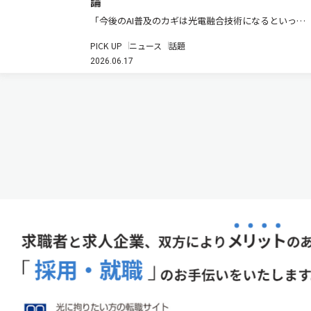
論
「今後のAI普及のカギは光電融合技術になるといって
も過言ではない」―このように語られたのは、電子・
PICK UP
ニュース
話題
実装技術の専門展『JPCA Show 2026』で開催された
2026.06.17
イベント内でのことだ。JPCA Showは2026年6月10
日…