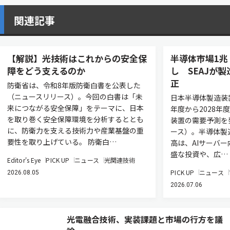
関連記事
【解説】光技術はこれからの安全保
半導体市場1兆
障をどう支えるのか
し SEAJが
正
防衛省は、令和8年版防衛白書を公表した
（ニュースリリース）。今回の白書は「未
日本半導体製造装置
来につながる安全保障」をテーマに、日本
年度から2028年
を取り巻く安全保障環境を分析するととも
装置の需要予測を
に、防衛力を支える技術力や産業基盤の重
ース）。半導体製
要性を取り上げている。 防衛白…
高は、AIサーバ
盛な投資や、広…
Editor's Eye
PICK UP
ニュース
光関連技術
PICK UP
ニュース
2026.08.05
2026.07.06
光電融合技術、実装課題と市場の行方を議