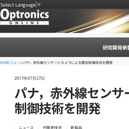
Select Language
▼
研究開発
新
HOME
ニュース
パナ，赤外線センサーとカメラによる眠気制御技術を開発
2017年07月27日
パナ，赤外線センサ
制御技術を開発
ニュース
光関連技術
新製品