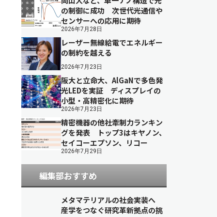
岡山大など、単一ナノ構造で光
の制御に成功 次世代光通信や
センサーへの応用に期待
2026年7月28日
レーザー無線給電でエネルギー
の制約を越える
2026年7月23日
阪大と立命大、AlGaNで多色発
光LEDを実証 ディスプレイの
小型・高精密化に期待
2026年7月23日
精密機器の他社牽制力ランキン
グを発表 トップ3はキヤノン、
セイコーエプソン、リコー
2026年7月29日
編集部おすすめ
メタマテリアルの社会実装へ
産学をつなぐ研究革新拠点の挑