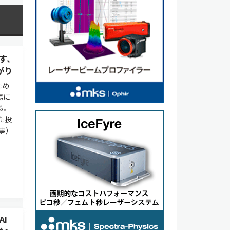
示す、
がり
ため
場に
る。
た投
記事）
AI