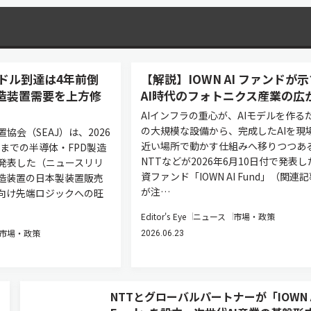
ドル到達は4年前倒
【解説】IOWN AI ファンドが
製造装置需要を上方修
AI時代のフォトニクス産業の広
AIインフラの重心が、AIモデルを作る
の大規模な設備から、完成したAIを現
協会（SEAJ）は、2026
近い場所で動かす仕組みへ移りつつあ
度までの半導体・FPD製造
NTTなどが2026年6月10日付で発表し
発表した（ニュースリリ
資ファンド「IOWN AI Fund」（関連
造装置の日本製装置販売
が注…
ー向け先端ロジックへの旺
Editor's Eye
ニュース
市場・政策
市場・政策
2026.06.23
NTTとグローバルパートナーが「IOWN 