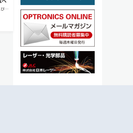
成へ
および日
通じ
目指