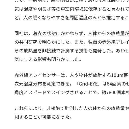
また，一般的に，寒く明るい環境であれば人は眠くな
気は温度や明るさ等の車室内環境に依存すると言われ
ど，人の眠くなりやすさを周囲温度のみから推定する
同社は，着衣の状態にかかわらず，人体からの放熱量
の共同研究で明らかにした。また，独自の赤外線アレイセ
らの放熱量を非接触で計測する技術も開発した。あわ
気に与える影響も明らかにした。
赤外線アレイセンサーは，人や物体が放射する10um
次元温度分布を測定できる。「Grid-EYE」は64画
角度とスピードでスイングさせることで，約7800画素
これらにより，非接触で計測した人の体からの放熱量
測することが可能になった。