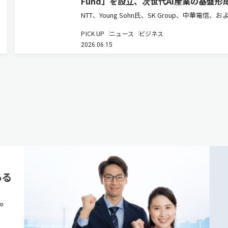
Fund」を設立、次世代AI産業の基盤形
NTT、Young Sohn氏、SK Group、中華電信、
本政策投資銀行は、AI時代の先端技術への投資を
PICK UP
ニュース
ビジネス
てIOWNエコシステムの構築と新たな事業創出を
2026.06.15
す投資ファンド「IOWN AI Fund」を組成した…