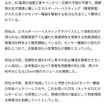
るが，AC電源の設置工事やバッテリー交換の手間が不要で，廃棄
物が出ず環境に優しいエネルギーハーベスティング（環境発電）
がそれら多くのセンサー機器を駆動する有力な方法として期待さ
れている。
同社は，エネルギーハーベスティングデバイスとして直射日光が
得られない照度環境下でも優れた発電特性を発揮する色素増感太
陽電池を昨年より販売開始しているが，センサー機器の小型化が
進むにつれて，太陽電池も小型薄型化が課題となっていた。
同社は今回，信頼性を損なわずに素子の封止構造を簡素化するこ
とに成功し，従来製品と比べて発電有効面積が約1.2倍，厚さが
約半分となる2.5mm厚のモジュールを開発した。
同社は今後，普及が加速していくと予想されるIoTセンサー機器
の完全バッテリーレス化や，これを用いたZEB（ネットゼロエネ
ルギービル）の実現といった，環境対策向け製品として色素増感
太陽電池を拡販していくとしている。