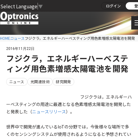
Select Language
▼
ログイン
登
HOME
ニュース
フジクラ，エネルギーハーベスティング用色素増感太陽電池を開発
2016年11月22日
フジクラ，エネルギーハーベステ
ィング用色素増感太陽電池を開発
ニュース
光関連技術
研究開発
フジクラは，エネルギーハ
ーベスティングの用途に最適となる色素増感太陽電池を開発した
と発表した（
ニュースリリース
）。
世界中で開発が進んでいるIoTの分野では，今後様々な場所で多
くのセンシングシステムが使用されるようになると予想されてい