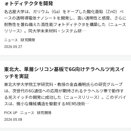
ォトディテクタを開発
名古屋大学は、ガリウム（Ga）をドープした酸化亜鉛（ZnO）ベ
ースの透明導電体ナノシートを開発し、高い透明性と感度、さらに
耐熱性を兼ね備えた高性能フォトディテクタを構築した（ニュース
リリース）。同大学未来材料・システム研…
ニュース
研究開発
2026.05.27
東北大、単層シリコン基板で6G向けテラヘルツ光スイ
ッチを実証
東北大学大学院工学研究科・教授の金森義明氏らの研究グループ
は、次世代の6G通信への応用が期待されるテラヘルツ帯で動作す
る光スイッチの開発に成功した（ニュースリリース）。このデバイ
スは、微小な機械構造を駆動するMEMS技術…
PICK UP
ニュース
研究開発
2026.05.08