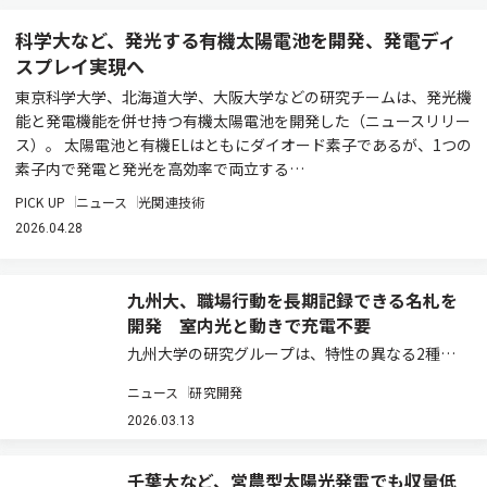
科学大など、発光する有機太陽電池を開発、発電ディ
スプレイ実現へ
東京科学大学、北海道大学、大阪大学などの研究チームは、発光機
能と発電機能を併せ持つ有機太陽電池を開発した（ニュースリリー
ス）。 太陽電池と有機ELはともにダイオード素子であるが、1つの
素子内で発電と発光を高効率で両立する…
PICK UP
ニュース
光関連技術
2026.04.28
九州大、職場行動を長期記録できる名札を
開発 室内光と動きで充電不要
九州大学の研究グループは、特性の異なる2種類
の太陽電池と、動きを電気に変える素子を組み合
ニュース
研究開発
わせた装置を設計・開発した（ニュースリリー
ス）。 ウェアラブル端末は、健康管理や行動分析
2026.03.13
など幅広い分野で活用されている。しかし、多
く…
千葉大など、営農型太陽光発電でも収量低