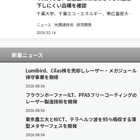
下しにくい品種を確認
千葉大学、千葉エコ・エネルギー、帯広畜産大学
は、農地の上で発電を行なう営農型太陽光発電
ニュース
光関連技術
研究開発
（ソーラーシェアリング）が、水稲と大豆、サツ
マイモの生産に与える影響を調査したところ、パ
2026.02.16
ネルの下での収量は作物の種類・品種・遮光率に
よ…
新着ニュース
Lumibird、Cilas株を売却しレーザー・メガジュール
保守事業を取得
2026.08.06
フラウンホーファーILT、PFASフリーコーティングの
レーザー製造技術を開発
2026.08.06
東京農工大とNICT、テラヘルツ波を95％吸収する薄
型メタサーフェスを開発
2026.08.06