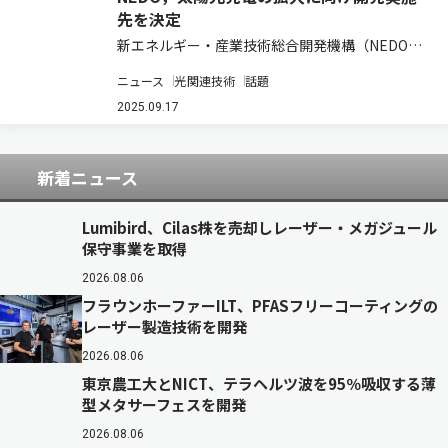
先を決定
新エネルギー・産業技術総合開発機構（NEDO）
は，「太陽光発電導入拡大等技術開発事業」に係
ニュース
光関連技術
話題
る公募を実施し，提案した37件について外部有識
者による採択審査およびNEDO内の審査を経て，
2025.09.17
24件の実施予定先を決定した（ニュース…
新着ニュース
Lumibird、Cilas株を売却しレーザー・メガジュール
保守事業を取得
2026.08.06
フラウンホーファーILT、PFASフリーコーティングの
レーザー製造技術を開発
2026.08.06
東京農工大とNICT、テラヘルツ波を95％吸収する薄
型メタサーフェスを開発
2026.08.06