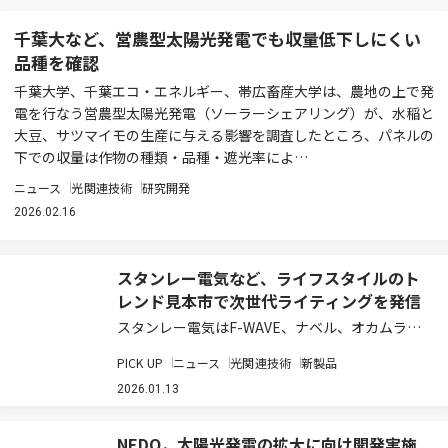
千葉大など、営農型太陽光発電でも収量低下しにくい
品種を確認
千葉大学、千葉エコ・エネルギー、帯広畜産大学は、農地の上で発
電を行なう営農型太陽光発電（ソーラーシェアリング）が、水稲と
大豆、サツマイモの生産に与える影響を調査したところ、パネルの
下での収量は作物の種類・品種・遮光率によ…
ニュース
光関連技術
研究開発
2026.02.16
スタンレー電気など、ライフスタイルのト
レンド見本市で次世代ライティングを発信
スタンレー電気はF-WAVE、ナベル、オカムラ、
杉原商店と出展協力し、フランスのパリ・ノー
PICK UP
ニュース
光関連技術
新製品
ル・ヴィルパント国際展示場で2026年1月15日か
ら19日まで開催される、ライフスタイルの最新ト
2026.01.13
レンドを発信する見本市「メゾン・エ…
NEDO，太陽光発電の拡大に向け開発実施