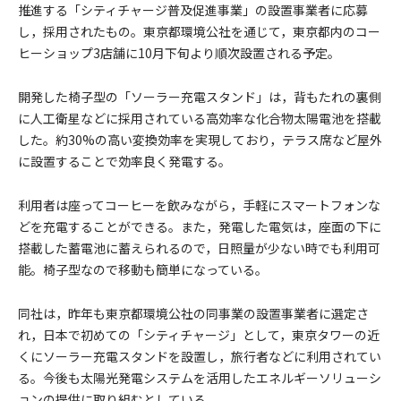
推進する「シティチャージ普及促進事業」の設置事業者に応募
し，採用されたもの。東京都環境公社を通じて，東京都内のコー
ヒーショップ3店舗に10月下旬より順次設置される予定。
開発した椅子型の「ソーラー充電スタンド」は，背もたれの裏側
に人工衛星などに採用されている高効率な化合物太陽電池を搭載
した。約30%の高い変換効率を実現しており，テラス席など屋外
に設置することで効率良く発電する。
利用者は座ってコーヒーを飲みながら，手軽にスマートフォンな
どを充電することができる。また，発電した電気は，座面の下に
搭載した蓄電池に蓄えられるので，日照量が少ない時でも利用可
能。椅子型なので移動も簡単になっている。
同社は，昨年も東京都環境公社の同事業の設置事業者に選定さ
れ，日本で初めての「シティチャージ」として，東京タワーの近
くにソーラー充電スタンドを設置し，旅行者などに利用されてい
る。今後も太陽光発電システムを活用したエネルギーソリューシ
ョンの提供に取り組むとしている。